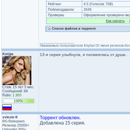
Рейтинг:
4.5
(Голосов:
708
)
Поблагодарили:
2645
Проверка:
Оформление проверено мод
Как cкачать
·
Список файлов в торренте
_________________
Уважаемые пользователи Клуба! От меня релизов бол
Korjga
13-я серия улыбнула, я посмеялась от души...
Стаж: 15 лет 5 мес.
Сообщений: 68
Ratio:
1.303
100%
svlesin
®
Торрент обновлен.
RG Releasers
Добавлена 15 серия.
Релизер 25000+
Uploader 300+