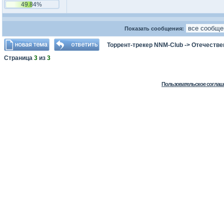
49.84%
Показать сообщения:
Торрент-трекер NNM-Club
->
Отечестве
Страница
3
из
3
Пользовательское соглаш