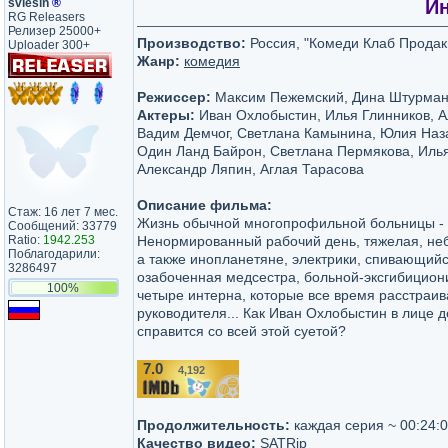
svlesin
®
Ин
RG Releasers
Релизер 25000+
Производство:
Россия, "Комеди Клаб Прода
Uploader 300+
Жанр:
комедия
Режиссер:
Максим Пежемский, Дина Штурма
Актеры:
Иван Охлобыстин, Илья Глинников, А
Вадим Демчог, Светлана Камынина, Юлия Наз
Один Ланд Байрон, Светлана Пермякова, Иль
Александр Ляпин, Аглая Тарасова
Описание фильма:
Стаж: 16 лет 7 мес.
Жизнь обычной многопрофильной больницы - 
Сообщений: 33779
Ratio:
1942.253
Ненормированный рабочий день, тяжелая, неб
Поблагодарили:
а также инопланетяне, электрики, спивающийс
3286497
озабоченная медсестра, больной-эксгибициони
100%
четыре интерна, которые все время расстраив
руководителя... Как Иван Охлобыстин в лице 
справится со всей этой суетой?
7.0
4,192
/10
Продолжительность:
каждая серия ~ 00:24:
Качество видео:
SATRip