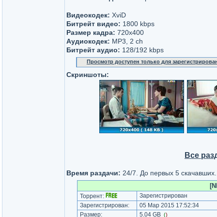
Видеокодек:
XviD
Битрейт видео:
1800 kbps
Размер кадра:
720x400
Аудиокодек:
MP3, 2 ch
Битрейт аудио:
128/192 kbps
Просмотр доступен только для зарегистрирова
Скриншоты:
Все раз
Время раздачи:
24/7. До первых 5 скачавших.
[N
Зарегистрирован
Торрент:
Зарегистрирован:
05 Мар 2015 17:52:34
Размер:
5.04 GB
(
)