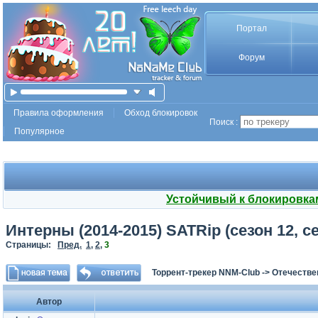
Портал
Форум
Правила оформления
Обход блокировок
Поиск :
Популярное
Устойчивый к блокировка
Интерны (2014-2015) SATRip (сезон 12, с
Страницы:
Пред.
1
,
2
,
3
Торрент-трекер NNM-Club
->
Отечестве
Автор