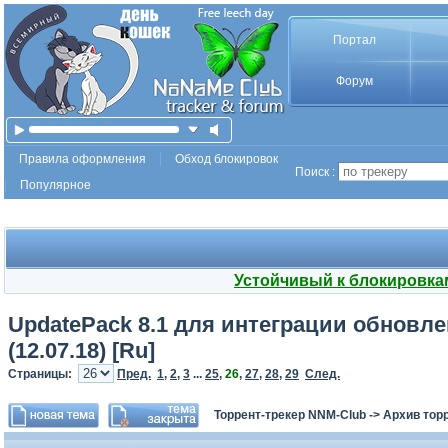
Портал
Форум
Правила оформления
Обход блокировок
Поиск :
Популярное
Устойчивый к блокировка
UpdatePack 8.1 для интеграции обновлени
(12.07.18) [Ru]
Страницы:
Пред.
1
,
2
,
3
...
25
,
26
,
27
,
28
,
29
След.
Торрент-трекер NNM-Club
->
Архив тор