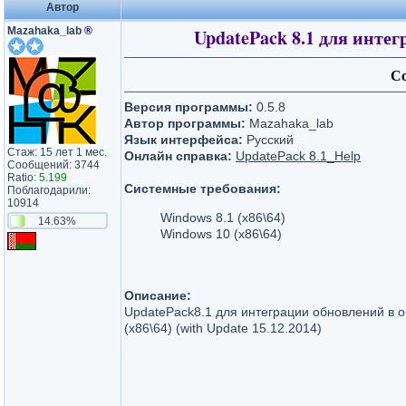
Автор
Mazahaka_lab
®
UpdatePack 8.1 для интегр
Со
Версия программы:
0.5.8
Автор программы:
Mazahaka_lab
Язык интерфейса:
Русский
Стаж: 15 лет 1 мес.
Онлайн справка:
UpdatePack 8.1_Help
Сообщений: 3744
Ratio:
5.199
Системные требования:
Поблагодарили:
10914
Windows 8.1 (x86\64)
14.63%
Windows 10 (x86\64)
Описание:
UpdatePack8.1 для интеграции обновлений в о
(x86\64) (with Update 15.12.2014)