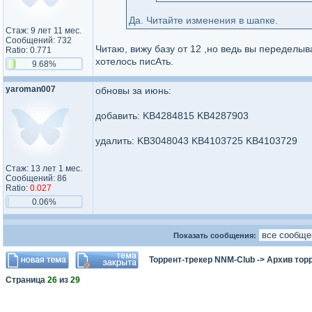
Да. Читайте изменения в шапке.
Стаж: 9 лет 11 мес.
Сообщений: 732
Читаю, вижу базу от 12 ,но ведь вы переделыв
Ratio: 0.771
хотелось писАть.
9.68%
yaroman007
обновы за июнь:
добавить: KB4284815 KB4287903
удалить: KB3048043 KB4103725 KB4103729
Стаж: 13 лет 1 мес.
Сообщений: 86
Ratio:
0.027
0.06%
Показать сообщения:
Торрент-трекер NNM-Club
->
Архив тор
Страница
26
из
29