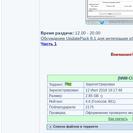
Время раздачи:
12.00 - 20.00
Обсуждение UpdatePack 8.1 для интеграции обн
Часть 1
Внимание!
[NNM-Cl
Зарегистрирован
Торрент:
Зарегистрирован:
12 Июл 2018 19:17:48
Размер:
2.85 GB
(
)
Рейтинг:
4.6
(Голосов:
861
)
Поблагодарили:
2175
Проверка:
Оформление проверено мод
Как cкачать
·
Список файлов в торренте