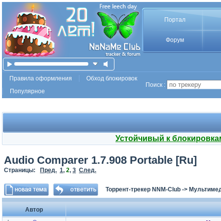
Портал
Форум
Правила оформления
Обход блокировок
Поиск :
Популярное
Устойчивый к блокировка
Audio Comparer 1.7.908 Portable [Ru]
Страницы:
Пред.
1
,
2
,
3
След.
Торрент-трекер NNM-Club
->
Мультимед
Автор