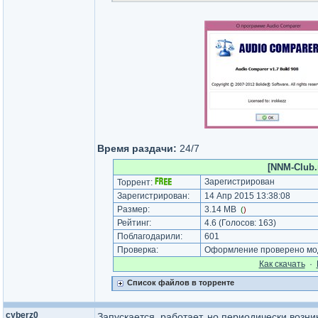
Время раздачи:
24/7
[NNM-Club.
Зарегистрирован
Торрент:
Зарегистрирован:
14 Апр 2015 13:38:08
Размер:
3.14 MB
(
)
Рейтинг:
4.6
(Голосов:
163
)
Поблагодарили:
601
Проверка:
Оформление проверено мод
Как cкачать
·
Список файлов в торренте
cyberz0
Запускается, работает, но периодически возни