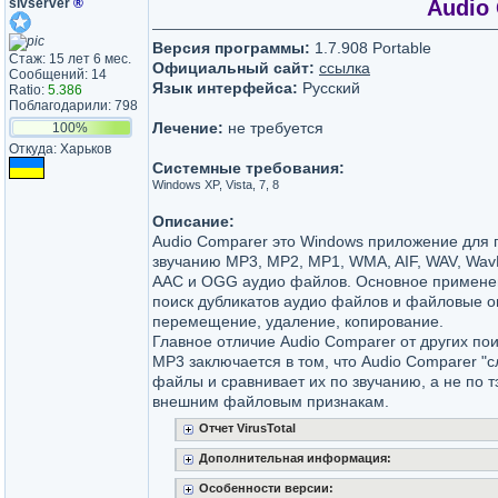
sivserver
®
Audio 
Версия программы:
1.7.908 Portable
Стаж: 15 лет 6 мес.
Официальный сайт:
ссылка
Сообщений: 14
Язык интерфейса:
Русский
Ratio:
5.386
Поблагодарили: 798
Лечение:
не требуется
100%
Откуда: Харьков
Системные требования:
Windows XP, Vista, 7, 8
Описание:
Audio Comparer это Windows приложение для 
звучанию MP3, MP2, MP1, WMA, AIF, WAV, Wav
AAC и OGG аудио файлов. Основное применен
поиск дубликатов аудио файлов и файловые о
перемещение, удаление, копирование.
Главное отличие Audio Comparer от других по
MP3 заключается в том, что Audio Comparer "
файлы и сравнивает их по звучанию, а не по т
внешним файловым признакам.
Отчет VirusTotal
Дополнительная информация:
Особенности версии: