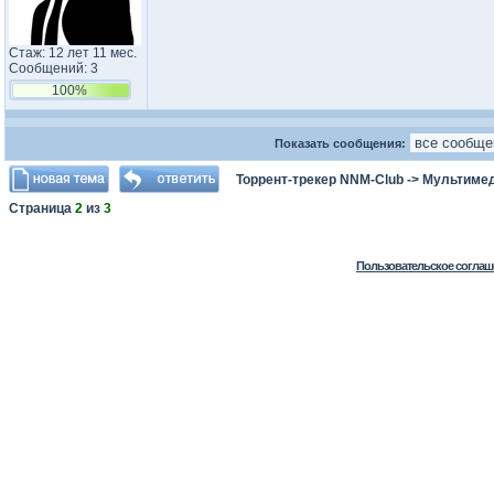
Стаж: 12 лет 11 мес.
Сообщений: 3
100%
Показать сообщения:
Торрент-трекер NNM-Club
->
Мультимед
Страница
2
из
3
Пользовательское соглаш