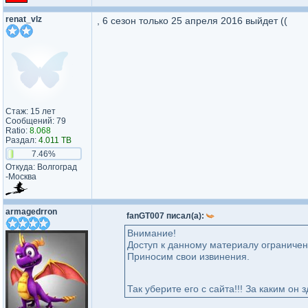
renat_vlz
, 6 сезон только 25 апреля 2016 выйдет ((
Стаж: 15 лет
Сообщений: 79
Ratio:
8.068
Раздал:
4.011 TB
7.46%
Откуда: Волгоград​
-Москва​
armagedrron
fanGT007 писал(а):
Внимание!
Доступ к данному материалу ограничен
Приносим свои извинения.
Так уберите его с сайта!!! За каким он