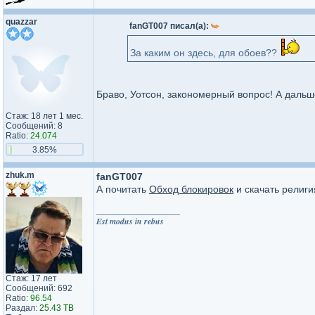
quazzar
fanGT007 писал(а):
За каким он здесь, для обоев??
Браво, Уотсон, закономерный вопрос! А дальше
Стаж: 18 лет 1 мес.
Сообщений: 8
Ratio:
24.074
3.85%
zhuk.m
fanGT007
А почитать
Обход блокировок
и скачать религи
_________________
Est modus in rebus
Стаж: 17 лет
Сообщений: 692
Ratio:
96.54
Раздал:
25.43 TB