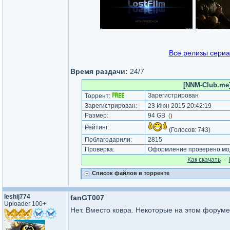
Все релизы сериа
Время раздачи:
24/7
[NNM-Club.me]
Зарегистрирован
Торрент:
Зарегистрирован:
23 Июн 2015 20:42:19
Размер:
94 GB
(
)
Рейтинг:
(Голосов:
743
)
Поблагодарили:
2815
Проверка:
Оформление проверено мод
Как cкачать
·
Список файлов в торренте
leshij774
fanGT007
Uploader 100+
Нет. Вместо ковра. Некоторые на этом форуме