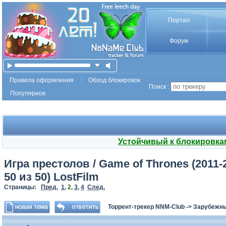
Портал
Форум
Правила оформления
Обход блокировок
Поиск :
Популярное
Устойчивый к блокировка
Игра престолов / Game of Thrones (2011-2
50 из 50) LostFilm
Страницы:
Пред.
1
,
2
,
3
,
4
След.
Торрент-трекер NNM-Club
->
Зарубежн