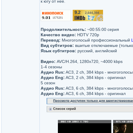
к югу от нее.
9.2
2,644,394
/10
Продолжительность:
~00:55:00 серия
Качество видео:
HDTV 720p
Перевод:
Многоголосый профессиональный
Вид субтитров:
вшитые отключаемые (только
Язык субтитров:
русский, английский
Видео:
AVC/H.264, 1280x720, ~4000 kbps
1-4 сезоны
Аудио Rus:
AC3, 2 ch, 384 kbps - многоголосы
Аудио Eng:
AC3, 2 ch, 384 kbps - оригинал
5 сезон
Аудио Rus:
AC3, 6 ch, 384 kbps - многоголосы
Аудио Eng:
AC3, 6 ch, 384 kbps - оригинал
Просмотр доступен только для зарегистрирова
Список серий