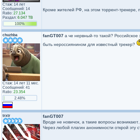
Стаж: 14 лет
Сообщений: 14
Кроме жителей РФ, на этом торрент-трекере, п
Ratio:
27.134
Раздал:
6.047 TB
100%
chuzhba
fanGT007
а че нервный-то такой? Российское з
быть нероссиянином для известный трекер?
Стаж: 14 лет 11 мес.
Сообщений: 41
Ratio:
23.354
2.48%
trxtr
fanGT007
Вроде не новичок, а такие вопросы возникают..
Через любой плагин анонимности открой эту с