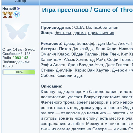
Автор
Hornet6
®
Игра престолов / Game of Thron
Производство:
США, Великобритания
Жанр:
фэнтези
,
драма
,
приключения
Режиссер:
Дэвид Беньофф, Дэн Вайс, Алекс Г
Актеры:
Питер Динклэйдж, Лена Хиди, Никола
Стаж: 14 лет 5 мес.
Сообщений: 128
Эмилия Кларк, Эйдан Гиллен, Иэн Глен, Кит Х
Ratio:
1083.143
Каннингэм, Айзек Хэмпстед-Райт, Софи Терне
Поблагодарили:
Элфи Аллен, Джон Брэдли-Уэст, Джек Глисон, 
10870
Стивен Диллэйн, Кэрис Ван Хаутен, Джером Ф
100%
Сибель Кекилли и др.
Описание:
К концу подходит время благоденствия, и лето
десятилетие, угасает. Вокруг средоточия влас
Железного трона, зреет заговор, и в это непр
решает искать поддержки у друга юности Эдда
где все — от короля до наемника — рвутся к вл
и готовы вонзить нож в спину, есть место и бла
состраданию и любви. Между тем, никто не з
тьмы из легенд далеко на Севере — и лишь 