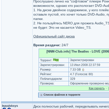
Прослушано лично на "софтовом" плеере Powe
возможности, однако кто распологает DVD-Aud
1. На диске двойное содержимое, у кого плей
оставьте пустой, кто хочет только DVD-Audio,
папки.
2. Не пользуйтесь NERO для прожига Audio_T
не будет. Это не касается Video_TS.
Официальный сайт диска
Время раздачи:
24/7
[NNM-Club.info] The Beatles - LOVE (200
Зарегистрирован
Торрент:
Зарегистрирован:
13 Июл 2008 22:37:59
Размер:
7.33 GB
(
)
Рейтинг:
4.7
(Голосов:
80
)
Поблагодарили:
329
Проверка:
Оформление проверено мод
Как cкачать
·
Список файлов в торренте
buyalsksys
Диск полностью рабочий, переделывать ничег