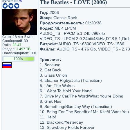
dynamics
®
The Beatles - LOVE (2006)
Год:
2006
Жанр:
Classic Rock
Продолжительность:
01:20:38
Кодек:
MLP, LPCM
AUDIO_TS - PPCM 5.1 24bit/96kHz,
Стаж: 18 лет 5 мес.
VIDEO_TS - LPCM 2.0 24bit/48kHz,DTS 5.1,Dolby 
Сообщений: 30
Битрейт:
AUDIO_TS ~6300,VIDEO_TS~1536.
Ratio:
28.47
Файлы:
AUDIO_TS - 4,76 Gb, VIDEO_TS - 2,73
Раздал:
1.497 TB
Поблагодарили: 1110
100%
Трек лист:
1. Because
2. Get Back
3. Glass Onion
4. Eleanor Rigby/Julia (Transition)
5. I Am The Walrus
6. I Want To Hold Your Hand
7. Drive My Car/The Word/What You're Doing
8. Gnik Nus
9. Something/Blue Jay Way (Transition)
10. Being For The Benefit of Mr. Kite!/I Want You
11. Help!
12. Blackbird/Yesterday
13. Strawberry Fields Forever