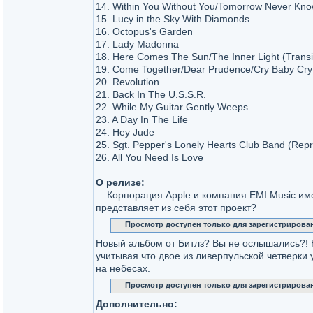
14. Within You Without You/Tomorrow Never Kn
15. Lucy in the Sky With Diamonds
16. Octopus's Garden
17. Lady Madonna
18. Here Comes The Sun/The Inner Light (Transi
19. Come Together/Dear Prudence/Cry Baby Cry 
20. Revolution
21. Back In The U.S.S.R.
22. While My Guitar Gently Weeps
23. A Day In The Life
24. Hey Jude
25. Sgt. Pepper's Lonely Hearts Club Band (Repr
26. All You Need Is Love
О релизе:
....Корпорация Apple и компания EMI Music им
представляет из себя этот проект?
Просмотр доступен только для зарегистрирова
Новый альбом от Битлз? Вы не ослышались?! Не
учитывая что двое из ливерпульской четверк
на небесах.
Просмотр доступен только для зарегистрирова
Дополнительно: