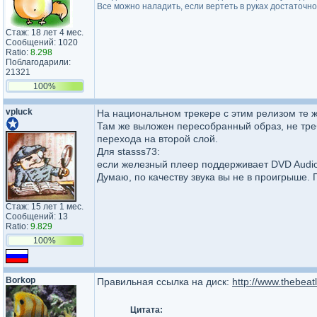
Все можно наладить, если вертеть в руках достаточно
Стаж: 18 лет 4 мес.
Сообщений: 1020
Ratio:
8.298
Поблагодарили:
21321
100%
vpluck
На национальном трекере с этим релизом те ж
Там же выложен пересобранный образ, не тре
перехода на второй слой.
Для stasss73:
если железный плеер поддерживает DVD Audio,
Думаю, по качеству звука вы не в проигрыше. 
Стаж: 15 лет 1 мес.
Сообщений: 13
Ratio:
9.829
100%
Borkop
Правильная ссылка на диск:
http://www.thebea
Цитата: