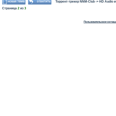
Торрент-трекер NNM-Club
->
HD Audio 
Страница
2
из
3
Пользовательское соглаш