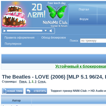
Портал
Форум
Правила оформления
Обход блокировок
Поиск :
Популярное
Устойчивый к блокировка
The Beatles - LOVE (2006) [MLP 5.1 96/24
Страницы:
Пред.
1
,
2
,
3
След.
Торрент-трекер NNM-Club
->
HD Audio 
Автор