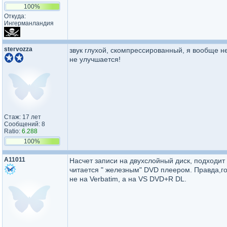
100%
Откуда:
Ингерманландия
stervozza
звук глухой, скомпрессированный, я вообще н
не улучшается!
Стаж: 17 лет
Сообщений: 8
Ratio:
6.288
100%
A11011
Насчет записи на двухслойный диск, подходит
читается " железным" DVD плеером. Правда,гов
не на Verbatim, а на VS DVD+R DL.