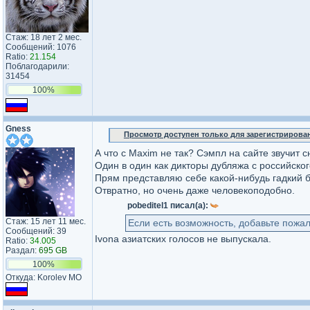
Стаж: 18 лет 2 мес.
Сообщений: 1076
Ratio:
21.154
Поблагодарили:
31454
100%
Gness
Просмотр доступен только для зарегистрирова
А что с Maxim не так? Сэмпл на сайте звучит с
Один в один как дикторы дубляжа с российског
Прям представляю себе какой-нибудь гадкий б
Отвратно, но очень даже человекоподобно.
pobeditel1 писал(а):
Стаж: 15 лет 11 мес.
Если есть возможность, добавьте пожал
Сообщений: 39
Ivona азиатских голосов не выпускала.
Ratio:
34.005
Раздал:
695 GB
100%
Откуда: Korolev MO