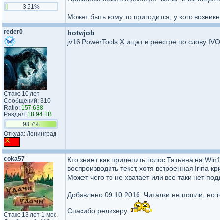
3.51%
Может быть кому то пригодится, у кого возник
reder0
hotwjob
jv16 PowerTools X ищет в реестре по слову IV
Стаж: 10 лет
Сообщений: 310
Ratio:
157.638
Раздал:
18.94 TB
98.7%
Откуда: Ленинград
coka57
Кто знает как прилепить голос Татьяна на Win
воспроизводить текст, хотя встроенная Irina кр
Может чего то не хватает или все таки нет по
Добавлено 09.10.2016. Читалки не пошли, но 
Спасибо релизеру
Стаж: 13 лет 1 мес.