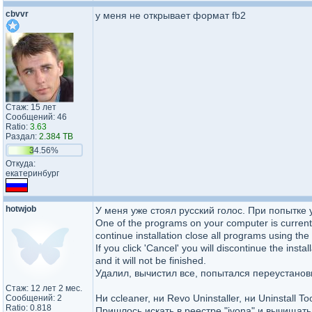
cbvvr
у меня не открывает формат fb2
Стаж: 15 лет
Сообщений: 46
Ratio:
3.63
Раздал:
2.384 TB
34.56%
Откуда:
екатеринбург
hotwjob
У меня уже стоял русский голос. При попытке 
One of the programs on your computer is currentl
continue installation close all programs using the 
If you click 'Cancel' you will discontinue the insta
and it will not be finished.
Удалил, вычистил все, попытался переустанови
Стаж: 12 лет 2 мес.
Ни ссleaner, ни Revo Uninstaller, ни Unіnstall T
Сообщений: 2
Ratio: 0.818
Пришлось искать в реестре "ivona" и вычищать