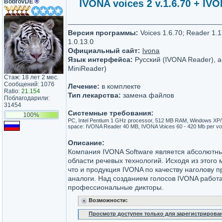
BobrovDE
®
IVONA voices 2 v.1.6.70 + IVO
Версия программы:
Voices 1.6.70; Reader 1.1
1.0.13.0
Официальный сайт:
Ivona
Язык интерфейса:
Русский (IVONA Reader), 
MiniReader)
Стаж: 18 лет 2 мес.
Сообщений: 1076
Лечение:
в комплекте
Ratio:
21.154
Тип лекарства:
замена файлов
Поблагодарили:
31454
Системные требования:
100%
PC, Intel Pentium 1 GHz processor, 512 MB RAM, Windows XP/V
space: IVONA Reader 40 MB, IVONA Voices 60 - 420 Mb per vo
Описание:
Компания IVONA Software является абсолютн
области речевых технологий. Исходя из этого 
что и продукция IVONA по качеству наголову п
аналоги. Над созданием голосов IVONA работ
профессиональные дикторы.
Возможности:
Просмотр доступен только для зарегистрирова