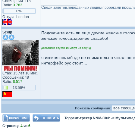
Сообщений: 118
_________________
Ratio:
3.783
Среди заветов,переданных людям пророками прошлых в
0%
Откуда: London
Scoip
Подскажите есть ли еще другие женские голос
женские голоса,заранее спасибо!
Добавлено спустя 15 минут 15 секунд:
я извиняюсь мб где не внимательно читал,нона
интерфейс рус стоит....
Стаж: 15 лет 10 мес.
Сообщений: 48
Ratio:
8.517
13.56%
Показать сообщения:
Торрент-трекер NNM-Club
->
Мультимед
Страница
4
из
6