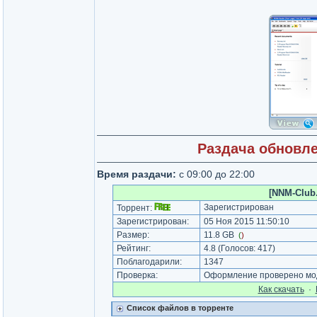
Раздача обновле
Время раздачи:
с 09:00 до 22:00
[NNM-Club.
Зарегистрирован
Торрент:
Зарегистрирован:
05 Ноя 2015 11:50:10
Размер:
11.8 GB
(
)
Рейтинг:
4.8
(Голосов:
417
)
Поблагодарили:
1347
Проверка:
Оформление проверено мод
Как cкачать
·
Список файлов в торренте