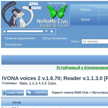
Портал
Форум
Правила оформления
Обход блокировок
Поиск :
Популярное
Устойчивый к блокировка
IVONA voices 2 v.1.6.70; Reader v.1.1.3.0 [
Страницы:
Пред.
1
,
2
,
3
,
4
,
5
,
6
След.
Торрент-трекер NNM-Club
->
Мультимед
Автор