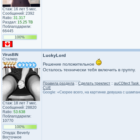
Стаж: 16 лет 5 мес.
Сообщений: 2392
Ratio:
31.317
Раздал:
15.25 TB
Поблагодарили:
66445
100%
VirusBIN
LuckyLord
Сталкер
Решение положительное
Осталось технически тебя включить в группу.
_________________
Правила раздела
::
Сделать треклист
::
auCDtect Task
CUE
Google: «Скорее всего, на картинке девушка с шампа
Стаж: 18 лет 7 мес.
Сообщений: 28820
Ratio:
53.638
Поблагодарили:
10770
100%
Откуда: Beverly
Восточное