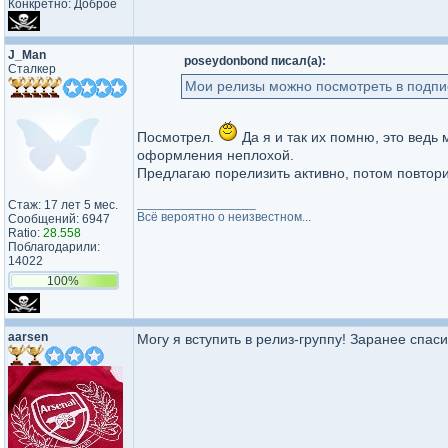
Конкретно: Доброе
J_Man
poseydonbond писал(а):
Сталкер
Мои релизы можно посмотреть в подпи
Посмотрел.
Да я и так их помню, это ведь 
оформления неплохой.
Предлагаю порелизить активно, потом повтори
_________________
Стаж: 17 лет 5 мес.
Всё вероятно о неизвестном...
Сообщений: 6947
Ratio:
28.558
Поблагодарили:
14022
100%
aarsen
Могу я вступить в релиз-группу! Заранее спаси