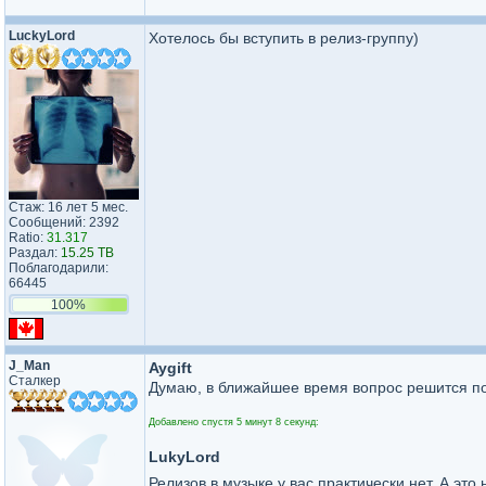
LuckyLord
Хотелось бы вступить в релиз-группу)
Стаж: 16 лет 5 мес.
Сообщений: 2392
Ratio:
31.317
Раздал:
15.25 TB
Поблагодарили:
66445
100%
J_Man
Aygift
Сталкер
Думаю, в ближайшее время вопрос решится по
Добавлено спустя 5 минут 8 секунд:
LukyLord
Релизов в музыке у вас практически нет. А эт