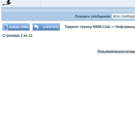
Показать сообщения:
Торрент-трекер NNM-Club
->
Информаци
Страница
2
из
12
Пользовательское соглаш