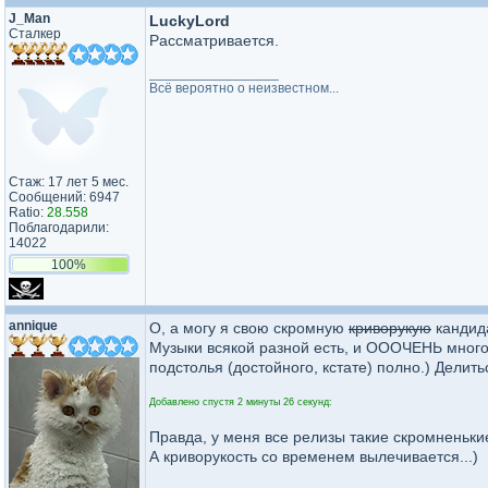
J_Man
LuckyLord
Сталкер
Рассматривается.
_________________
Всё вероятно о неизвестном...
Стаж: 17 лет 5 мес.
Сообщений: 6947
Ratio:
28.558
Поблагодарили:
14022
100%
annique
О, а могу я свою скромную
криворукую
кандид
Музыки всякой разной есть, и ОООЧЕНЬ много п
подстолья (достойного, кстате) полно.) Делить
Добавлено спустя 2 минуты 26 секунд:
Правда, у меня все релизы такие скромненькие
А криворукость со временем вылечивается...)