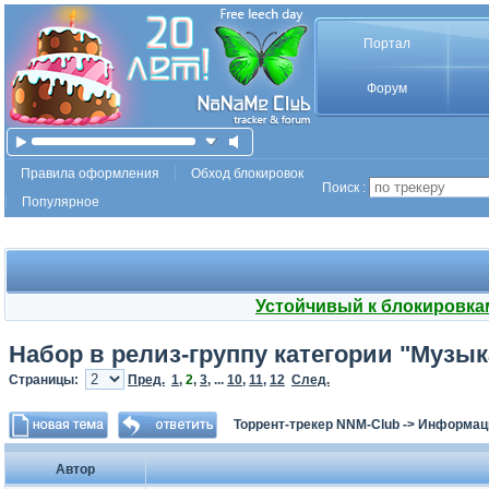
Портал
Форум
Правила оформления
Обход блокировок
Поиск :
Популярное
Устойчивый к блокировка
Набор в релиз-группу категории "Музык
Страницы:
Пред.
1
,
2
,
3
, ...
10
,
11
,
12
След.
Торрент-трекер NNM-Club
->
Информаци
Автор