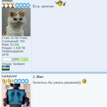
annique
Есть, капитан
Стаж: 15 лет 9 мес.
Сообщений: 763
Ratio:
63.291
Раздал:
1.329 TB
Поблагодарили:
2478
100%
Откуда: Tashkent
LuckyLord
J_Man
Хотелось бы узнать решение))