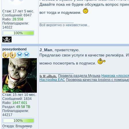
Давайте пока не будем обсуждать вопрос прин
Стаж: 17 лет 5 мес.
вот тогда и подумаем.
Сообщений: 6947
Ratio:
28.558
_________________
Поблагодарили:
Всё вероятно о неизвестном...
14022
100%
poseydonbond
J_Man
, приветствую.
Предлагаю свои услуги в качестве релизёра. 
можно посмотреть в подписи.
_________________
Правила раздела Музыка
Нарезка «лосося
Настройка EAC
Проверка качества lossless с помощь
Стаж: 15 лет 10 мес.
Сообщений: 1834
Ratio:
1647.601
Раздал:
49.58 TB
Поблагодарили:
44217
100%
Откуда: Владимир