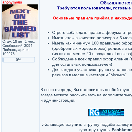
anonymous
Объявляется 
Требуются пользователи, готовые 
Основные правила приёма и нахожден
Строго соблюдать правила форума и тр
Иметь стаж в качестве релизера > 3 мес
Стаж: 18 лет 1 мес.
Иметь как минимум 100 правильно офо
Сообщений: 3094
(одобренных модератором) релизов в ка
Поблагодарили:
(из них не менее 20 в разделах Lossless
102976
Соблюдение всех правил оформления (
0%
для остальных пользователей)
Для каждого участника группы установле
релизов в месяц в категории "Музыка"
В свою очередь, Вы становитесь особой групп
всегда можете рассчитывать на дополнительн
и администрации.
Желающие вступить в группу подаём заявку в
куратору группы
Pashketa