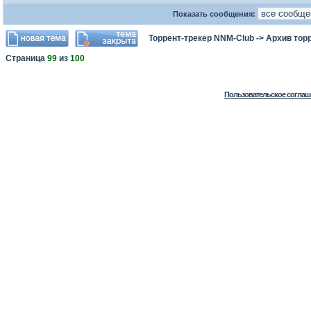
Показать сообщения:
Торрент-трекер NNM-Club
->
Архив тор
Страница
99
из
100
Пользовательское соглаш