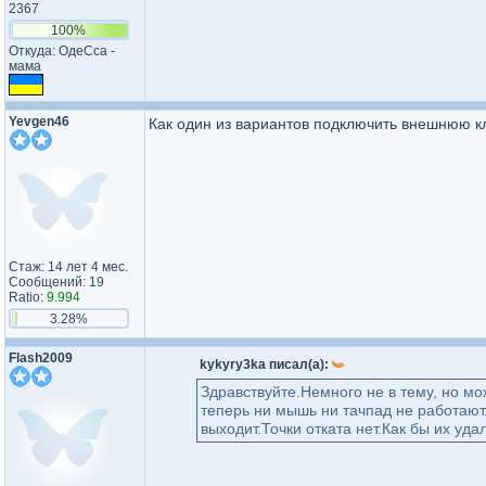
2367
100%
Откуда: ОдеСса -
мама
Yevgen46
Как один из вариантов подключить внешнюю к
Стаж: 14 лет 4 мес.
Сообщений: 19
Ratio:
9.994
3.28%
Flash2009
kykyry3ka писал(а):
Здравствуйте.Немного не в тему, но мо
теперь ни мышь ни тачпад не работают.
выходит.Точки отката нет.Как бы их уд