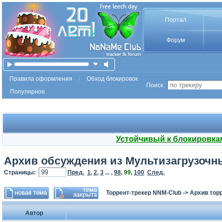
Портал
Форум
Правила оформления
Обход блокировок
Поиск :
Популярное
Устойчивый к блокировка
Архив обсуждения из Мультизагрузочный
Страницы:
Пред.
1
,
2
,
3
... ,
98
,
99
,
100
След.
Торрент-трекер NNM-Club
->
Архив тор
Автор