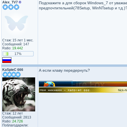
Alex_TV7
®
Подскажите а для сборок Windows_7 от уважа
предпочтительней(78Setup, WinNTsetup и т.д.)
Стаж: 15 лет 1 мес.
Сообщений: 147
Ratio:
19.442
17%
KaSpieC 666
А если клаву передернуть?
_________________
Стаж: 12 лет
Сообщений: 2813
Ratio:
24.726
Поблагодарили: