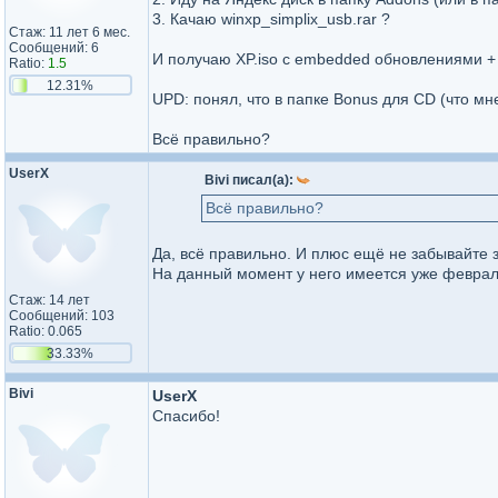
3. Качаю winxp_simplix_usb.rar ?
Стаж: 11 лет 6 мес.
Сообщений: 6
И получаю XP.iso с embedded обновлениями +
Ratio:
1.5
12.31%
UPD: понял, что в папке Bonus для CD (что мне
Всё правильно?
UserX
Bivi писал(а):
Всё правильно?
Да, всё правильно. И плюс ещё не забывайте 
На данный момент у него имеется уже феврал
Стаж: 14 лет
Сообщений: 103
Ratio: 0.065
33.33%
Bivi
UserX
Спасибо!