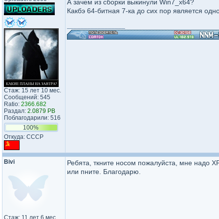
А зачем из сборки выкинули Win7_x64?
Какбэ 64-битная 7-ка до сих пор является одн
_________________
Стаж: 15 лет 10 мес.
Сообщений: 545
Ratio:
2366.682
Раздал:
2.0879 PB
Поблагодарили: 516
100%
Откуда: CCCP
Bivi
Ребята, ткните носом пожалуйста, мне надо X
или пните. Благодарю.
Стаж: 11 лет 6 мес.