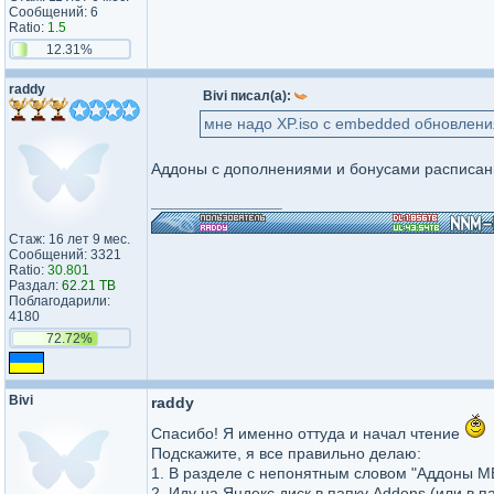
Сообщений: 6
Ratio:
1.5
12.31%
raddy
Bivi писал(а):
мне надо XP.iso с embedded обновлени
Аддоны с дополнениями и бонусами расписа
_________________
Стаж: 16 лет 9 мес.
Сообщений: 3321
Ratio:
30.801
Раздал:
62.21 TB
Поблагодарили:
4180
72.72%
Bivi
raddy
Спасибо! Я именно оттуда и начал чтение
Подскажите, я все правильно делаю:
1. В разделе с непонятным словом "Аддоны М
2. Иду на Яндекс диск в папку Addons (или в п