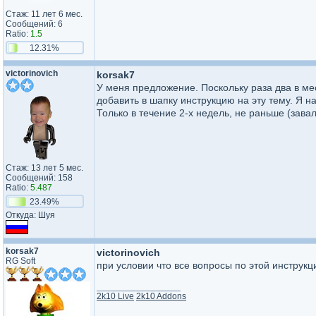
Стаж: 11 лет 6 мес.
Сообщений: 6
Ratio:
1.5
12.31%
victorinovich
korsak7
У меня предложение. Поскольку раза два в ме
добавить в шапку инструкцию на эту тему. Я н
Только в течение 2-х недель, не раньше (зава
Стаж: 13 лет 5 мес.
Сообщений: 158
Ratio:
5.487
23.49%
Откуда: Шуя
korsak7
victorinovich
RG Soft
при условии что все вопросы по этой инструкц
_________________
2k10 Live
2k10 Addons