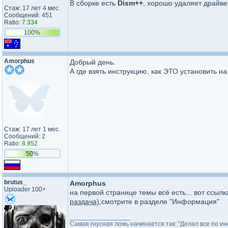
В сборке есть
Dism++
, хорошо удаляет драйв
Стаж: 17 лет 4 мес.
Сообщений: 451
Ratio:
7.334
100%
Amorphus
Добрый день.
А где взять инструкцию, как ЭТО установить на
Стаж: 17 лет 1 мес.
Сообщений: 2
Ratio:
8.952
50%
brutus_
Amorphus
Uploader 100+
на первой странице темы всё есть... вот ссылк
раздача)
,смотрите в разделе "Информация"
_________________
Самая гнусная ложь начинается так: "Делал все по инс