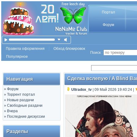
Портал
Форум
Правила оформления
Обход блокировок
Поиск :
Популярное
Сделка вслепую / A Blind Barg
Навигация
»
Форум
Ultradox_tv
| 09 Май 2026 19:40:24
|
»
Торрент портал
»
Новые раздачи
»
Свободные раздачи
»
Вчера
»
Последние дискуссии
Разделы