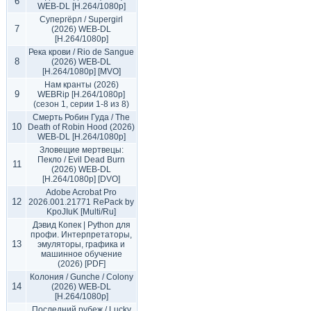
6
WEB-DL [H.264/1080p]
Супергёрл / Supergirl
7
(2026) WEB-DL
[H.264/1080p]
Река крови / Rio de Sangue
8
(2026) WEB-DL
[H.264/1080p] [MVO]
Нам кранты (2026)
9
WEBRip [H.264/1080p]
(сезон 1, серии 1-8 из 8)
Смерть Робин Гуда / The
10
Death of Robin Hood (2026)
WEB-DL [H.264/1080p]
Зловещие мертвецы:
Пекло / Evil Dead Burn
11
(2026) WEB-DL
[H.264/1080p] [DVO]
Adobe Acrobat Pro
12
2026.001.21771 RePack by
KpoJIuK [Multi/Ru]
Дэвид Копек | Python для
профи. Интерпретаторы,
13
эмуляторы, графика и
машинное обучение
(2026) [PDF]
Колония / Gunche / Colony
14
(2026) WEB-DL
[H.264/1080p]
Последний рубеж / Lucky