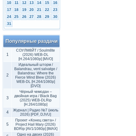
10
11
12
13
14
15
16
17
18
19
20
21
22
23
24
25
26
27
28
29
30
31
Популярные раздачи
СОУЛМ8ЙТ / Soulm8te
1
(2026) WEB-DL
[H.264/1080p] [MVO]
Идеальный шторм /
Balandrau, vent salvatge /
Balandrau: Where the
2
Fierce Wind Blew (2026)
WEB-DL [H.264/1080p]
[DVO]
Чёрный чемодан –
двойная игра / Black Bag
3
(2025) WEB-DLRip
[H.264/1080p]
Журнал | Радио №7 (июль
4
2026) [PDF, DJVU]
Проект «Конец света» /
5
Project Hail Mary (2026)
BDRip [AV1/1080p] [IMAX]
Одно на двоих (2026)