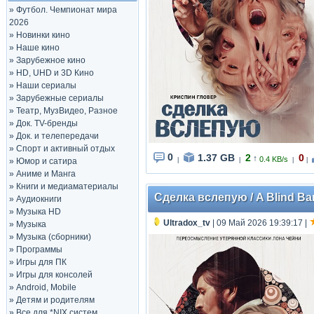
»
Футбол. Чемпионат мира
2026
»
Новинки кино
»
Наше кино
»
Зарубежное кино
»
HD, UHD и 3D Кино
»
Наши сериалы
»
Зарубежные сериалы
»
Театр, МузВидео, Разное
»
Док. TV-бренды
»
Док. и телепередачи
»
Спорт и активный отдых
0
1.37 GB
2
0
↑
0.4 KB/s
»
Юмор и сатира
|
|
|
|
»
Аниме и Манга
»
Книги и медиаматериалы
Сделка вслепую / A Blind Barg
»
Аудиокниги
»
Музыка HD
Ultradox_tv
| 09 Май 2026 19:39:17
|
»
Музыка
»
Музыка (сборники)
»
Программы
»
Игры для ПК
»
Игры для консолей
»
Android, Mobile
»
Детям и родителям
»
Все для *NIX систем