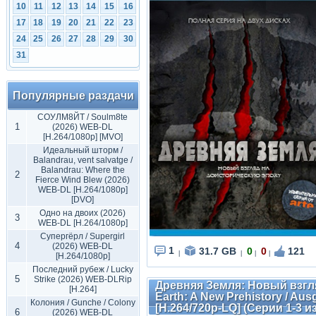
10
11
12
13
14
15
16
17
18
19
20
21
22
23
24
25
26
27
28
29
30
31
Популярные раздачи
СОУЛМ8ЙТ / Soulm8te
1
(2026) WEB-DL
[H.264/1080p] [MVO]
Идеальный шторм /
Balandrau, vent salvatge /
Balandrau: Where the
2
Fierce Wind Blew (2026)
WEB-DL [H.264/1080p]
[DVO]
Одно на двоих (2026)
3
WEB-DL [H.264/1080p]
Супергёрл / Supergirl
4
(2026) WEB-DL
1
31.7 GB
0
0
121
|
|
|
|
[H.264/1080p]
Последний рубеж / Lucky
5
Strike (2026) WEB-DLRip
Древняя Земля: Новый взгля
[H.264]
Earth: A New Prehistory / Au
Колония / Gunche / Colony
[H.264/720p-LQ] (Серии 1-3 из
6
(2026) WEB-DL