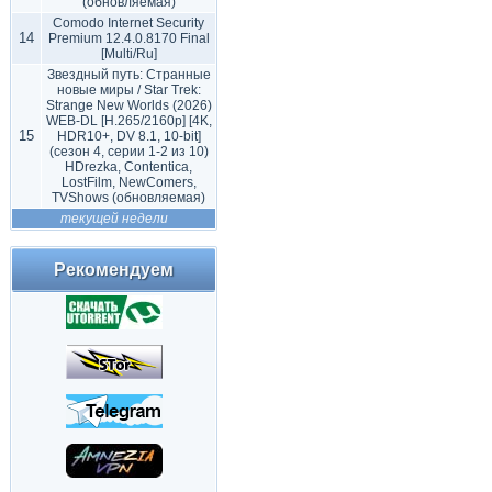
(обновляемая)
Comodo Internet Security
14
Premium 12.4.0.8170 Final
[Multi/Ru]
Звездный путь: Странные
новые миры / Star Trek:
Strange New Worlds (2026)
WEB-DL [H.265/2160p] [4K,
15
HDR10+, DV 8.1, 10-bit]
(сезон 4, серии 1-2 из 10)
HDrezka, Contentica,
LostFilm, NewComers,
TVShows (обновляемая)
текущей недели
Рекомендуем