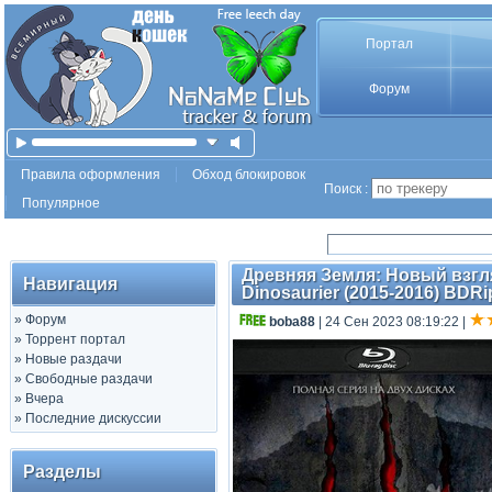
Портал
Форум
Правила оформления
Обход блокировок
Поиск :
Популярное
Древняя Земля: Новый взгля
Навигация
Dinosaurier (2015-2016) BDRip
»
Форум
boba88
| 24 Сен 2023 08:19:22
|
»
Торрент портал
»
Новые раздачи
»
Свободные раздачи
»
Вчера
»
Последние дискуссии
Разделы