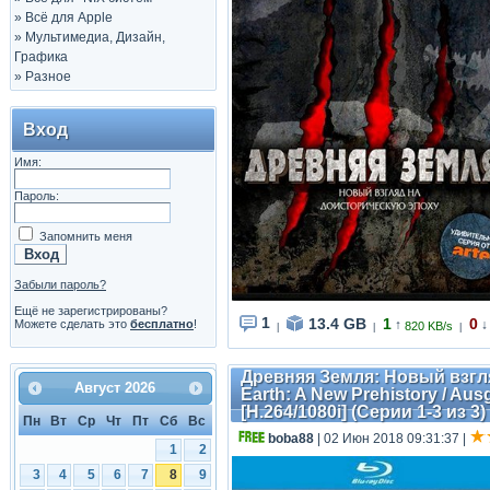
»
Всё для Apple
»
Мультимедиа, Дизайн,
Графика
»
Разное
Вход
Имя:
Пароль:
Запомнить меня
Забыли пароль?
Ещё не зарегистрированы?
1
13.4 GB
1
0
Можете сделать это
бесплатно
!
↑
↓
820 KB/s
|
|
|
Древняя Земля: Новый взгля
Август
2026
Earth: A New Prehistory / Au
[H.264/1080i] (Серии 1-3 из 3)
Пн
Вт
Ср
Чт
Пт
Сб
Вс
boba88
| 02 Июн 2018 09:31:37
|
1
2
3
4
5
6
7
8
9