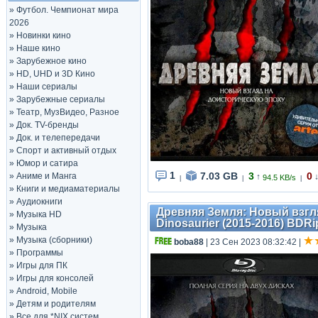
»
Футбол. Чемпионат мира
2026
»
Новинки кино
»
Наше кино
»
Зарубежное кино
»
HD, UHD и 3D Кино
»
Наши сериалы
»
Зарубежные сериалы
»
Театр, МузВидео, Разное
»
Док. TV-бренды
»
Док. и телепередачи
»
Спорт и активный отдых
»
Юмор и сатира
1
7.03 GB
3
0
»
Аниме и Манга
↑
94.5 KB/s
|
|
|
»
Книги и медиаматериалы
»
Аудиокниги
Древняя Земля: Новый взгля
»
Музыка HD
Dinosaurier (2015-2016) BDRip
»
Музыка
»
Музыка (сборники)
boba88
| 23 Сен 2023 08:32:42
|
»
Программы
»
Игры для ПК
»
Игры для консолей
»
Android, Mobile
»
Детям и родителям
»
Все для *NIX систем