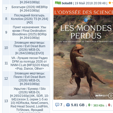
[H.264/1080p]
boba88
| 19 Май 2018 20:09:48
|
Богатыри (2026) WEBRip
7
[H.264/1080p]
Последний богатырь.
8
Колобок (2026) TS [H.264]
[AD]
Пункт назначения: Узы
крови / Final Destination:
9
Bloodlines (2025) BDRip
[H.264/1080p]
Зловещие мертвецы:
Пекло / Evil Dead Burn
10
(2026) WEB-DL
[H.264/1080p] [DVO]
VA - Лучшие песни Радио
DFM за полгода 2026 от
11
NNM-CLub [MP3|320 Kbps]
<Pop, Dance, Other>
Зловещие мертвецы:
Пекло / Evil Dead Burn
12
(2026) WEB-DL
[H.264/1080p]
Укрытие / Бункер / Silo
(2026) WEB-DL
[H.265/2160p] [4K, SDR, 10-
bit] (сезон 3, серии 1-5 из
13
10) HDRezka, NewComers,
7
5.81 GB
0
0
↑
383 KB/s
|
|
|
|
Red Head Sound, LostFilm,
TVShows, Яроцкий