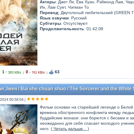
Актеры
: Джет Ли, Ева Хуан, Рэймонд Лам, Ча
Ин, Лам Сует, Чэпман То
Перевод
: Двуголосый любительский (GREEN 
Язык озвучки
: Русский
Субтитры
: Отсутствуют
Продолжительность
: 01:42:08
1
0
63
↑
↓
383 KB/s
761 KB/s
|
|
 Змея / Bai she chuan shuo / The Sorcerer and the White 
 2024 00:58:04
|
Фильм основан на старейшей легенде о Белой 
времена обостренного конфликта между людьм
буддийские монахи: они борются с бесами и
неожиданно для себя спасает молодого ученик
него. (
Читать дальше...
)