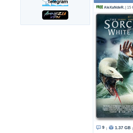
AleXaNdeR.
| 15
9
1.37 GB
|
|