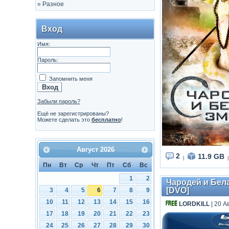
»
Разное
Вход
Имя:
Пароль:
Запомнить меня
Забыли пароль?
Ещё не зарегистрированы?
Можете сделать это
бесплатно
!
Август
2026
2
11.9 GB
|
|
Пн
Вт
Ср
Чт
Пт
Сб
Вс
1
2
Чародей и Белая
[DVO]
3
4
5
6
7
8
9
10
11
12
13
14
15
16
LORDKILL
| 20 А
17
18
19
20
21
22
23
24
25
26
27
28
29
30