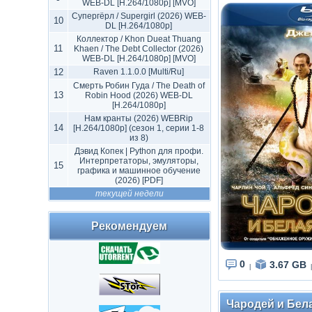
WEB-DL [H.264/1080p] [MVO]
Супергёрл / Supergirl (2026) WEB-
10
DL [H.264/1080p]
Коллектор / Khon Dueat Thuang
11
Khaen / The Debt Collector (2026)
WEB-DL [H.264/1080p] [MVO]
12
Raven 1.1.0.0 [Multi/Ru]
Смерть Робин Гуда / The Death of
13
Robin Hood (2026) WEB-DL
[H.264/1080p]
Нам кранты (2026) WEBRip
14
[H.264/1080p] (сезон 1, серии 1-8
из 8)
Дэвид Копек | Python для профи.
Интерпретаторы, эмуляторы,
15
графика и машинное обучение
(2026) [PDF]
текущей недели
Рекомендуем
0
3.67 GB
|
|
Чародей и Белая