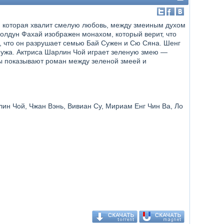
, которая хвалит смелую любовь, между змеиным духом
олдун Фахай изображен монахом, который верит, что
у, что он разрушает семью Бай Сужен и Сю Сяна. Шенг
мужа. Актриса Шарлин Чой играет зеленую змею —
ы показывают роман между зеленой змеей и
лин Чой, Чжан Вэнь, Вивиан Су, Мириам Енг Чин Ва, Ло