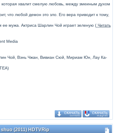
, которая хвалит смелую любовь, между змеиным духом
т, что любой демон это зло. Его вера приводит к тому,
.
м ее мужа. Актриса Шарлин Чой играет зеленую (
Читать
ment Media
рлин Чой, Вэнь Чжан, Вивиан Сюй, Мириам Юн, Лау Ка-
TEA)
n shuo (2011) HDTVRip