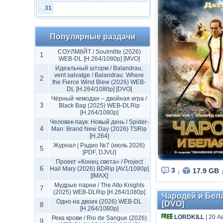
31
Популярные раздачи
СОУЛМ8ЙТ / Soulm8te (2026)
1
WEB-DL [H.264/1080p] [MVO]
Идеальный шторм / Balandrau,
vent salvatge / Balandrau: Where
2
the Fierce Wind Blew (2026) WEB-
DL [H.264/1080p] [DVO]
Чёрный чемодан – двойная игра /
3
Black Bag (2025) WEB-DLRip
[H.264/1080p]
Человек-паук: Новый день / Spider-
4
Man: Brand New Day (2026) TSRip
[H.264]
Журнал | Радио №7 (июль 2026)
5
[PDF, DJVU]
Проект «Конец света» / Project
6
Hail Mary (2026) BDRip [AV1/1080p]
3
17.9 GB
|
|
[IMAX]
Мудрые парни / The Alto Knights
7
(2025) WEB-DLRip [H.264/1080p]
Чародей и Белая
Одно на двоих (2026) WEB-DL
[DVO]
8
[H.264/1080p]
LORDKILL
| 20 А
Река крови / Rio de Sangue (2026)
9