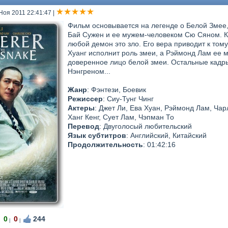
 Ноя 2011 22:41:47
|
Фильм основывается на легенде о Белой Змее
Бай Сужен и ее мужем-человеком Сю Сяном. К
любой демон это зло. Его вера приводит к том
Хуанг исполнит роль змеи, а Рэймонд Лам ее 
доверенное лицо белой змеи. Остальные кадр
Нэнгреном...
Жанр
: Фэнтези, Боевик
Режиссер
: Сиу-Тунг Чинг
Актеры
: Джет Ли, Ева Хуан, Рэймонд Лам, Чар
Ханг Кенг, Сует Лам, Чэпман То
Перевод
: Двуголосый любительский
Язык субтитров
: Английский, Китайский
Продолжительность
: 01:42:16
0
0
244
|
|