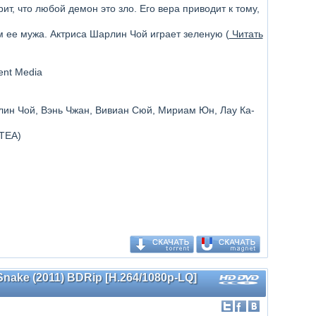
т, что любой демон это зло. Его вера приводит к тому,
.
м ее мужа. Актриса Шарлин Чой играет зеленую (
Читать
ment Media
рлин Чой, Вэнь Чжан, Вивиан Сюй, Мириам Юн, Лау Ка-
TEA)
Snake (2011) BDRip [H.264/1080p-LQ]