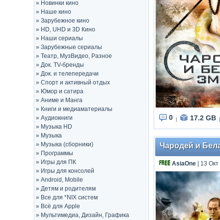
»
Новинки кино
»
Наше кино
»
Зарубежное кино
»
HD, UHD и 3D Кино
»
Наши сериалы
»
Зарубежные сериалы
»
Театр, МузВидео, Разное
»
Док. TV-бренды
»
Док. и телепередачи
»
Спорт и активный отдых
»
Юмор и сатира
»
Аниме и Манга
»
Книги и медиаматериалы
0
17.2 GB
»
Аудиокниги
|
|
»
Музыка HD
»
Музыка
»
Музыка (сборники)
Чародей и Белая
»
Программы
»
Игры для ПК
AsiaOne
| 13 Окт
»
Игры для консолей
»
Android, Mobile
»
Детям и родителям
»
Все для *NIX систем
»
Всё для Apple
»
Мультимедиа, Дизайн, Графика