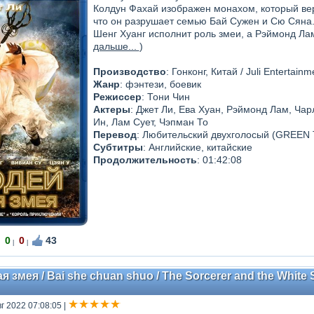
Колдун Фахай изображен монахом, который вери
что он разрушает семью Бай Сужен и Сю Сяна
Шенг Хуанг исполнит роль змеи, а Рэймонд Ла
дальше...
)
Производство
: Гонконг, Китай / Juli Entertain
Жанр
: фэнтези, боевик
Режиссер
: Тони Чин
Актеры
: Джет Ли, Ева Хуан, Рэймонд Лам, Ча
Ин, Лам Сует, Чэпман То
Перевод
: Любительский двухголосый (GREEN 
Субтитры
: Английские, китайские
Продолжительность
: 01:42:08
0
0
43
|
|
 змея / Bai she chuan shuo / The Sorcerer and the White 
вг 2022 07:08:05
|