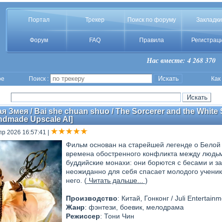
Портал
Трекер
Поиск по форуму
Закладки
Форум
FAQ
Правила
Регистрац
Нас вместе: 4 268 370
ое
Поиск :
Как
 Змея / Bai she chuan shuo / The Sorcerer and the White 
andmade Upscale AI]
пр 2026 16:57:41
|
Фильм основан на старейшей легенде о Белой 
времена обостренного конфликта между людьм
буддийские монахи: они борются с бесами и
неожиданно для себя спасает молодого ученик
него. (
Читать дальше...
)
Производство
: Китай, Гонконг / Juli Entertain
Жанр
: фэнтези, боевик, мелодрама
Режиссер
: Тони Чин