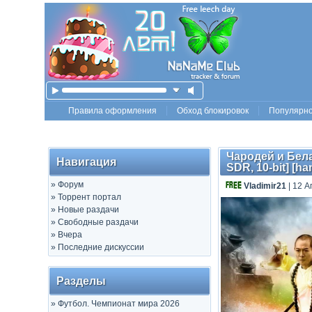
Правила оформления
Обход блокировок
Популярн
Чародей и Белая
Навигация
SDR, 10-bit] [h
»
Форум
Vladimir21
| 12 А
»
Торрент портал
»
Новые раздачи
»
Свободные раздачи
»
Вчера
»
Последние дискуссии
Разделы
»
Футбол. Чемпионат мира 2026