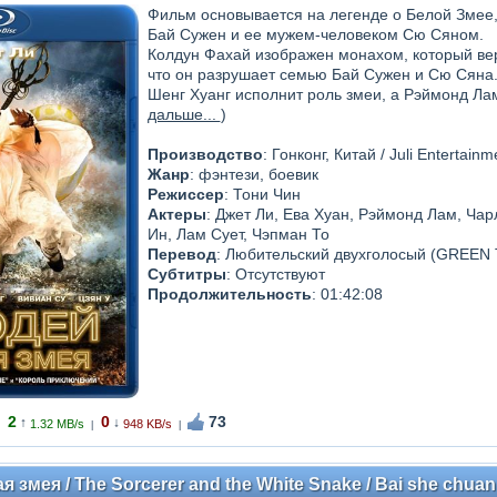
Фильм основывается на легенде о Белой Змее
Бай Сужен и ее мужем-человеком Сю Сяном.
Колдун Фахай изображен монахом, который вери
что он разрушает семью Бай Сужен и Сю Сяна
Шенг Хуанг исполнит роль змеи, а Рэймонд Ла
дальше...
)
Производство
: Гонконг, Китай / Juli Entertain
Жанр
: фэнтези, боевик
Режиссер
: Тони Чин
Актеры
: Джет Ли, Ева Хуан, Рэймонд Лам, Ча
Ин, Лам Сует, Чэпман То
Перевод
: Любительский двухголосый (GREEN 
Субтитры
: Отсутствуют
Продолжительность
: 01:42:08
2
0
73
↑
↓
1.32 MB/s
948 KB/s
|
|
 змея / The Sorcerer and the White Snake / Bai she chua