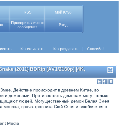
RSS
Мой Клуб
Проверить личные
ия
Вход
сообщения
 искать
Как скачивать
Как раздавать
Спасибо!
Snake (2011) BDRip [AV1/2160p] [4K,
Змее. Действие происходит в древнем Китае, во
и и демонами. Противостоять демонам могут только
 защищают людей. Могущественный демон Белая Змея
а монаха, врача-травника Сюй Сяня и влюбляется в
ment Media