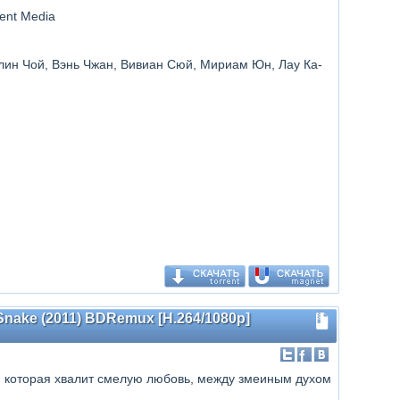
ment Media
рлин Чой, Вэнь Чжан, Вивиан Сюй, Мириам Юн, Лау Ка-
 Snake (2011) BDRemux [H.264/1080p]
, которая хвалит смелую любовь, между змеиным духом