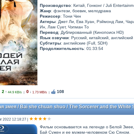
Производство
: Китай, Гонконг / Juli Entertain
Жанр
: фэнтези, боевик, мелодрама
Режиссер
: Тони Чин
Актеры
: Джет Ли, Ева Хуан, Рэймонд Лам, Ча
Ин, Лам Сует, Чэпман То
Перевод
: Дублированный (Кинопоиск HD)
Язык озвучки
: Русский, китайский, английский
Субтитры
: английские (Full, SDH)
Продолжительность
: 01:33:54
2
0
108
↑
↓
44.9 KB/s
1.73 MB/s
|
|
 змея / Bai she chuan shuo / The Sorcerer and the White
вг 2022 12:18:27
|
Фильм основывается на легенде о Белой Змее
Бай Сужен и ее мужем-человеком Сю Сяном.