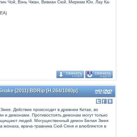
рлин Чой, Вэнь Чжан, Вивиан Сюй, Мириам Юн, Лау Ка-
TEA)
Snake (2011) BDRip [H.264/1080p]
Змее. Действие происходит в древнем Китае, во
и и демонами. Противостоять демонам могут только
 защищают людей. Могущественный демон Белая Змея
а монаха, врача-травника Сюй Сяня и влюбляется в