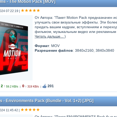
lms - The Motion Pack [MOV]
024 07:22:19
|
От Автора: "Пакет Motion Pack предназначен 
улучшить свои визуальные эффекты. Эти более
придать вашим кадрам, вступлениям и переход
фильмом, музыкальным видео или рекламным ро
Читать дальше...
)
Формат
: MOV
Разрешение файлов
: 3840x2160, 3840x3840
2
0
201
↑
↓
59.2 KB/s
319 KB/s
|
|
s - Environments Pack (Bundle - Vol. 1+2) [JPG]
024 11:45:42
|
От Автора: "Пакет ENVIRONMENTS Pack был ра