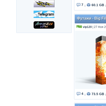
7
60.1 GB
|
|
Футажи - Big Fi
vip120
| 27 Ноя 2
4
73.5 GB
|
|