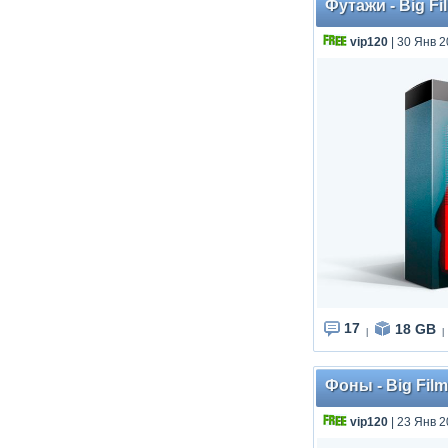
Футажи - Big Fi
vip120
| 30 Янв 2
17
18 GB
|
|
Фоны - Big Film
vip120
| 23 Янв 2