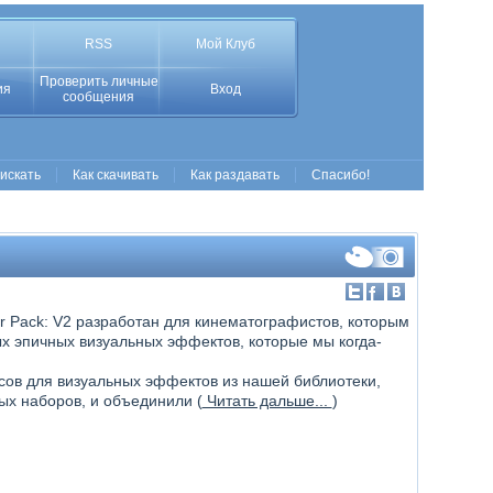
RSS
Мой Клуб
Проверить личные
ия
Вход
сообщения
 искать
Как скачивать
Как раздавать
Спасибо!
er Pack: V2 разработан для кинематографистов, которым
х эпичных визуальных эффектов, которые мы когда-
сов для визуальных эффектов из нашей библиотеки,
х наборов, и объединили (
Читать дальше...
)