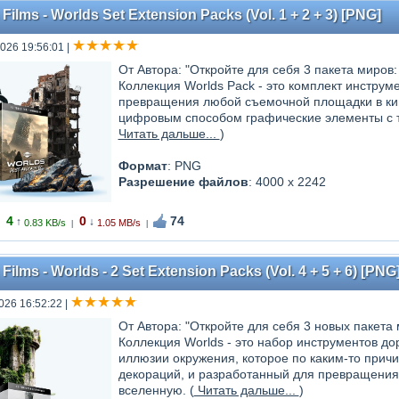
ilms - Worlds Set Extension Packs (Vol. 1 + 2 + 3) [PNG]
026 19:56:01
|
От Автора: "Откройте для себя 3 пакета миров
Коллекция Worlds Pack - это комплект инстру
превращения любой съемочной площадки в ки
цифровым способом графические элементы с те
Читать дальше...
)
Формат
: PNG
Разрешение файлов
: 4000 x 2242
4
0
74
↑
↓
0.83 KB/s
1.05 MB/s
|
|
ilms - Worlds - 2 Set Extension Packs (Vol. 4 + 5 + 6) [PNG
026 16:52:22
|
От Автора: "Откройте для себя 3 новых пакета
Коллекция Worlds - это набор инструментов д
иллюзии окружения, которое по каким-то прич
декораций, и разработанный для превращени
вселенную. (
Читать дальше...
)