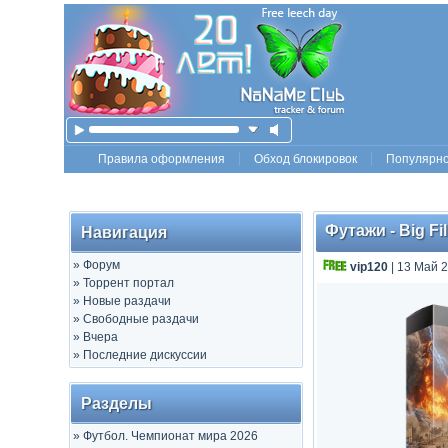
Правила оформления
Обход блокировок
Популярн
Футажи - Big Fi
Навигация
»
Форум
vip120
| 13 Май 2
»
Торрент портал
»
Новые раздачи
»
Свободные раздачи
»
Вчера
»
Последние дискуссии
Разделы
»
Футбол. Чемпионат мира 2026