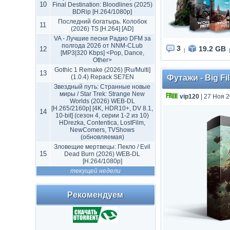
10
Final Destination: Bloodlines (2025)
BDRip [H.264/1080p]
Последний богатырь. Колобок
11
(2026) TS [H.264] [AD]
VA - Лучшие песни Радио DFM за
полгода 2026 от NNM-CLub
3
19.2 GB
12
|
|
[MP3|320 Kbps] <Pop, Dance,
Other>
Gothic 1 Remake (2026) [Ru/Multi]
13
(1.0.4) Repack SE7EN
Футажи - Big Fi
Звездный путь: Странные новые
миры / Star Trek: Strange New
vip120
| 27 Ноя 2
Worlds (2026) WEB-DL
[H.265/2160p] [4K, HDR10+, DV 8.1,
14
10-bit] (сезон 4, серии 1-2 из 10)
HDrezka, Contentica, LostFilm,
NewComers, TVShows
(обновляемая)
Зловещие мертвецы: Пекло / Evil
15
Dead Burn (2026) WEB-DL
[H.264/1080p]
текущей недели
Рекомендуем