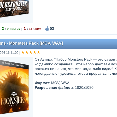
2
1
53
↑
↓
2.13 MB/s
41.5 KB/s
|
|
lms - Monsters Pack [MOV, WAV]
026 16:41:02
|
От Автора: "Набор Monsters Pack — это самая
когда-либо созданная! Этот набор даёт вам во
похожих ни на что, что мир когда-либо видел! 
легендарные чудовища готовы прорваться скво
Формат
: MOV, WAV
Разрешение файлов
: 1920x1080