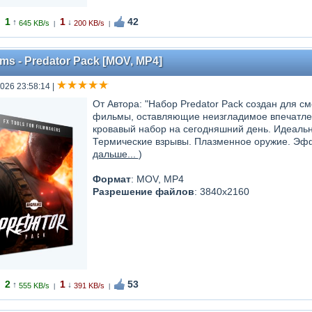
1
1
42
↑
↓
645 KB/s
200 KB/s
|
|
lms - Predator Pack [MOV, MP4]
026 23:58:14
|
От Автора: "Набор Predator Pack создан для см
фильмы, оставляющие неизгладимое впечатлен
кровавый набор на сегодняшний день. Идеальн
Термические взрывы. Плазменное оружие. Эффе
дальше...
)
Формат
: MOV, MP4
Разрешение файлов
: 3840x2160
2
1
53
↑
↓
555 KB/s
391 KB/s
|
|