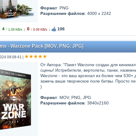
Формат
: PNG
Разрешение файлов
: 4000 x 2242
4
0
106
↑
↓
1.09 KB/s
0.09 KB/s
|
|
lms - Warzone Pack [MOV, PNG, JPG]
024 09:08:41
|
От Автора: "Пакет Warzone создан для кинема
сцены! Истребители, вертолеты, танки, наземн
Warzone - это ваш арсенал из более чем 530+ 
зажечь ваше творческое поле битвы. Просто пе
)
Формат
: MOV, PNG, JPG
Разрешение файлов
: 3840x2160