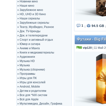
»
Новинки кино
»
Наше кино
»
Зарубежное кино
»
HD, UHD и 3D Кино
»
Наши сериалы
»
Зарубежные сериалы
1
94.5 GB
»
Театр, МузВидео, Разное
|
|
»
Док. TV-бренды
»
Док. и телепередачи
Футажи - Big Fi
»
Спорт и активный отдых
»
Юмор и сатира
vip120
| 11 Май 2
»
Аниме и Манга
»
Книги и медиаматериалы
»
Аудиокниги
»
Музыка HD
»
Музыка
»
Музыка (сборники)
»
Программы
»
Игры для ПК
»
Игры для консолей
»
Android, Mobile
»
Детям и родителям
»
Все для *NIX систем
»
Всё для Apple
»
Мультимедиа, Дизайн, Графика