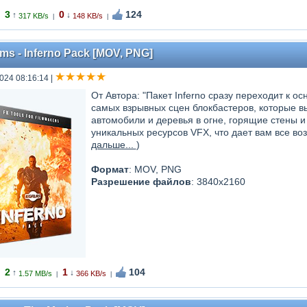
3
0
124
↑
↓
317 KB/s
148 KB/s
|
|
lms - Inferno Pack [MOV, PNG]
024 08:16:14
|
От Автора: "Пакет Inferno сразу переходит к ос
самых взрывных сцен блокбастеров, которые вы
автомобили и деревья в огне, горящие стены и 
уникальных ресурсов VFX, что дает вам все во
дальше...
)
Формат
: MOV, PNG
Разрешение файлов
: 3840x2160
2
1
104
↑
↓
1.57 MB/s
366 KB/s
|
|