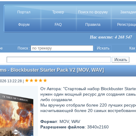
Портал
Трекер
Поиск по форуму
Закладки
Форум
FAQ
Правила
Регистрац
Нас вместе: 4 268 547
ое
Поиск :
Как
lms - Blockbuster Starter Pack V2 [MOV, WAV]
026 13:22:28
|
От Автора: "Стартовый набор Blockbuster Start
нужен один мощный ресурс для создания самы
либо создавали.
Мы вручную отобрали более 220 лучших ресур
насчитывающей более 20 самых востребованны
Формат
: MOV, WAV
Разрешение файлов
: 3840x2160