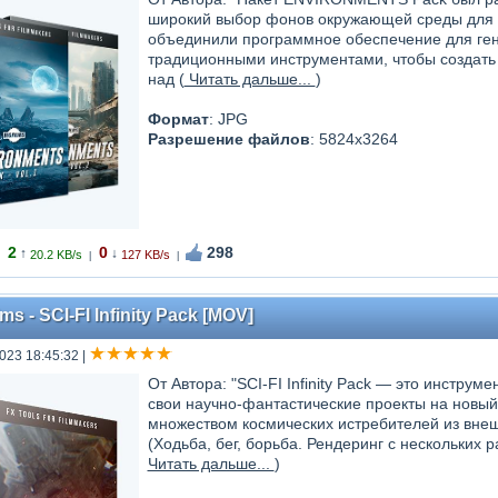
широкий выбор фонов окружающей среды для 
объединили программное обеспечение для ген
традиционными инструментами, чтобы создать
над (
Читать дальше...
)
Формат
: JPG
Разрешение файлов
: 5824x3264
2
0
298
↑
↓
20.2 KB/s
127 KB/s
|
|
ms - SCI-FI Infinity Pack [MOV]
023 18:45:32
|
От Автора: "SCI-FI Infinity Pack — это инстр
свои научно-фантастические проекты на новый у
множеством космических истребителей из вне
(Ходьба, бег, борьба. Рендеринг с нескольких р
Читать дальше...
)