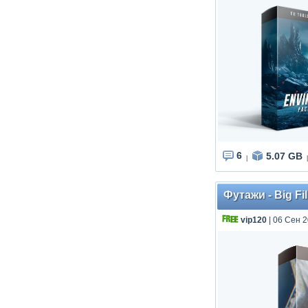
6
5.07 GB
|
|
Футажи - Big Fil
vip120
| 06 Сен 2