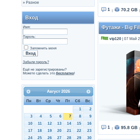
»
Разное
1
70.2 GB
|
|
Вход
Футажи - Big Fi
Имя:
Пароль:
vip120
| 07 Май 2
Запомнить меня
Забыли пароль?
Ещё не зарегистрированы?
Можете сделать это
бесплатно
!
Август
2026
Пн
Вт
Ср
Чт
Пт
Сб
Вс
1
2
3
4
5
6
7
8
9
10
11
12
13
14
15
16
1
95.8 GB
|
|
17
18
19
20
21
22
23
24
25
26
27
28
29
30