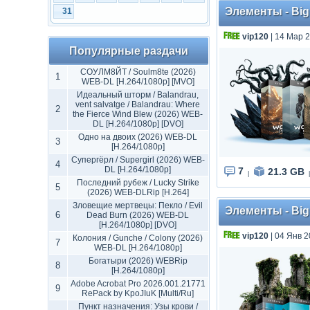
Элементы - Big F
31
vip120
| 14 Мар 2
Популярные раздачи
СОУЛМ8ЙТ / Soulm8te (2026)
1
WEB-DL [H.264/1080p] [MVO]
Идеальный шторм / Balandrau,
vent salvatge / Balandrau: Where
2
the Fierce Wind Blew (2026) WEB-
DL [H.264/1080p] [DVO]
Одно на двоих (2026) WEB-DL
3
[H.264/1080p]
Супергёрл / Supergirl (2026) WEB-
4
DL [H.264/1080p]
7
21.3 GB
|
|
Последний рубеж / Lucky Strike
5
(2026) WEB-DLRip [H.264]
Зловещие мертвецы: Пекло / Evil
Элементы - Big F
6
Dead Burn (2026) WEB-DL
[H.264/1080p] [DVO]
vip120
| 04 Янв 2
Колония / Gunche / Colony (2026)
7
WEB-DL [H.264/1080p]
Богатыри (2026) WEBRip
8
[H.264/1080p]
Adobe Acrobat Pro 2026.001.21771
9
RePack by KpoJIuK [Multi/Ru]
Пункт назначения: Узы крови /