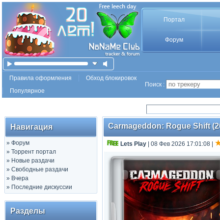
Портал
Форум
Правила оформления
Обход блокировок
Поиск :
Популярное
Carmageddon: Rogue Shift (202
Навигация
»
Форум
Lets Play
| 08 Фев 2026 17:01:08
|
»
Торрент портал
»
Новые раздачи
»
Свободные раздачи
»
Вчера
»
Последние дискуссии
Разделы