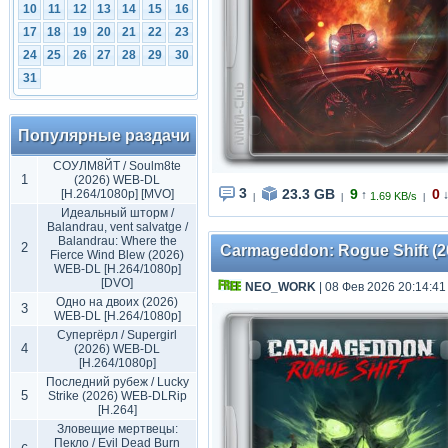
10
11
12
13
14
15
16
17
18
19
20
21
22
23
24
25
26
27
28
29
30
31
Популярные раздачи
СОУЛМ8ЙТ / Soulm8te
1
(2026) WEB-DL
3
23.3 GB
9
0
[H.264/1080p] [MVO]
↑
1.69 KB/s
|
|
|
Идеальный шторм /
Balandrau, vent salvatge /
Balandrau: Where the
2
Carmageddon: Rogue Shift (2026
Fierce Wind Blew (2026)
WEB-DL [H.264/1080p]
[DVO]
NEO_WORK
| 08 Фев 2026 20:14:41
Одно на двоих (2026)
3
WEB-DL [H.264/1080p]
Супергёрл / Supergirl
4
(2026) WEB-DL
[H.264/1080p]
Последний рубеж / Lucky
5
Strike (2026) WEB-DLRip
[H.264]
Зловещие мертвецы:
Пекло / Evil Dead Burn