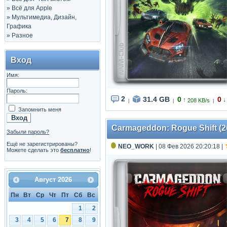
»
Всё для Apple
»
Мультимедиа, Дизайн,
Графика
»
Разное
Вход
Имя:
Пароль:
2
31.4 GB
0
0
↑
↓
208 KB/s
|
|
|
Запомнить меня
Carmageddon: Rogue Shift (20
Забыли пароль?
Ещё не зарегистрированы?
NEO_WORK
| 08 Фев 2026 20:20:18
|
Можете сделать это
бесплатно
!
Август
2026
Пн
Вт
Ср
Чт
Пт
Сб
Вс
1
2
3
4
5
6
7
8
9