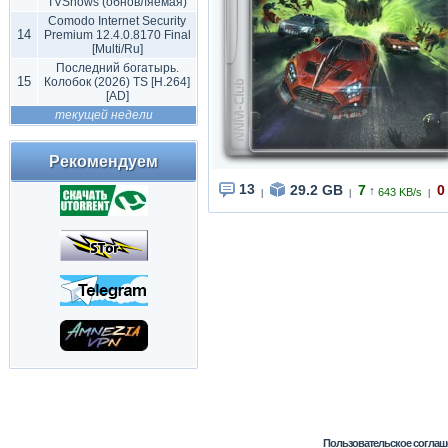
TVShows (обновляемая)
Comodo Internet Security
14
Premium 12.4.0.8170 Final
[Multi/Ru]
Последний богатырь.
15
Колобок (2026) TS [H.264]
[AD]
текущей недели
Рекомендуем
13
29.2 GB
7
0
↑
643 KB/s
|
|
|
Пользовательское соглаш