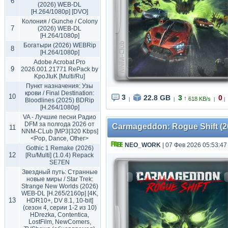
6
(2026) WEB-DL
[H.264/1080p] [DVO]
Колония / Gunche / Colony
7
(2026) WEB-DL
[H.264/1080p]
Богатыри (2026) WEBRip
8
[H.264/1080p]
Adobe Acrobat Pro
9
2026.001.21771 RePack by
KpoJIuK [Multi/Ru]
Пункт назначения: Узы
крови / Final Destination:
10
3
22.8 GB
3
0
↑
618 KB/s
Bloodlines (2025) BDRip
|
|
|
|
[H.264/1080p]
VA - Лучшие песни Радио
DFM за полгода 2026 от
Carmageddon: Rogue Shift (202
11
NNM-CLub [MP3|320 Kbps]
<Pop, Dance, Other>
NEO_WORK
| 07 Фев 2026 05:53:47
Gothic 1 Remake (2026)
12
[Ru/Multi] (1.0.4) Repack
SE7EN
Звездный путь: Странные
новые миры / Star Trek:
Strange New Worlds (2026)
WEB-DL [H.265/2160p] [4K,
13
HDR10+, DV 8.1, 10-bit]
(сезон 4, серии 1-2 из 10)
HDrezka, Contentica,
LostFilm, NewComers,