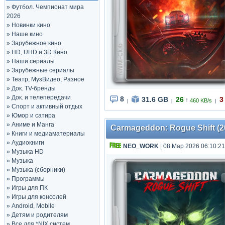
»
Футбол. Чемпионат мира
2026
»
Новинки кино
»
Наше кино
»
Зарубежное кино
»
HD, UHD и 3D Кино
»
Наши сериалы
»
Зарубежные сериалы
»
Театр, МузВидео, Разное
»
Док. TV-бренды
»
Док. и телепередачи
8
31.6 GB
26
3
↑
460 KB/s
|
|
|
»
Спорт и активный отдых
»
Юмор и сатира
»
Аниме и Манга
Carmageddon: Rogue Shift (202
»
Книги и медиаматериалы
»
Аудиокниги
NEO_WORK
| 08 Мар 2026 06:10:21
»
Музыка HD
»
Музыка
»
Музыка (сборники)
»
Программы
»
Игры для ПК
»
Игры для консолей
»
Android, Mobile
»
Детям и родителям
»
Все для *NIX систем