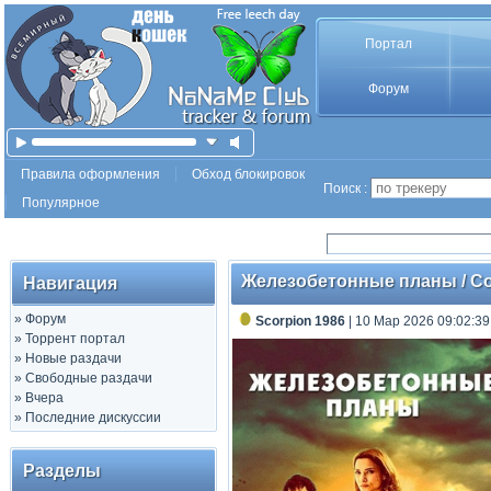
Портал
Форум
Правила оформления
Обход блокировок
Поиск :
Популярное
Железобетонные планы / Con
Навигация
»
Форум
Scorpion 1986
| 10 Мар 2026 09:02:39
»
Торрент портал
»
Новые раздачи
»
Свободные раздачи
»
Вчера
»
Последние дискуссии
Разделы