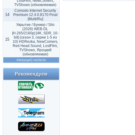
LostFilm, NewComers,
TVShows (обновляемая)
Comodo Internet Security
14
Premium 12.4.0.8170 Final
[Multi/Ru]
Укрытие / Бункер / Silo
(2026) WEB-DL
[H.265/2160p] [4K, SDR, 10-
bit] (сезон 3, серии 1-5 из
15
10) HDRezka, NewComers,
Red Head Sound, LostFilm,
TVShows, Яроцкий
(обновляемая)
текущей недели
Рекомендуем