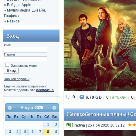
»
Всё для Apple
»
Мультимедиа, Дизайн,
Графика
»
Разное
Вход
Имя:
Пароль:
Запомнить меня
Забыли пароль?
Ещё не зарегистрированы?
Можете сделать это
бесплатно
!
0
6.78 GB
0
0
↑
5.73 KB/s
|
|
|
|
Август
2026
Железобетонные планы / Con
Пн
Вт
Ср
Чт
Пт
Сб
Вс
1
2
ra3wa
| 25 Ноя 2020 10:32:12
|
3
4
5
6
7
8
9