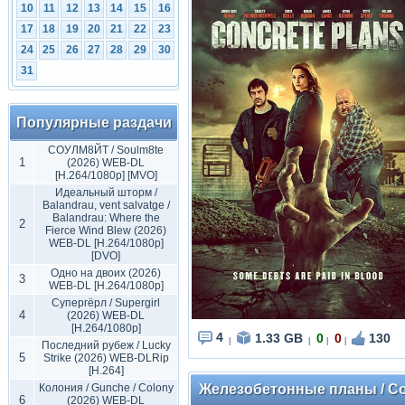
10
11
12
13
14
15
16
17
18
19
20
21
22
23
24
25
26
27
28
29
30
31
Популярные раздачи
СОУЛМ8ЙТ / Soulm8te
1
(2026) WEB-DL
[H.264/1080p] [MVO]
Идеальный шторм /
Balandrau, vent salvatge /
Balandrau: Where the
2
Fierce Wind Blew (2026)
WEB-DL [H.264/1080p]
[DVO]
Одно на двоих (2026)
3
WEB-DL [H.264/1080p]
Супергёрл / Supergirl
4
(2026) WEB-DL
[H.264/1080p]
4
1.33 GB
0
0
130
|
|
|
|
Последний рубеж / Lucky
5
Strike (2026) WEB-DLRip
[H.264]
Колония / Gunche / Colony
Железобетонные планы / Con
6
(2026) WEB-DL