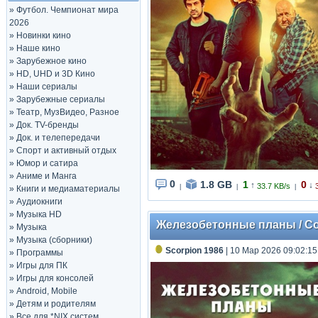
»
Футбол. Чемпионат мира
2026
»
Новинки кино
»
Наше кино
»
Зарубежное кино
»
HD, UHD и 3D Кино
»
Наши сериалы
»
Зарубежные сериалы
»
Театр, МузВидео, Разное
»
Док. TV-бренды
»
Док. и телепередачи
»
Спорт и активный отдых
»
Юмор и сатира
»
Аниме и Манга
0
1.8 GB
1
0
↑
↓
33.7 KB/s
|
|
|
»
Книги и медиаматериалы
»
Аудиокниги
»
Музыка HD
Железобетонные планы / Con
»
Музыка
»
Музыка (сборники)
Scorpion 1986
| 10 Мар 2026 09:02:15
»
Программы
»
Игры для ПК
»
Игры для консолей
»
Android, Mobile
»
Детям и родителям
»
Все для *NIX систем