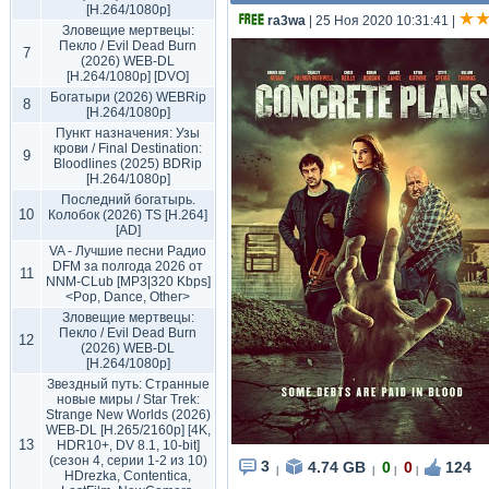
[H.264/1080p]
ra3wa
| 25 Ноя 2020 10:31:41
|
Зловещие мертвецы:
Пекло / Evil Dead Burn
7
(2026) WEB-DL
[H.264/1080p] [DVO]
Богатыри (2026) WEBRip
8
[H.264/1080p]
Пункт назначения: Узы
крови / Final Destination:
9
Bloodlines (2025) BDRip
[H.264/1080p]
Последний богатырь.
10
Колобок (2026) TS [H.264]
[AD]
VA - Лучшие песни Радио
DFM за полгода 2026 от
11
NNM-CLub [MP3|320 Kbps]
<Pop, Dance, Other>
Зловещие мертвецы:
Пекло / Evil Dead Burn
12
(2026) WEB-DL
[H.264/1080p]
Звездный путь: Странные
новые миры / Star Trek:
Strange New Worlds (2026)
WEB-DL [H.265/2160p] [4K,
13
HDR10+, DV 8.1, 10-bit]
(сезон 4, серии 1-2 из 10)
3
4.74 GB
0
0
124
|
|
|
|
HDrezka, Contentica,