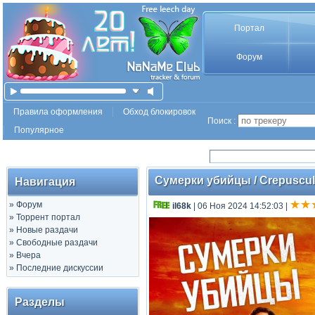
Портал
Форум
Правила оформления
Обход блокировок
Поиск :
Популярное
Сумерки убийцы / Crepuscule 
Навигация
»
Форум
il68k
| 06 Ноя 2024 14:52:03
|
»
Торрент портал
»
Новые раздачи
»
Свободные раздачи
»
Вчера
»
Последние дискуссии
Разделы