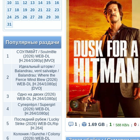
10
11
12
13
14
15
16
17
18
19
20
21
22
23
24
25
26
27
28
29
30
31
Популярные раздачи
СОУЛМ8ЙТ / Soulm8te
1
(2026) WEB-DL
[H.264/1080p] [MVO]
Идеальный шторм /
Balandrau, vent salvatge /
Balandrau: Where the
2
Fierce Wind Blew (2026)
WEB-DL [H.264/1080p]
[DVO]
Одно на двоих (2026)
3
WEB-DL [H.264/1080p]
Супергёрл / Supergirl
4
(2026) WEB-DL
[H.264/1080p]
Последний рубеж / Lucky
5
Strike (2026) WEB-DLRip
1
1.69 GB
1
0
↑
↓
588 KB/s
|
|
|
[H.264]
Колония / Gunche / Colony
6
(2026) WEB-DL