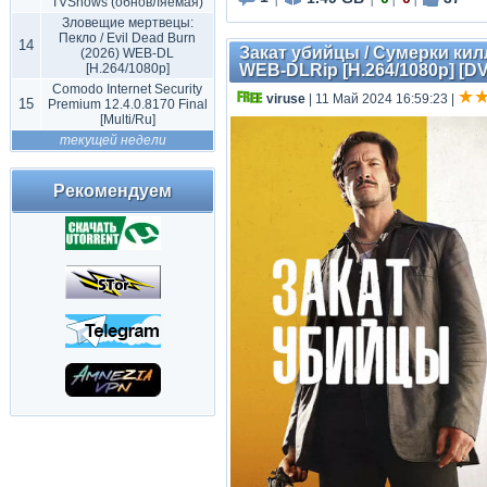
TVShows (обновляемая)
|
|
|
|
Зловещие мертвецы:
Пекло / Evil Dead Burn
14
Закат убийцы / Сумерки килле
(2026) WEB-DL
[H.264/1080p]
WEB-DLRip [H.264/1080p] [DV
Comodo Internet Security
viruse
| 11 Май 2024 16:59:23
|
15
Premium 12.4.0.8170 Final
[Multi/Ru]
текущей недели
Рекомендуем