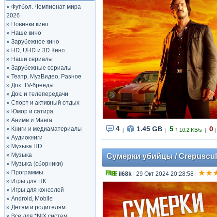
»
Футбол. Чемпионат мира
2026
»
Новинки кино
»
Наше кино
»
Зарубежное кино
»
HD, UHD и 3D Кино
»
Наши сериалы
»
Зарубежные сериалы
»
Театр, МузВидео, Разное
»
Док. TV-бренды
»
Док. и телепередачи
»
Спорт и активный отдых
»
Юмор и сатира
»
Аниме и Манга
4
1.45 GB
5
0
»
Книги и медиаматериалы
↑
10.2 KB/s
|
|
|
|
»
Аудиокниги
»
Музыка HD
»
Музыка
Сумерки убийцы / Crepuscule
»
Музыка (сборники)
»
Программы
il68k
| 29 Окт 2024 20:28:58
|
»
Игры для ПК
»
Игры для консолей
»
Android, Mobile
»
Детям и родителям
»
Все для *NIX систем