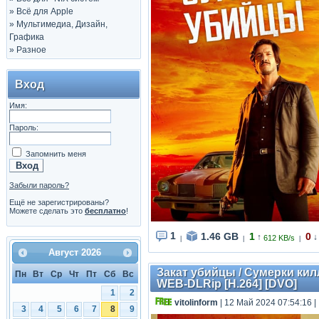
»
Всё для Apple
»
Мультимедиа, Дизайн,
Графика
»
Разное
Вход
Имя:
Пароль:
Запомнить меня
Забыли пароль?
Ещё не зарегистрированы?
Можете сделать это
бесплатно
!
1
1.46 GB
1
0
↑
↓
612 KB/s
|
|
|
Август
2026
Закат убийцы / Сумерки килле
Пн
Вт
Ср
Чт
Пт
Сб
Вс
WEB-DLRip [H.264] [DVO]
1
2
vitolinform
| 12 Май 2024 07:54:16
|
3
4
5
6
7
8
9