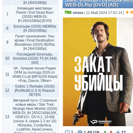
Закат убийцы / Сумерки килле
[H.264/1080p]
WEB-DLRip [DVO] [AD]
Зловещие мертвецы:
Пекло / Evil Dead Burn
viruse
| 11 Май 2024 17:01:14
|
7
(2026) WEB-DL
[H.264/1080p] [DVO]
Богатыри (2026) WEBRip
8
[H.264/1080p]
Пункт назначения: Узы
крови / Final Destination:
9
Bloodlines (2025) BDRip
[H.264/1080p]
Последний богатырь.
10
Колобок (2026) TS [H.264]
[AD]
VA - Лучшие песни Радио
DFM за полгода 2026 от
11
NNM-CLub [MP3|320 Kbps]
<Pop, Dance, Other>
Gothic 1 Remake (2026)
12
[Ru/Multi] (1.0.4) Repack
SE7EN
Звездный путь: Странные
новые миры / Star Trek:
Strange New Worlds (2026)
WEB-DL [H.265/2160p] [4K,
13
HDR10+, DV 8.1, 10-bit]
(сезон 4, серии 1-2 из 10)
HDrezka, Contentica,
LostFilm, NewComers,
1
1.49 GB
0
0
37