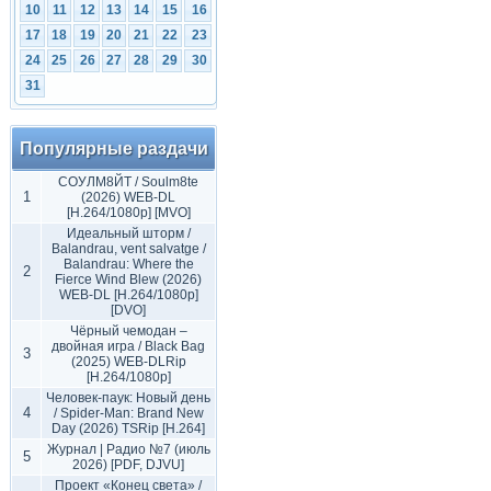
10
11
12
13
14
15
16
17
18
19
20
21
22
23
24
25
26
27
28
29
30
31
Популярные раздачи
СОУЛМ8ЙТ / Soulm8te
1
(2026) WEB-DL
[H.264/1080p] [MVO]
Идеальный шторм /
Balandrau, vent salvatge /
Balandrau: Where the
2
Fierce Wind Blew (2026)
WEB-DL [H.264/1080p]
[DVO]
Чёрный чемодан –
двойная игра / Black Bag
3
(2025) WEB-DLRip
[H.264/1080p]
Человек-паук: Новый день
4
/ Spider-Man: Brand New
Day (2026) TSRip [H.264]
Журнал | Радио №7 (июль
5
2026) [PDF, DJVU]
Проект «Конец света» /