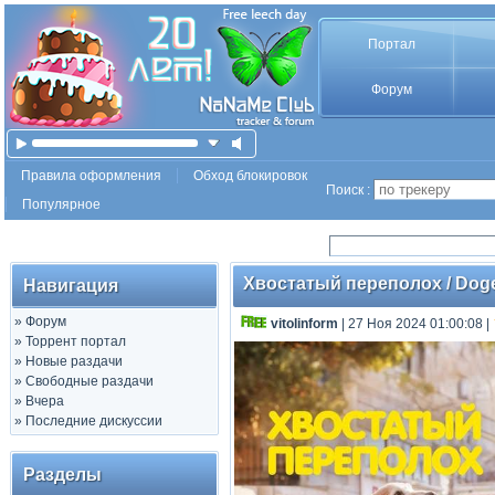
Портал
Форум
Правила оформления
Обход блокировок
Поиск :
Популярное
Хвостатый переполох / Dogeu
Навигация
»
Форум
vitolinform
| 27 Ноя 2024 01:00:08
|
»
Торрент портал
»
Новые раздачи
»
Свободные раздачи
»
Вчера
»
Последние дискуссии
Разделы