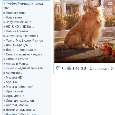
»
Футбол. Чемпионат мира
2026
»
Новинки кино
»
Наше кино
»
Зарубежное кино
»
HD, UHD и 3D Кино
»
Наши сериалы
»
Зарубежные сериалы
»
Театр, МузВидео, Разное
»
Док. TV-бренды
»
Док. и телепередачи
»
Спорт и активный отдых
»
Юмор и сатира
»
Аниме и Манга
1
1.46 GB
1
0
»
Книги и медиаматериалы
↑
11.5 KB/s
|
|
|
|
»
Аудиокниги
»
Музыка HD
»
Музыка
»
Музыка (сборники)
»
Программы
»
Игры для ПК
»
Игры для консолей
»
Android, Mobile
»
Детям и родителям
»
Все для *NIX систем