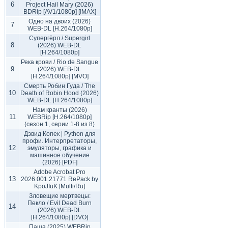
6
Project Hail Mary (2026)
BDRip [AV1/1080p] [IMAX]
Одно на двоих (2026)
7
WEB-DL [H.264/1080p]
Супергёрл / Supergirl
8
(2026) WEB-DL
[H.264/1080p]
Река крови / Rio de Sangue
9
(2026) WEB-DL
[H.264/1080p] [MVO]
Смерть Робин Гуда / The
10
Death of Robin Hood (2026)
WEB-DL [H.264/1080p]
Нам кранты (2026)
11
WEBRip [H.264/1080p]
(сезон 1, серии 1-8 из 8)
Дэвид Копек | Python для
профи. Интерпретаторы,
12
эмуляторы, графика и
машинное обучение
(2026) [PDF]
Adobe Acrobat Pro
13
2026.001.21771 RePack by
KpoJIuK [Multi/Ru]
Зловещие мертвецы:
Пекло / Evil Dead Burn
14
(2026) WEB-DL
[H.264/1080p] [DVO]
Паша (2025) WEBRip