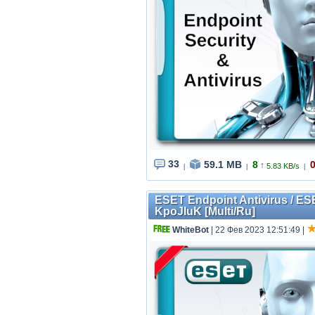
33
59.1 MB
8
↑
5.83 KB/s
|
|
|
ESET Endpoint Antivirus / ES
KpoJIuK [Multi/Ru]
WhiteBot
| 22 Фев 2023 12:51:49
|