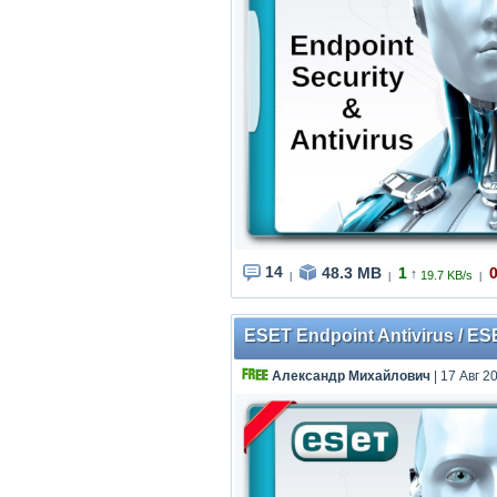
14
48.3 MB
1
↑
19.7 KB/s
|
|
|
ESET Endpoint Antivirus / ES
Александр Михайлович
| 17 Авг 2