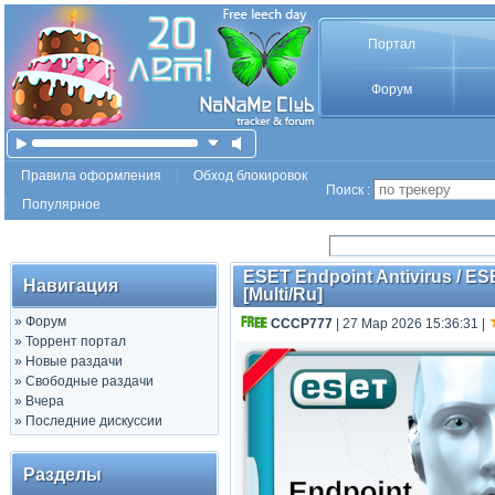
Портал
Форум
Правила оформления
Обход блокировок
Поиск :
Популярное
ESET Endpoint Antivirus / ES
Навигация
[Multi/Ru]
»
Форум
СССР777
| 27 Мар 2026 15:36:31
|
»
Торрент портал
»
Новые раздачи
»
Свободные раздачи
»
Вчера
»
Последние дискуссии
Разделы