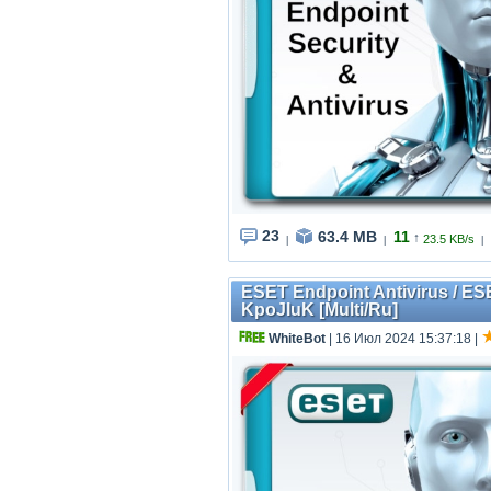
23
63.4 MB
11
↑
23.5 KB/s
|
|
|
ESET Endpoint Antivirus / ESE
KpoJIuK [Multi/Ru]
WhiteBot
| 16 Июл 2024 15:37:18
|