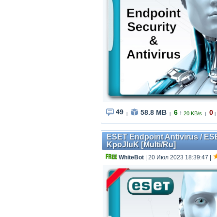
49
58.8 MB
6
0
↑
20 KB/s
|
|
|
|
ESET Endpoint Antivirus / ES
KpoJIuK [Multi/Ru]
WhiteBot
| 20 Июл 2023 18:39:47
|