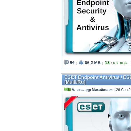
64
66.2 MB
13
↑
6.05 KB/s
|
|
|
ESET Endpoint Antivirus / ES
[Multi/Ru]
Александр Михайлович
| 26 Сен 2