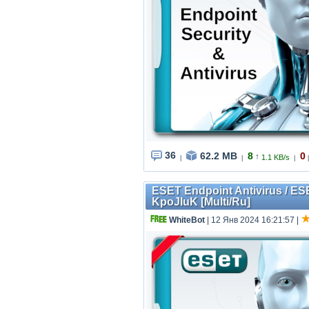
36
62.2 MB
8
0
↑
1.1 KB/s
|
|
|
|
ESET Endpoint Antivirus / ESE
KpoJIuK [Multi/Ru]
WhiteBot
| 12 Янв 2024 16:21:57
|