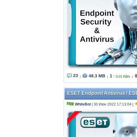
23
48.3 MB
1
↑
0.01 KB/s
|
|
|
ESET Endpoint Antivirus / ES
WhiteBot
| 30 Июн 2022 17:13:04
|