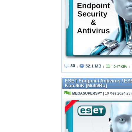
30
52.1 MB
11
↑
0.47 KB/s
|
|
|
ESET Endpoint Antivirus / ESE
KpoJIuK [Multi/Ru]
MEGASUPERSPY
| 10 Фев 2024 23: