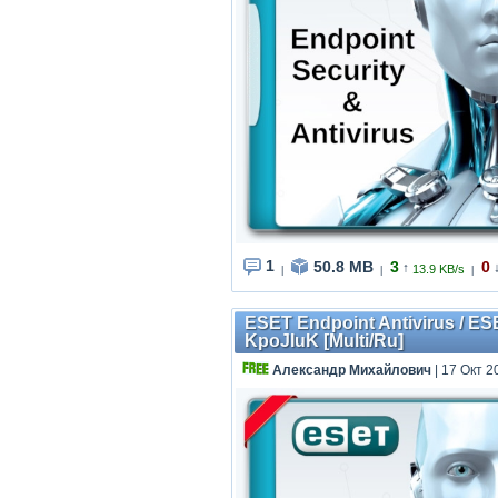
1
50.8 MB
3
0
↑
13.9 KB/s
|
|
|
ESET Endpoint Antivirus / ESE
KpoJIuK [Multi/Ru]
Александр Михайлович
| 17 Окт 2