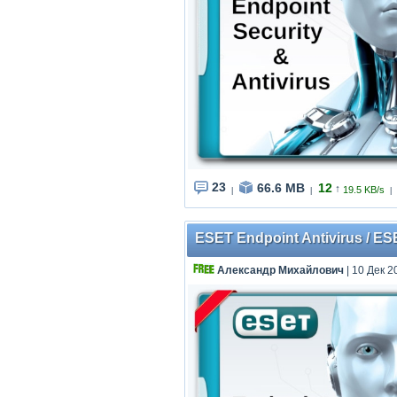
23
66.6 MB
12
↑
19.5 KB/s
|
|
|
ESET Endpoint Antivirus / ES
Александр Михайлович
| 10 Дек 2