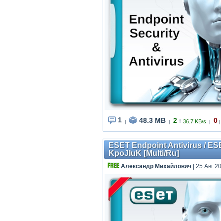
1
48.3 MB
2
0
↑
36.7 KB/s
|
|
|
|
ESET Endpoint Antivirus / ESE
KpoJIuK [Multi/Ru]
Александр Михайлович
| 25 Авг 2