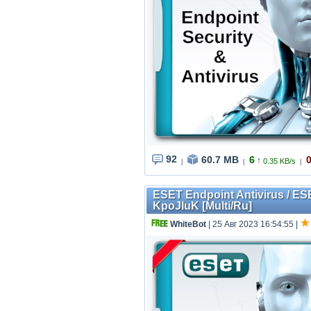
92
60.7 MB
6
↑
0.35 KB/s
|
|
|
ESET Endpoint Antivirus / ES
KpoJIuK [Multi/Ru]
WhiteBot
| 25 Авг 2023 16:54:55
|