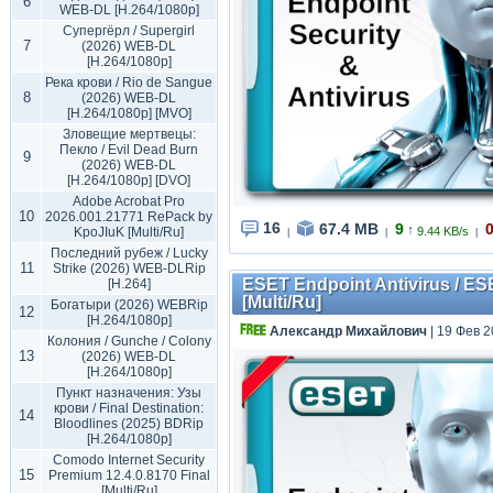
6
WEB-DL [H.264/1080p]
Супергёрл / Supergirl
7
(2026) WEB-DL
[H.264/1080p]
Река крови / Rio de Sangue
8
(2026) WEB-DL
[H.264/1080p] [MVO]
Зловещие мертвецы:
Пекло / Evil Dead Burn
9
(2026) WEB-DL
[H.264/1080p] [DVO]
Adobe Acrobat Pro
10
2026.001.21771 RePack by
16
67.4 MB
9
↑
KpoJIuK [Multi/Ru]
9.44 KB/s
|
|
|
Последний рубеж / Lucky
11
Strike (2026) WEB-DLRip
ESET Endpoint Antivirus / ES
[H.264]
[Multi/Ru]
Богатыри (2026) WEBRip
12
[H.264/1080p]
Александр Михайлович
| 19 Фев 2
Колония / Gunche / Colony
13
(2026) WEB-DL
[H.264/1080p]
Пункт назначения: Узы
крови / Final Destination:
14
Bloodlines (2025) BDRip
[H.264/1080p]
Comodo Internet Security
15
Premium 12.4.0.8170 Final
[Multi/Ru]