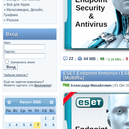
»
Всё для Apple
»
Мультимедиа, Дизайн,
Графика
»
Разное
Вход
Имя:
Пароль:
22
44 MB
46
0
↑
0.18 KB/s
|
|
|
Запомнить меня
ESET Endpoint Antivirus / ES
Забыли пароль?
[Multi/Ru]
Ещё не зарегистрированы?
Можете сделать это
бесплатно
!
Александр Михайлович
| 01 Окт 2
Август
2026
Пн
Вт
Ср
Чт
Пт
Сб
Вс
1
2
3
4
5
6
7
8
9