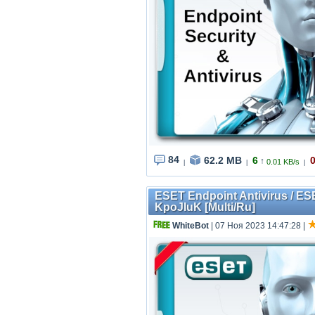
84
62.2 MB
6
↑
0.01 KB/s
|
|
|
ESET Endpoint Antivirus / ES
KpoJIuK [Multi/Ru]
WhiteBot
| 07 Ноя 2023 14:47:28
|