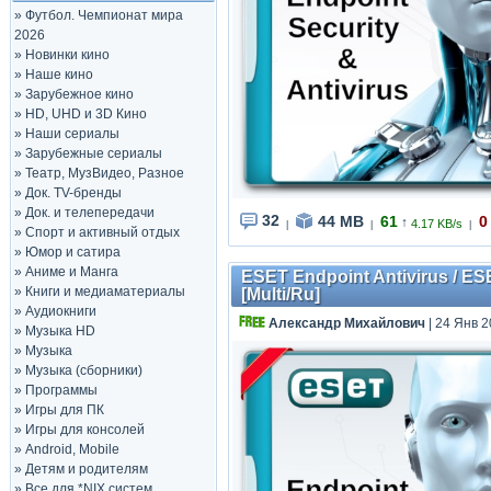
»
Футбол. Чемпионат мира
2026
»
Новинки кино
»
Наше кино
»
Зарубежное кино
»
HD, UHD и 3D Кино
»
Наши сериалы
»
Зарубежные сериалы
»
Театр, МузВидео, Разное
»
Док. TV-бренды
»
Док. и телепередачи
32
44 MB
61
0
↑
4.17 KB/s
|
|
|
»
Спорт и активный отдых
»
Юмор и сатира
»
Аниме и Манга
ESET Endpoint Antivirus / ES
»
Книги и медиаматериалы
[Multi/Ru]
»
Аудиокниги
Александр Михайлович
| 24 Янв 2
»
Музыка HD
»
Музыка
»
Музыка (сборники)
»
Программы
»
Игры для ПК
»
Игры для консолей
»
Android, Mobile
»
Детям и родителям
»
Все для *NIX систем