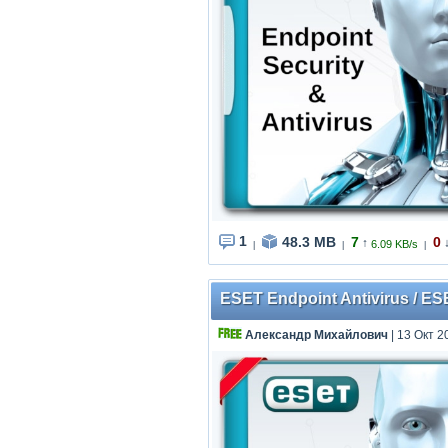
1
48.3 MB
7
0
↑
6.09 KB/s
|
|
|
ESET Endpoint Antivirus / ES
Александр Михайлович
| 13 Окт 2