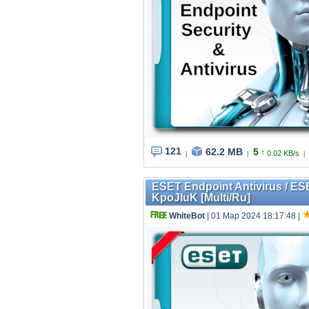
121
62.2 MB
5
↑
0.02 KB/s
|
|
|
ESET Endpoint Antivirus / ESE
KpoJIuK [Multi/Ru]
WhiteBot
| 01 Мар 2024 18:17:48
|