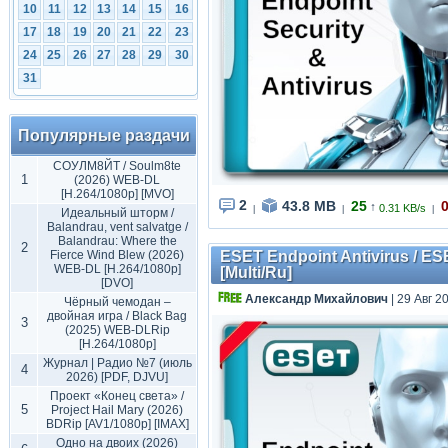
10
11
12
13
14
15
16
17
18
19
20
21
22
23
24
25
26
27
28
29
30
31
Популярные раздачи
СОУЛМ8ЙТ / Soulm8te
1
(2026) WEB-DL
[H.264/1080p] [MVO]
2
43.8 MB
25
↑
0.31 KB/s
|
|
|
Идеальный шторм /
Balandrau, vent salvatge /
Balandrau: Where the
2
Fierce Wind Blew (2026)
ESET Endpoint Antivirus / ES
WEB-DL [H.264/1080p]
[Multi/Ru]
[DVO]
Александр Михайлович
| 29 Авг 2
Чёрный чемодан –
двойная игра / Black Bag
3
(2025) WEB-DLRip
[H.264/1080p]
Журнал | Радио №7 (июль
4
2026) [PDF, DJVU]
Проект «Конец света» /
5
Project Hail Mary (2026)
BDRip [AV1/1080p] [IMAX]
Одно на двоих (2026)