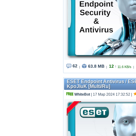
62
63.8 MB
12
↑
11.6 KB/s
|
|
|
ESET Endpoint Antivirus / ESE
KpoJIuK [Multi/Ru]
WhiteBot
| 17 Мар 2024 17:32:52
|