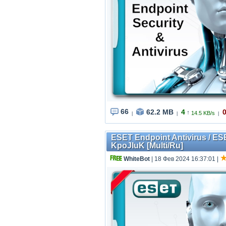
66
62.2 MB
4
↑
14.5 KB/s
|
|
|
ESET Endpoint Antivirus / ESE
KpoJIuK [Multi/Ru]
WhiteBot
| 18 Фев 2024 16:37:01
|