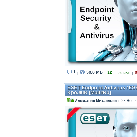
1
50.8 MB
12
↑
12.9 KB/s
|
|
|
ESET Endpoint Antivirus / ESE
KpoJIuK [Multi/Ru]
Александр Михайлович
| 28 Ноя 2