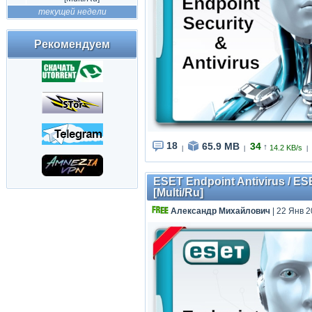
текущей недели
Рекомендуем
18
65.9 MB
34
↑
14.2 KB/s
|
|
|
ESET Endpoint Antivirus / ES
[Multi/Ru]
Александр Михайлович
| 22 Янв 2