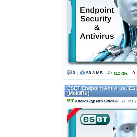
3
50.8 MB
4
0
↑
12.2 KB/s
|
|
|
|
ESET Endpoint Antivirus / ES
[Multi/Ru]
Александр Михайлович
| 24 Ноя 2