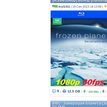
[H.264/1080p] BDRip [handma
kryl1411
| 19 Сен 2013 18:13:08
|
9
12.5 GB
0
0
↑
↓
204 KB/s
|
|
|
BBC: Замерзшая планета (За