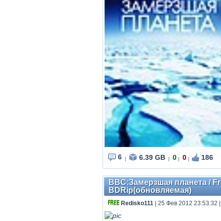
6
6.39 GB
0
0
186
|
|
|
|
BBC:Замерзшая планета / Froz
BDRip(обновляемая)
Redisko111
| 25 Фев 2012 23:53:32