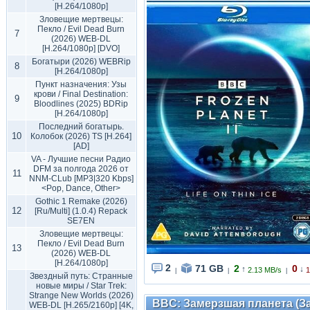
[H.264/1080p]
Зловещие мертвецы:
Пекло / Evil Dead Burn
7
(2026) WEB-DL
[H.264/1080p] [DVO]
Богатыри (2026) WEBRip
8
[H.264/1080p]
Пункт назначения: Узы
крови / Final Destination:
9
Bloodlines (2025) BDRip
[H.264/1080p]
Последний богатырь.
10
Колобок (2026) TS [H.264]
[AD]
VA - Лучшие песни Радио
DFM за полгода 2026 от
11
NNM-CLub [MP3|320 Kbps]
<Pop, Dance, Other>
Gothic 1 Remake (2026)
12
[Ru/Multi] (1.0.4) Repack
SE7EN
Зловещие мертвецы:
Пекло / Evil Dead Burn
13
(2026) WEB-DL
[H.264/1080p]
2
71 GB
2
0
↑
↓
2.13 MB/s
1
|
|
|
Звездный путь: Странные
новые миры / Star Trek:
Strange New Worlds (2026)
BBC: Замерзшая планета (Зас
WEB-DL [H.265/2160p] [4K,