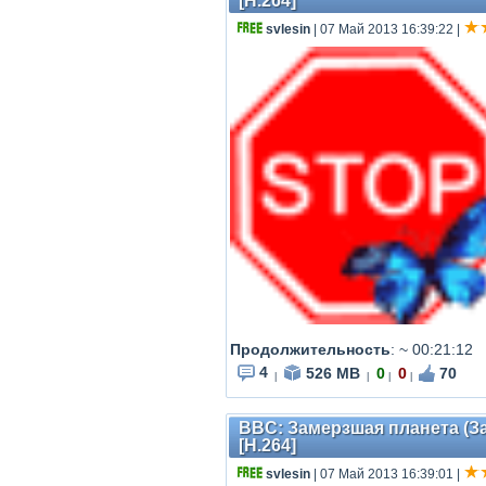
[H.264]
svlesin
| 07 Май 2013 16:39:22
|
Продолжительность
:
~ 00:21:12
4
526 MB
0
0
70
|
|
|
|
BBC: Замерзшая планета (За
[H.264]
svlesin
| 07 Май 2013 16:39:01
|