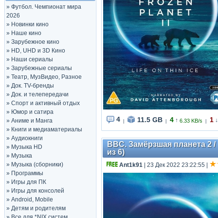
»
Футбол. Чемпионат мира
2026
»
Новинки кино
»
Наше кино
»
Зарубежное кино
»
HD, UHD и 3D Кино
»
Наши сериалы
»
Зарубежные сериалы
»
Театр, МузВидео, Разное
»
Док. TV-бренды
»
Док. и телепередачи
»
Спорт и активный отдых
»
Юмор и сатира
4
11.5 GB
4
1
↑
↓
»
Аниме и Манга
6.33 KB/s
|
|
|
»
Книги и медиаматериалы
»
Аудиокниги
BBC. Замёрзшая планета 2 / F
»
Музыка HD
из 6)
»
Музыка
»
Музыка (сборники)
Ant1k91
| 23 Дек 2022 23:22:55
|
»
Программы
»
Игры для ПК
»
Игры для консолей
»
Android, Mobile
»
Детям и родителям
»
Все для *NIX систем