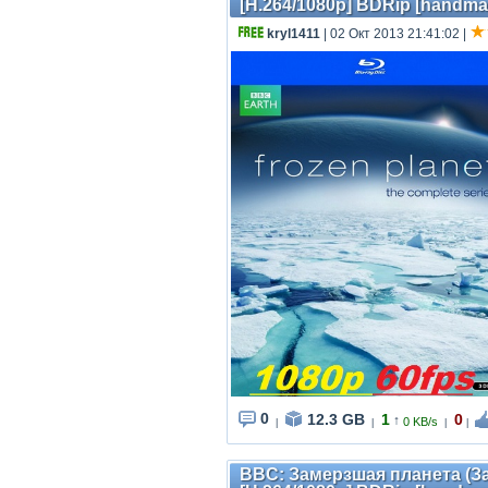
[H.264/1080p] BDRip [handma
kryl1411
| 02 Окт 2013 21:41:02
|
0
12.3 GB
1
0
↑
0 KB/s
|
|
|
|
BBC: Замерзшая планета (Зас