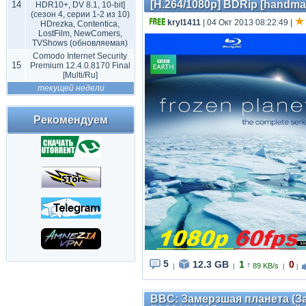
[H.264/1080p] BDRip [handma
14
HDR10+, DV 8.1, 10-bit]
(сезон 4, серии 1-2 из 10)
kryl1411
| 04 Окт 2013 08:22:49
|
HDrezka, Contentica,
LostFilm, NewComers,
TVShows (обновляемая)
Comodo Internet Security
15
Premium 12.4.0.8170 Final
[Multi/Ru]
текущей недели
Рекомендуем
5
12.3 GB
1
0
↑
89 KB/s
|
|
|
|
BBC: Замерзшая планета (Зас