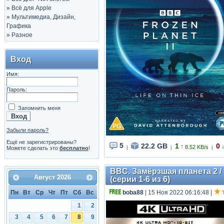
»
Всё для Apple
»
Мультимедиа, Дизайн,
Графика
»
Разное
Вход
Имя:
Пароль:
Запомнить меня
Забыли пароль?
Ещё не зарегистрированы?
5
22.2 GB
1
0
↑
8.52 KB/s
Можете сделать это
бесплатно
!
|
|
|
BBC. Замёрзшая планета 2 / Fr
Август
2026
(серии 1-6 из 6)
Пн
Вт
Ср
Чт
Пт
Сб
Вс
boba88
| 15 Ноя 2022 06:16:48
|
1
2
3
4
5
6
7
8
9