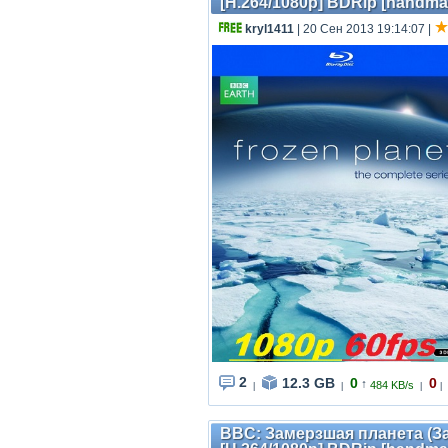
[H.264/1080p] BDRip [handma
kryl1411
| 20 Сен 2013 19:14:07
|
2
12.3 GB
0
0
↑
484 KB/s
|
|
|
|
BBC: Замерзшая планета (Зас