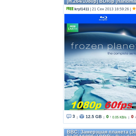
[H.264/1080p] BDRip [handma
kryl1411
| 21 Сен 2013 18:59:26
|
3
12.5 GB
0
0
↑
0.05 KB/s
|
|
|
BBC: Замерзшая планета (Зас