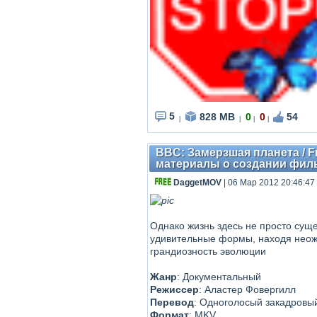
5
828 MB
0
0
54
|
|
|
|
BBC: Замерзшая планета / F
материалы о создании фильм
DaggetMOV
| 06 Мар 2012 20:46:47
Однако жизнь здесь не просто суще
удивительные формы, находя неож
грандиозность эволюции
Жанр
: Документальный
Режиссер
: Аластер Фовергилл
Перевод
: Одноголосый закадровы
Формат
: MKV