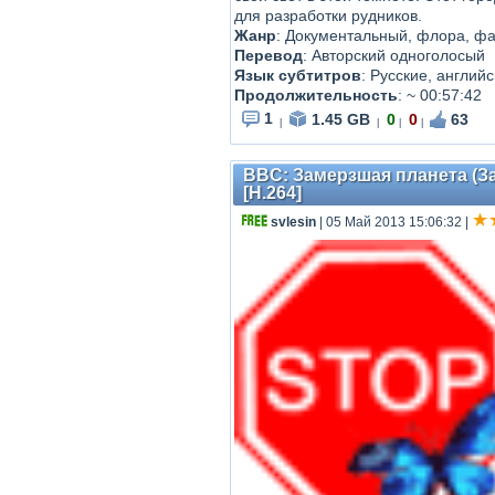
для разработки рудников.
Жанр
:
Документальный, флора, ф
Перевод
:
Авторский одноголосый
Язык субтитров
: Русские, англий
Продолжительность
:
~ 00:57:42
1
1.45 GB
0
0
63
|
|
|
|
BBC: Замерзшая планета (За
[H.264]
svlesin
| 05 Май 2013 15:06:32
|