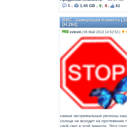
1
1.45 GB
0
0
61
|
|
|
|
BBC: Замерзшая планета (За
[H.264]
svlesin
| 06 Май 2013 14:52:53
|
самые экстремальные регионы наш
солнце не всходит на протяжении т
свой свет в этой темноте. Этот го