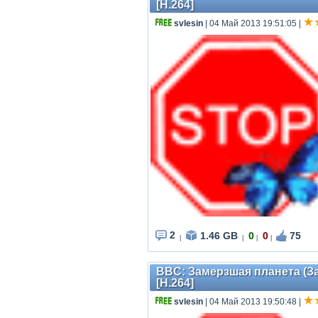
[H.264]
svlesin
| 04 Май 2013 19:51:05
|
2
1.46 GB
0
0
75
|
|
|
|
BBC: Замерзшая планета (За
[H.264]
svlesin
| 04 Май 2013 19:50:48
|