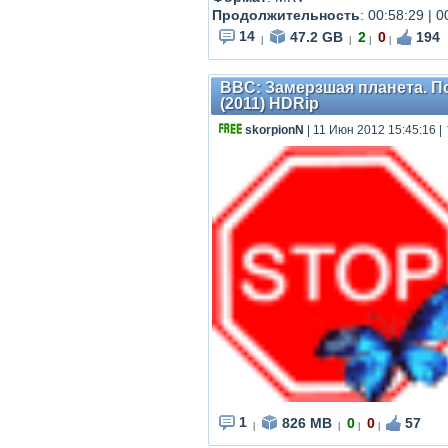
Продолжительность
: 00:58:29 | 0
14
47.2 GB
2
0
194
|
|
|
|
BBC: Замерзшая планета. Посл
(2011) HDRip
skorpionN
| 11 Июн 2012 15:45:16
|
1
826 MB
0
0
57
|
|
|
|