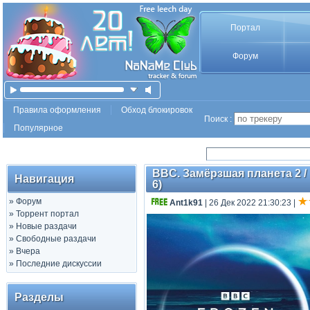
Портал
Форум
Правила оформления
Обход блокировок
Поиск :
Популярное
BBC. Замёрзшая планета 2 / F
Навигация
6)
»
Форум
Ant1k91
| 26 Дек 2022 21:30:23
|
»
Торрент портал
»
Новые раздачи
»
Свободные раздачи
»
Вчера
»
Последние дискуссии
Разделы