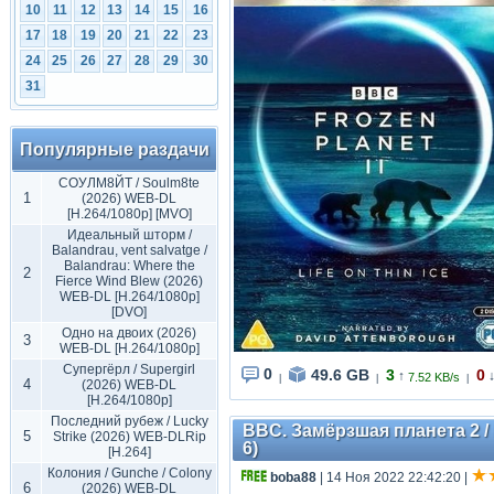
10
11
12
13
14
15
16
17
18
19
20
21
22
23
24
25
26
27
28
29
30
31
Популярные раздачи
СОУЛМ8ЙТ / Soulm8te
1
(2026) WEB-DL
[H.264/1080p] [MVO]
Идеальный шторм /
Balandrau, vent salvatge /
Balandrau: Where the
2
Fierce Wind Blew (2026)
WEB-DL [H.264/1080p]
[DVO]
Одно на двоих (2026)
3
WEB-DL [H.264/1080p]
Супергёрл / Supergirl
0
49.6 GB
3
0
↑
7.52 KB/s
|
|
|
4
(2026) WEB-DL
[H.264/1080p]
Последний рубеж / Lucky
BBC. Замёрзшая планета 2 / F
5
Strike (2026) WEB-DLRip
6)
[H.264]
Колония / Gunche / Colony
boba88
| 14 Ноя 2022 22:42:20
|
6
(2026) WEB-DL