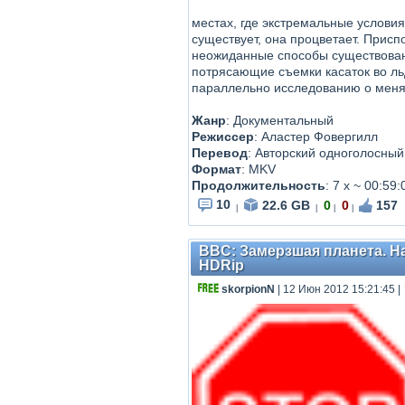
местах, где экстремальные услови
существует, она процветает. Прис
неожиданные способы существовани
потрясающие съемки касаток во льд
параллельно исследованию о меня
Жанр
: Документальный
Режиссер
: Аластер Фовергилл
Перевод
: Авторский одноголосный
Формат
: MKV
Продолжительность
: 7 х ~ 00:59
10
22.6 GB
0
0
157
|
|
|
|
BBC: Замерзшая планета. На т
HDRip
skorpionN
| 12 Июн 2012 15:21:45
|