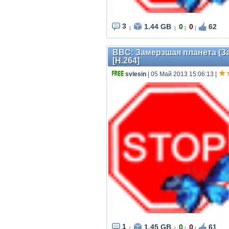
3
1.44 GB
0
0
62
|
|
|
|
BBC: Замерзшая планета (За
[H.264]
svlesin
| 05 Май 2013 15:06:13
|
1
1.45 GB
0
0
61
|
|
|
|