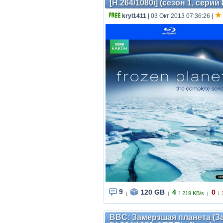
[H.264/1080i] (сезон 1, серий 
kryl1411
| 03 Окт 2013 07:36:26
|
9
120 GB
4
0
↑
↓
219 KB/s
|
|
|
BBC: Замерзшая планета (Зас