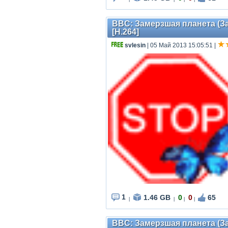
BBC: Замерзшая планета (За
[H.264]
svlesin
| 05 Май 2013 15:05:51
|
1
1.46 GB
0
0
65
|
|
|
|
BBC: Замерзшая планета (За