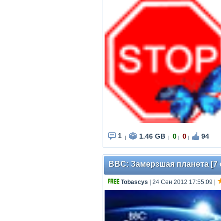
1
1.46 GB
0
0
94
|
|
|
|
BBC: Замерзшая планета [7 се
Tobascys
| 24 Сен 2012 17:55:09
|