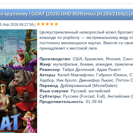
-крупному / GOAT (2026) UHD BDRemux [H.265/2160p] [4K,
25 Апр 2026 08:27:56
|
Целеустремленный низкорослый козел бросает
команде по рорболу — экстремальному виду сп
постоянно меняющихся кортах. Вместе со свои
принадлежит к жестокой лиге.
Производство
: США, Бразилия, Япония, Сингап
Жанр
: мультфильм, боевик, комедия, приключ
Режиссер
: Тайри Диллихей, Адам Розетт
Актеры
: Калеб Маклафлин, Гэбриэл Юнион, С
Харбор, Ник Кролл, Дженифер Льюис, Пэттон 
Перевод
: Дублированный (MovieDalen)
Язык озвучки
: Русский, английский
Субтитры
: Русские (Forced, Full), Английские 
Продолжительность
: 01:39:44