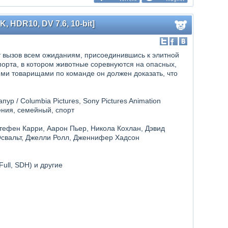
 HDR10, DV 7.6, 10-bit]
 вызов всем ожиданиям, присоединившись к элитной
орта, в котором животные соревнуются на опасных,
ми товарищами по команде он должен доказать, что
ур / Columbia Pictures, Sony Pictures Animation
ения, семейный, спорт
тефен Карри, Аарон Пьер, Никола Кохлан, Дэвид
Освальт, Джелли Ролл, Дженнифер Хадсон
(Full, SDH) и другие