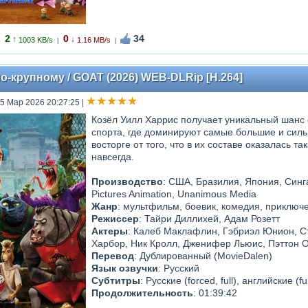
2
0
34
↑
↓
1003 KB/s
1.16 MB/s
|
|
о-крупному / GOAT (2026) WEB-DLRip [H.264]
25 Мар 2026 20:27:25
|
Козёл Уилл Харрис получает уникальный шанс 
спорта, где доминируют самые большие и силь
восторге от того, что в их составе оказалась т
навсегда.
Производство
: США, Бразилия, Япония, Синга
Pictures Animation, Unanimous Media
Жанр
: мультфильм, боевик, комедия, приключ
Режиссер
: Тайри Диллихей, Адам Розетт
Актеры
: Калеб Маклафлин, Гэбриэл Юнион, С
Харбор, Ник Кролл, Дженифер Льюис, Пэттон О
Перевод
: Дублированный (MovieDalen)
Язык озвучки
: Русский
Субтитры
: Русские (forced, full), английские (fu
Продолжительность
: 01:39:42