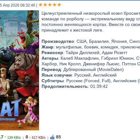
25 Апр 2026 08:32:40
|
Целеустремленный низкорослый козел бросает
команде по рорболу — экстремальному виду сп
постоянно меняющихся кортах. Вместе со свои
принадлежит к жестокой лиге.
Производство
: США, Бразилия, Япония, Сингап
Жанр
: мультфильм, боевик, комедия, приключ
Режиссер
: Тайри Диллихей, Адам Розетт
Актеры
: Калеб Маклафлин, Гэбриэл Юнион, С
Харбор, Ник Кролл, Дженифер Льюис, Пэттон 
Перевод
: Дублированный (MovieDalen)
Язык озвучки
: Русский, Английский
Субтитры
: Русские (Forced, Full), Английские (
Продолжительность
: 01:39:42
17
0
85
↑
↓
139 KB/s
617 KB/s
|
|