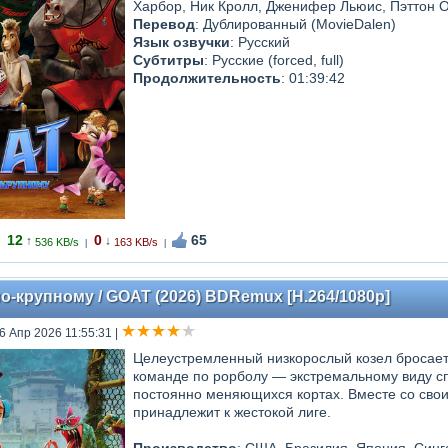
Харбор, Ник Кролл, Дженифер Льюис, Пэттон 
Перевод
: Дублированный (MovieDalen)
Язык озвучки
: Русский
Субтитры
: Русские (forced, full)
Продолжительность
: 01:39:42
12
0
65
↑
↓
536 KB/s
163 KB/s
|
|
о-крупному / GOAT (2026) BDRemux [H.264/1080p]
26 Апр 2026 11:55:31
|
Целеустремленный низкорослый козел бросает
команде по рорболу — экстремальному виду сп
постоянно меняющихся кортах. Вместе со свои
принадлежит к жестокой лиге.