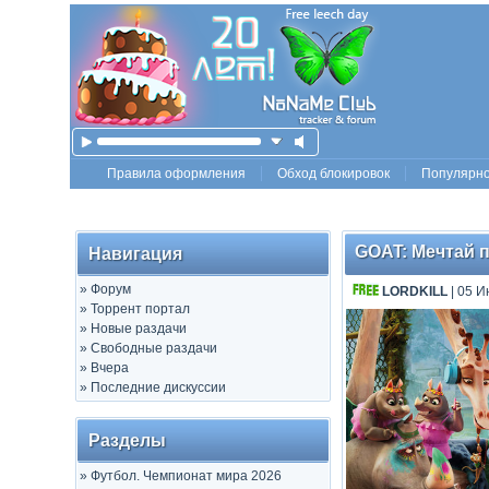
Правила оформления
Обход блокировок
Популярн
GOAT: Мечтай п
Навигация
»
Форум
LORDKILL
| 05 И
»
Торрент портал
»
Новые раздачи
»
Свободные раздачи
»
Вчера
»
Последние дискуссии
Разделы
»
Футбол. Чемпионат мира 2026