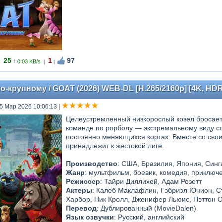
25
1
97
↑
0.03 KB/s
|
|
-крупному / GOAT (2026) WEB-DL [H.265/2160p] [4K, HDR10+
25 Мар 2026 10:06:13
|
Целеустремленный низкорослый козел бросает
команде по рорболу — экстремальному виду сп
постоянно меняющихся кортах. Вместе со свои
принадлежит к жестокой лиге.
Производство
: США, Бразилия, Япония, Сингап
Жанр
: мультфильм, боевик, комедия, приключ
Режиссер
: Тайри Диллихей, Адам Розетт
Актеры
: Калеб Маклафлин, Гэбриэл Юнион, С
Харбор, Ник Кролл, Дженифер Льюис, Пэттон 
Перевод
: Дублированный (MovieDalen)
Язык озвучки
: Русский, английский