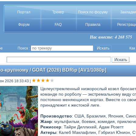
Портал
Трекер
Поиск по форуму
Закладки
Форум
FAQ
Правила
Регистрац
Нас вместе: 4 268 575
ое
Поиск :
Как
о-крупному / GOAT (2026) BDRip [AV1/1080p]
юн 2026 18:33:43
|
Целеустремленный низкорослый козел бросает
команде по рорболу — экстремальному виду сп
постоянно меняющихся кортах. Вместе со свои
принадлежит к жестокой лиге.
Производство
: США, Бразилия, Япония, Сингап
Жанр
: мультфильм, боевик, комедия, приключ
Режиссер
: Тайри Диллихей, Адам Розетт
Актеры
: Калеб Маклафлин, Гэбриэл Юнион, С