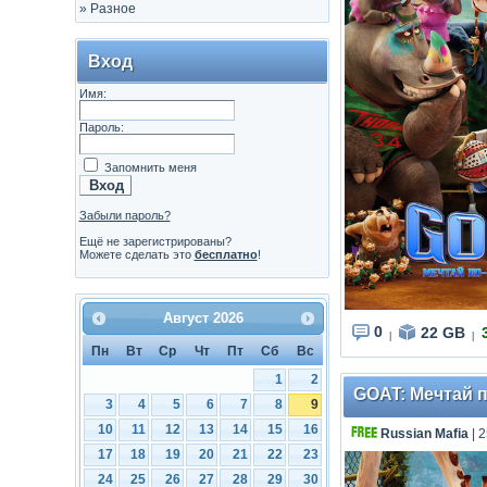
»
Разное
Вход
Имя:
Пароль:
Запомнить меня
Забыли пароль?
Ещё не зарегистрированы?
Можете сделать это
бесплатно
!
Август
2026
0
22 GB
|
|
Пн
Вт
Ср
Чт
Пт
Сб
Вс
1
2
GOAT: Мечтай п
3
4
5
6
7
8
9
10
11
12
13
14
15
16
Russian Mafia
| 
17
18
19
20
21
22
23
24
25
26
27
28
29
30