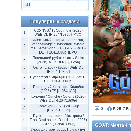
31
Популярные раздачи
СОУЛМ8ЙТ / Soulm8te (2026)
1
WEB-DL [H.264/1080p] [MVO]
Идеальный шторм / Balandrau,
vent salvatge / Balandrau: Where
2
the Fierce Wind Blew (2026) WEB-
DL [H.264/1080p] [DVO]
Последний рубеж / Lucky Strike
3
(2026) WEB-DLRip [H.264]
Одно на двоих (2026) WEB-DL
4
[H.264/1080p]
Супергёрл / Supergirl (2026) WEB-
5
DL [H.264/1080p]
Последний богатырь. Колобок
6
(2026) TS [H.264] [AD]
Колония / Gunche / Colony (2026)
7
WEB-DL [H.264/1080p]
Богатыри (2026) WEBRip
8
0
5.25 GB
[H.264/1080p]
|
|
Пункт назначения: Узы крови /
9
Final Destination: Bloodlines (2025)
BDRip [H.264/1080p]
GOAT: Мечтай п
Зловещие мертвецы: Пекло / Evil