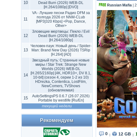
10
Dead Burn (2026) WEB-DL
Russian Mafia
| 
[H.264/1080p] [DVO]
VA - Лучшие песни Радио DFM за
полгода 2026 от NNM-CLub
11
[MP3|320 Kbps] <Pop, Dance,
Other>
Зловещие мертвецы: Пекло / Evil
12
Dead Burn (2026) WEB-DL
[H.264/1080p]
Человек-паук: Новый день / Spider-
13
Man: Brand New Day (2026) TSRip
[H.264] [AD]
Звездный путь: Странные новые
миры / Star Trek: Strange New
Worlds (2026) WEB-DL
[H.265/2160p] [4K, HDR10+, DV 8.1,
14
10-bit] (сезон 4, серии 1-2 из 10)
HDrezka, Contentica, LostFilm,
NewComers, TVShows
(обновляемая)
AutoSettingsPS 0.6.7 (26.07.2026)
15
Portable by westlife [Ru/En]
текущей недели
Рекомендуем
0
12 GB
|
|