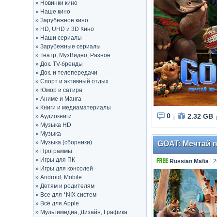
»
Новинки кино
»
Наше кино
»
Зарубежное кино
»
HD, UHD и 3D Кино
»
Наши сериалы
»
Зарубежные сериалы
»
Театр, МузВидео, Разное
»
Док. TV-бренды
»
Док. и телепередачи
»
Спорт и активный отдых
»
Юмор и сатира
»
Аниме и Манга
»
Книги и медиаматериалы
0
2.32 GB
»
Аудиокниги
|
|
»
Музыка HD
»
Музыка
»
Музыка (сборники)
GOAT: Мечтай п
»
Программы
»
Игры для ПК
Russian Mafia
| 
»
Игры для консолей
»
Android, Mobile
»
Детям и родителям
»
Все для *NIX систем
»
Всё для Apple
»
Мультимедиа, Дизайн, Графика