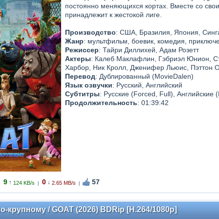
постоянно меняющихся кортах. Вместе со свои
принадлежит к жестокой лиге.
Производство
: США, Бразилия, Япония, Сингап
Жанр
: мультфильм, боевик, комедия, приключ
Режиссер
: Тайри Диллихей, Адам Розетт
Актеры
: Калеб Маклафлин, Гэбриэл Юнион, С
Харбор, Ник Кролл, Дженифер Льюис, Пэттон 
Перевод
: Дублированный (MovieDalen)
Язык озвучки
: Русский, Английский
Субтитры
: Русские (Forced, Full), Английские (
Продолжительность
: 01:39:42
9
0
57
↑
↓
124 KB/s
2.65 MB/s
|
|
о-крупному / GOAT (2026) BDRip [H.264/1080p]