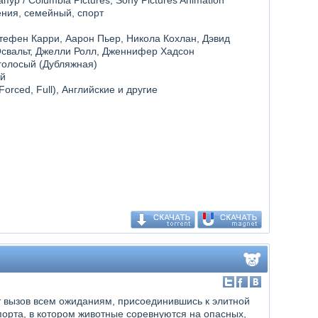
ур / Columbia Pictures, Sony Pictures Animation
ения, семейный, спорт
тефен Карри, Аарон Пьер, Никола Кохлан, Дэвид
Освальт, Джелли Ролл, Дженнифер Хадсон
голосый (Дубляжная)
ий
(Forced, Full), Английские и другие
 вызов всем ожиданиям, присоединившись к элитной
орта, в котором животные соревнуются на опасных,