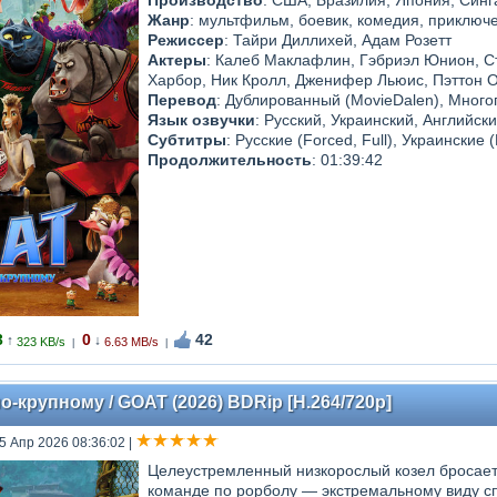
Производство
: США, Бразилия, Япония, Сингап
Жанр
: мультфильм, боевик, комедия, приключ
Режиссер
: Тайри Диллихей, Адам Розетт
Актеры
: Калеб Маклафлин, Гэбриэл Юнион, С
Харбор, Ник Кролл, Дженифер Льюис, Пэттон 
Перевод
: Дублированный (MovieDalen), Много
Язык озвучки
: Русский, Украинский, Английск
Субтитры
: Русские (Forced, Full), Украинские 
Продолжительность
: 01:39:42
3
0
42
↑
↓
323 KB/s
6.63 MB/s
|
|
о-крупному / GOAT (2026) BDRip [H.264/720p]
25 Апр 2026 08:36:02
|
Целеустремленный низкорослый козел бросает
команде по рорболу — экстремальному виду сп