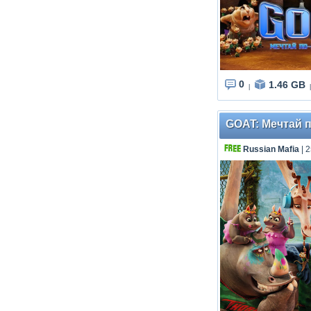
0
1.46 GB
|
|
GOAT: Мечтай по
Russian Mafia
| 