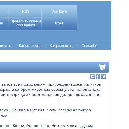
RSS
Мой Клуб
Проверить личные
ия
Вход
сообщения
 искать
Как скачивать
Как раздавать
Спасибо!
 вызов всем ожиданиям, присоединившись к элитной
орта, в котором животные соревнуются на опасных,
ми товарищами по команде он должен доказать, что
ур / Columbia Pictures, Sony Pictures Animation
ения
тефен Карри, Аарон Пьер, Никола Кохлан, Дэвид