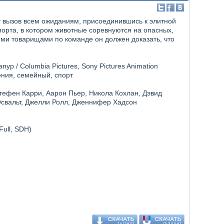
 вызов всем ожиданиям, присоединившись к элитной
орта, в котором животные соревнуются на опасных,
ми товарищами по команде он должен доказать, что
ур / Columbia Pictures, Sony Pictures Animation
ения, семейный, спорт
тефен Карри, Аарон Пьер, Никола Кохлан, Дэвид
Освальт, Джелли Ролл, Дженнифер Хадсон
Full, SDH)