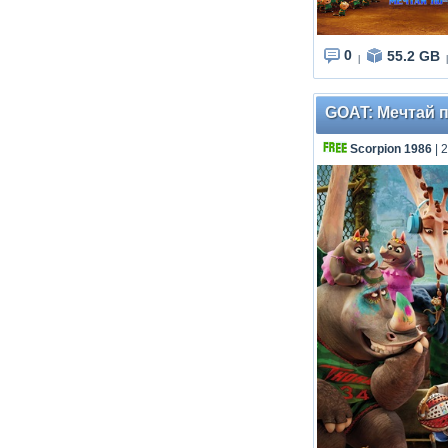
0
55.2 GB
|
|
GOAT: Мечтай п
Scorpion 1986
| 