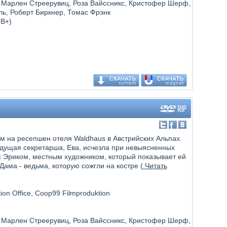
, Марлен Стреерувиц, Роза Вайссникс, Кристофер Шерф,
ь, Роберт Биркнер, Томас Фрэнк
ТВ+)
м на ресепшен отеля Waldhaus в Австрийских Альпах.
ыдущая секретарша, Ева, исчезла при невыясненных
 с Эриком, местным художником, который показывает ей
 Дама - ведьма, которую сожгли на костре (
Читать
ion Office, Coop99 Filmproduktion
, Марлен Стреерувиц, Роза Вайссникс, Кристофер Шерф,