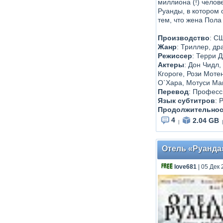
миллиона (!) чело
Руанды, в котором 
тем, что жена Пола
Производство
: С
Жанр
: Триллер, др
Режиссер
: Терри 
Актеры
: Дон Чидл
Кгороге, Рози Моте
О`Хара, Мотуси Маг
Перевод
: Професс
Язык субтитров
: 
Продолжительнос
4
2.04 GB
|
|
Отель «Руанда»
love681
| 05 Дек 