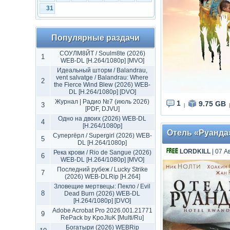
31
Популярные раздачи
СОУЛМ8ЙТ / Soulm8te (2026)
1
WEB-DL [H.264/1080p] [MVO]
Идеальный шторм / Balandrau,
vent salvatge / Balandrau: Where
2
the Fierce Wind Blew (2026) WEB-
DL [H.264/1080p] [DVO]
Журнал | Радио №7 (июль 2026)
1
9.75 GB
3
|
|
[PDF, DJVU]
Одно на двоих (2026) WEB-DL
4
[H.264/1080p]
Отель «Руанда» 
Супергёрл / Supergirl (2026) WEB-
5
DL [H.264/1080p]
LORDKILL
| 07 А
Река крови / Rio de Sangue (2026)
6
WEB-DL [H.264/1080p] [MVO]
Последний рубеж / Lucky Strike
7
(2026) WEB-DLRip [H.264]
Зловещие мертвецы: Пекло / Evil
8
Dead Burn (2026) WEB-DL
[H.264/1080p] [DVO]
Adobe Acrobat Pro 2026.001.21771
9
RePack by KpoJIuK [Multi/Ru]
Богатыри (2026) WEBRip