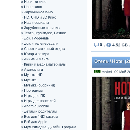
»
Новинки кино
»
Наше кино
»
Зарубежное кино
»
HD, UHD и 3D Кино
»
Наши сериалы
»
Зарубежные сериалы
»
Театр, МузВидео, Разное
»
Док. TV-бренды
»
Док. и телепередачи
0
4.52 GB
|
|
»
Спорт и активный отдых
»
Юмор и сатира
»
Аниме и Манга
Отель / Hotel (2
»
Книги и медиаматериалы
»
Аудиокниги
msltel
| 09 Май 2
»
Музыка HD
»
Музыка
»
Музыка (сборники)
»
Программы
»
Игры для ПК
»
Игры для консолей
»
Android, Mobile
»
Детям и родителям
»
Все для *NIX систем
»
Всё для Apple
»
Мультимедиа, Дизайн, Графика