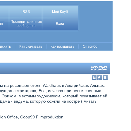
RSS
Мой Клуб
Проверить личные
ия
Вход
сообщения
 искать
Как скачивать
Как раздавать
Спасибо!
м на ресепшен отеля Waldhaus в Австрийских Альпах.
ыдущая секретарша, Ева, исчезла при невыясненных
 с Эриком, местным художником, который показывает ей
 Дама - ведьма, которую сожгли на костре (
Читать
ion Office, Coop99 Filmproduktion