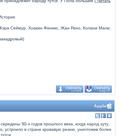
е принадлежит народу тутси. У Пола большие (
Читать
История
 Кэра Сеймур, Хоакин Феникс, Жан Рено, Колани Мали,
закадровый)
ередины 90-х годов прошлого века, когда народ хуту,
о, устроило в стране кровавую резню, уничтожив более
тутси.