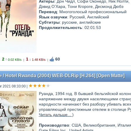
Актеры
: Дон Чидл, Софи Оконедо, Ник Нолти,
Дэвид О’Хара, Тони Кгороге, Десмонд Дюбэ
Перевод
: Многоголосый профессиональный
Язык озвучки
: Русский, Английский
Субтитры
: русские, английские
Продолжительность
: 02:01:53
2
1
60
↑
↓
0.02 KB/s
1.48 KB/s
|
|
/ Hotel Rwanda (2004) WEB-DLRip [H.264] [Open Matte]
вг 2021 08:33:00
|
Руанда, 1994 год. В бывшей бельгийской колон
напряжение между двумя населяющими страну н
народности начинают без разбору убивать всех,
управляющий престижным отелем в столице Руа
Читать дальше...
)
Производство
: США, Великобритания, Италия,
Gate Films Inc., United Artists