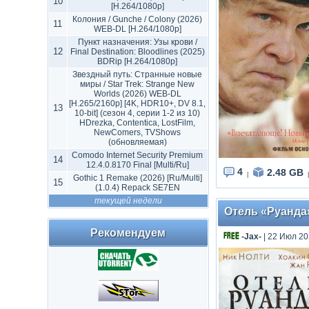
10
[H.264/1080p]
Колония / Gunche / Colony (2026)
11
WEB-DL [H.264/1080p]
Пункт назначения: Узы крови /
12
Final Destination: Bloodlines (2025)
BDRip [H.264/1080p]
Звездный путь: Странные новые
миры / Star Trek: Strange New
Worlds (2026) WEB-DL
[H.265/2160p] [4K, HDR10+, DV 8.1,
13
10-bit] (сезон 4, серии 1-2 из 10)
HDrezka, Contentica, LostFilm,
NewComers, TVShows
(обновляемая)
Comodo Internet Security Premium
14
12.4.0.8170 Final [Multi/Ru]
4
2.48 GB
|
|
Gothic 1 Remake (2026) [Ru/Multi]
15
(1.0.4) Repack SE7EN
текущей недели
Отель «Руанда» 
Рекомендуем
-Jax-
| 22 Июл 20