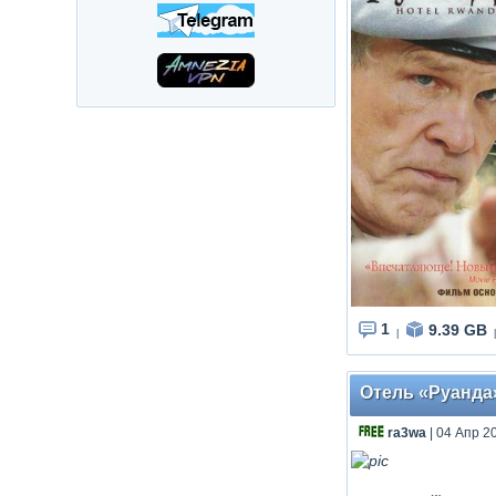
1
9.39 GB
|
|
Отель «Руанда» 
ra3wa
| 04 Апр 2