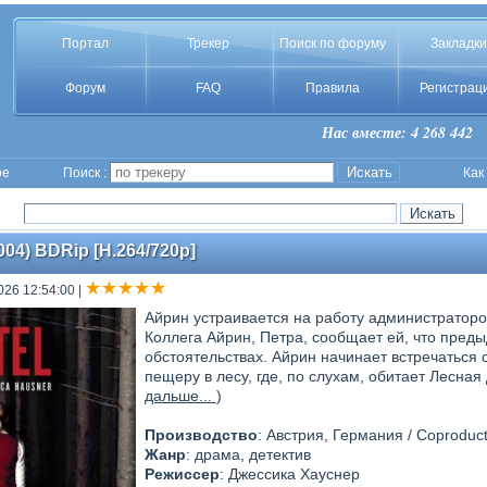
Портал
Трекер
Поиск по форуму
Закладки
Форум
FAQ
Правила
Регистрац
Нас вместе: 4 268 442
ое
Поиск :
Как
2004) BDRip [H.264/720p]
026 12:54:00
|
Айрин устраивается на работу администраторо
Коллега Айрин, Петра, сообщает ей, что пред
обстоятельствах. Айрин начинает встречаться
пещеру в лесу, где, по слухам, обитает Лесная
дальше...
)
Производство
: Австрия, Германия / Coproduct
Жанр
: драма, детектив
Режиссер
: Джессика Хауснер