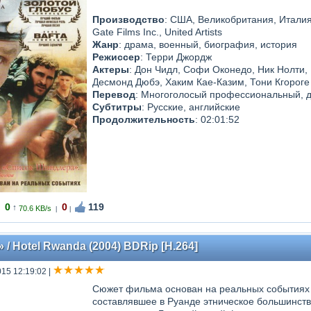
Производство
: США, Великобритания, Италия,
Gate Films Inc., United Artists
Жанр
: драма, военный, биография, история
Режиссер
: Терри Джордж
Актеры
: Дон Чидл, Софи Оконедо, Ник Нолти,
Десмонд Дюбэ, Хаким Кае-Казим, Тони Кгороге
Перевод
: Многоголосый профессиональный, 
Субтитры
: Русские, английские
Продолжительность
: 02:01:52
0
0
119
↑
70.6 KB/s
|
|
/ Hotel Rwanda (2004) BDRip [H.264]
015 12:19:02
|
Сюжет фильма основан на реальных событиях с
составлявшее в Руанде этническое большинств