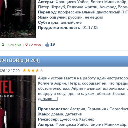
Актеры
: Франциска Уайсс, Биргит Минихмайр
Питер Штрауб, Реджина Фритш, Альфред Ворел
Перевод
: профессиональный двухголосый (Н
Язык озвучки
: русский, немецкий
Субтитры
: английские
Продолжительность
: 01:17:08
1
0
19
↑
↓
5.24 KB/s
2 MB/s
|
|
004) BDRip [H.264]
026 12:17:29
|
Айрин устраивается на работу администраторо
Коллега Айрин, Петра, сообщает ей, что пред
обстоятельствах. Айрин начинает встречаться
пещеру в лесу, где, по слухам, обитает Лесная
дальше...
)
Производство
: Австрия, Германия / Coproduct
Жанр
: драма, детектив
Режиссер
: Джессика Хауснер
Актеры
: Франциска Уайсс, Биргит Минихмайр