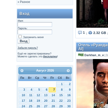
»
Разное
Вход
Имя:
Пароль:
1
2.32 GB
|
|
Запомнить меня
Отель «Руанда» 
Забыли пароль?
AI]
Ещё не зарегистрированы?
Darkhan_m_e
| 
Можете сделать это
бесплатно
!
Август
2026
Пн
Вт
Ср
Чт
Пт
Сб
Вс
1
2
3
4
5
6
7
8
9
10
11
12
13
14
15
16
17
18
19
20
21
22
23
24
25
26
27
28
29
30