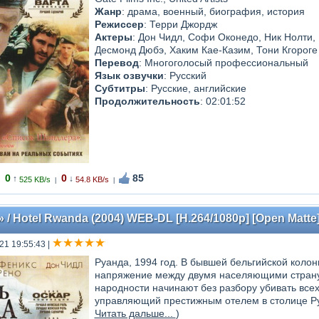
Жанр
: драма, военный, биография, история
Режиссер
: Терри Джордж
Актеры
: Дон Чидл, Софи Оконедо, Ник Нолти,
Десмонд Дюбэ, Хаким Кае-Казим, Тони Кгороге
Перевод
: Многоголосый профессиональный
Язык озвучки
: Русский
Субтитры
: Русские, английские
Продолжительность
: 02:01:52
0
0
85
↑
↓
525 KB/s
54.8 KB/s
|
|
/ Hotel Rwanda (2004) WEB-DL [H.264/1080p] [Open Matte
21 19:55:43
|
Руанда, 1994 год. В бывшей бельгийской колон
напряжение между двумя населяющими страну н
народности начинают без разбору убивать всех,
управляющий престижным отелем в столице Руа
Читать дальше...
)