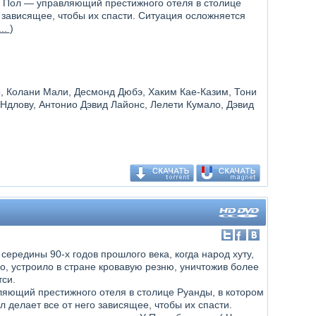
и Пол — управляющий престижного отеля в столице
о зависящее, чтобы их спасти. Ситуация осложняется
..
)
о, Колани Мали, Десмонд Дюбэ, Хаким Кае-Казим, Тони
Ндлову, Антонио Дэвид Лайонс, Лелети Кумало, Дэвид
ередины 90-х годов прошлого века, когда народ хуту,
о, устроило в стране кровавую резню, уничтожив более
си.
яющий престижного отеля в столице Руанды, в котором
л делает все от него зависящее, чтобы их спасти.