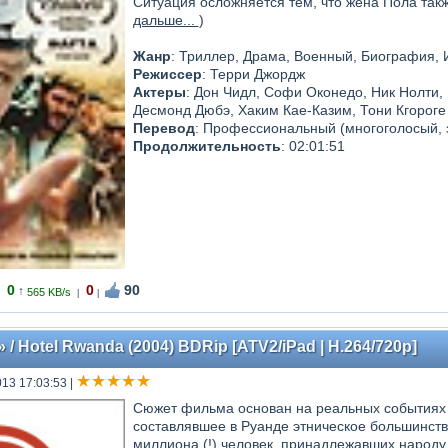
Ситуация осложняется тем, что жена Пола такж
дальше...
)
Жанр
: Триллер, Драма, Военный, Биография, 
Режиссер
: Терри Джордж
Актеры
: Дон Чидл, Софи Оконедо, Ник Нолти,
Десмонд Дюбэ, Хаким Кае-Казим, Тони Кгороге
Перевод
: Профессиональный (многоголосый, 
Продолжительность
: 02:01:51
0
0
90
↑
565 KB/s
|
|
/ Hotel Rwanda (2004) BDRip [ATV2/iPad | H.264/720p]
013 17:03:53
|
Сюжет фильма основан на реальных событиях с
составлявшее в Руанде этническое большинств
миллиона (!) человек, принадлежавших народу 