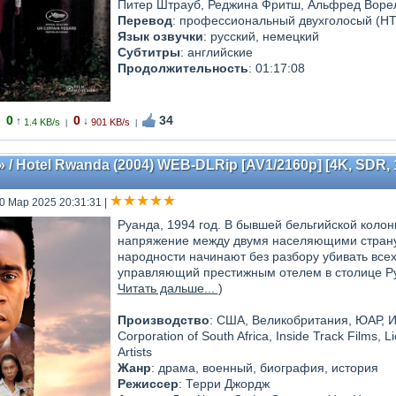
Питер Штрауб, Реджина Фритш, Альфред Ворел
Перевод
: профессиональный двухголосый (Н
Язык озвучки
: русский, немецкий
Субтитры
: английские
Продолжительность
: 01:17:08
0
0
34
↑
↓
1.4 KB/s
901 KB/s
|
|
/ Hotel Rwanda (2004) WEB-DLRip [AV1/2160p] [4K, SDR, 1
10 Мар 2025 20:31:31
|
Руанда, 1994 год. В бывшей бельгийской колон
напряжение между двумя населяющими страну н
народности начинают без разбору убивать всех,
управляющий престижным отелем в столице Руа
Читать дальше...
)
Производство
: США, Великобритания, ЮАР, Ит
Corporation of South Africa, Inside Track Films, L
Artists
Жанр
: драма, военный, биография, история
Режиссер
: Терри Джордж