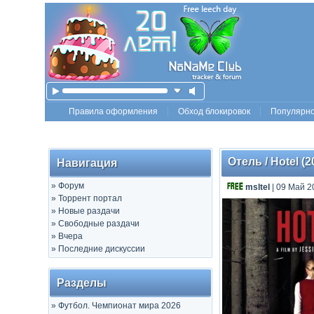
Правила оформления
Обход блокировок
Популярн
Отель / Hotel (
Навигация
»
Форум
msltel
| 09 Май 2
»
Торрент портал
»
Новые раздачи
»
Свободные раздачи
»
Вчера
»
Последние дискуссии
Разделы
»
Футбол. Чемпионат мира 2026