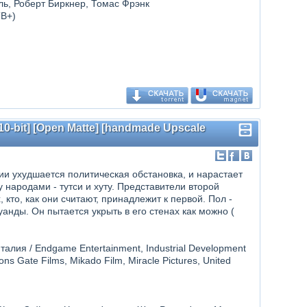
ь, Роберт Биркнер, Томас Фрэнк
ТВ+)
0-bit] [Open Matte] [handmade Upscale
ии ухудшается политическая обстановка, и нарастает
ародами - тутси и хуту. Представители второй
 кто, как они считают, принадлежит к первой. Пол -
нды. Он пытается укрыть в его стенах как можно (
алия / Endgame Entertainment, Industrial Development
ions Gate Films, Mikado Film, Miracle Pictures, United