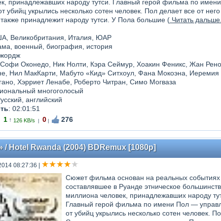
век, принадлежавших народу тутси. Главный герой фильма по имен
от убийц укрылись несколько сотен человек. Пол делает все от нег
 также принадлежит народу тутси. У Пола большие (
Читать дальше.
ША, Великобритания, Италия, ЮАР
ама, военный, биография, история
Джордж
, Софи Оконедо, Ник Нолти, Кэра Сеймур, Хоакин Феникс, Жан Рен
не, Нил МакКарти, Мабуто «Кид» Ситхоул, Фана Мокоэна, Иеремия 
ано, Хэрриет Ленабе, Роберто Читран, Симо Могваза
иональный многоголосый
Русский, английский
ть
: 02:01:51
1
0
276
↑
126 KB/s
|
|
 / Hotel Rwanda (2004) BDRemux [1080p]
2014 08:27:36
|
Сюжет фильма основан на реальных событиях с
составлявшее в Руанде этническое большинств
миллиона человек, принадлежавших народу тут
Главный герой фильма по имени Пол — управл
от убийц укрылись несколько сотен человек. По