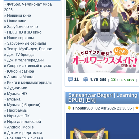
»
Футбол. Чемпионат мира
2026
»
Новинки кино
»
Наше кино
»
Зарубежное кино
»
HD, UHD и 3D Кино
»
Наши сериалы
»
Зарубежные сериалы
»
Театр, МузВидео, Разное
»
Док. TV-бренды
»
Док. и телепередачи
»
Спорт и активный отдых
»
Юмор и сатира
»
Аниме и Манга
11
4.78 GB
13
↑
36.5 KB/s
|
|
|
»
Книги и медиаматериалы
»
Аудиокниги
»
Музыка HD
Saineshwar Bageri | Learning R
»
Музыка
EPUB] [EN]
»
Музыка (сборники)
sinoptik500
| 02 Авг 2026 23:38:36
|
»
Программы
»
Игры для ПК
»
Игры для консолей
»
Android, Mobile
»
Детям и родителям
»
Все для *NIX систем