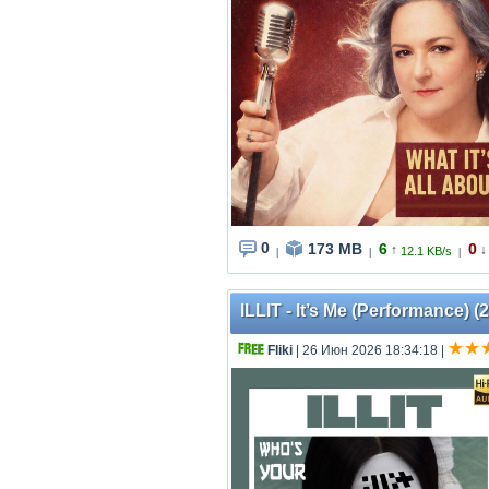
0
173 MB
6
0
↑
↓
12.1 KB/s
|
|
|
ILLIT - It’s Me (Performance)
Fliki
| 26 Июн 2026 18:34:18
|