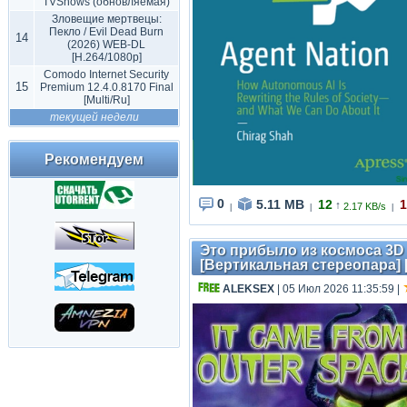
TVShows (обновляемая)
Зловещие мертвецы:
Пекло / Evil Dead Burn
14
(2026) WEB-DL
[H.264/1080p]
Comodo Internet Security
15
Premium 12.4.0.8170 Final
[Multi/Ru]
текущей недели
Рекомендуем
0
5.11 MB
12
1
↑
2.17 KB/s
|
|
|
Это прибыло из космоса 3D / 
[Вертикальная стереопара] 
ALEKSEX
| 05 Июл 2026 11:35:59
|