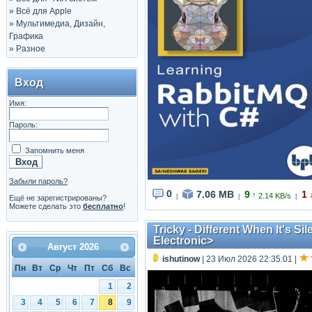
»
Всё для Apple
»
Мультимедиа, Дизайн,
Графика
»
Разное
Вход
Имя:
Пароль:
Запомнить меня
Забыли пароль?
0
7.06 MB
9
1
↑
2.14 KB/s
|
|
|
Ещё не зарегистрированы?
Можете сделать это
бесплатно
!
Tricky - Different When It's S
Electronic>
Август
2026
ishutinow
| 23 Июл 2026 22:35:01
|
Пн
Вт
Ср
Чт
Пт
Сб
Вс
1
2
3
4
5
6
7
8
9