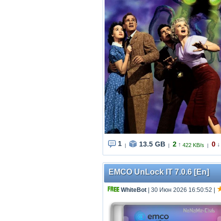
1
13.5 GB
2
0
↑
↓
422 KB/s
|
|
|
EMCO UnLock IT 7.0.6 [En]
WhiteBot
| 30 Июн 2026 16:50:52
|