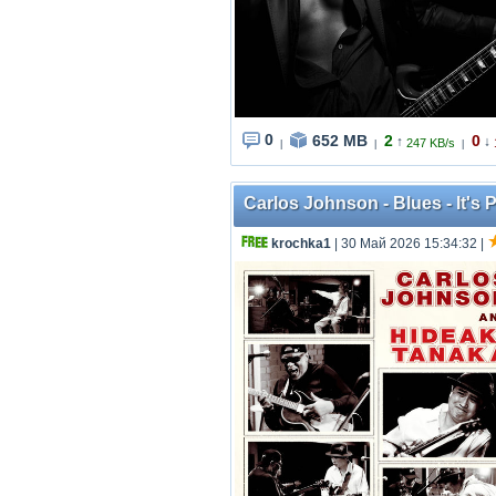
0
652 MB
2
0
↑
↓
247 KB/s
|
|
|
Carlos Johnson - Blues - It's
krochka1
| 30 Май 2026 15:34:32
|