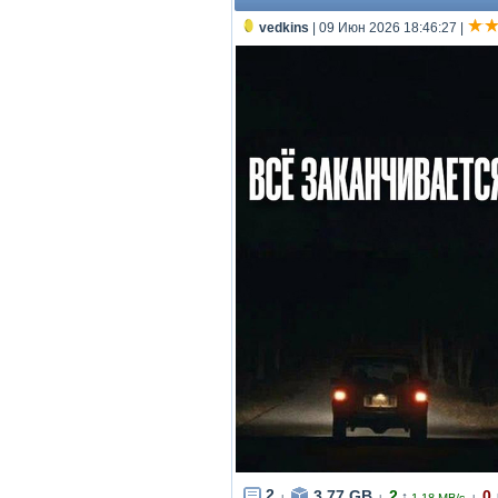
vedkins
| 09 Июн 2026 18:46:27
|
2
3.77 GB
2
0
↑