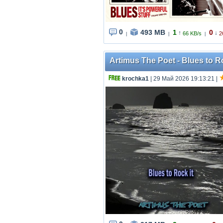
0
493 MB
1
0
↑
↓
66 KB/s
2
|
|
|
Artimus The Poet - Blues to 
krochka1
| 29 Май 2026 19:13:21
|