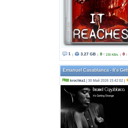
1
3.27 GB
0
0
↑
↓
230 KB/s
|
|
|
Emanuel Casablanca - It's Ge
krochka1
| 30 Май 2026 15:42:02
|