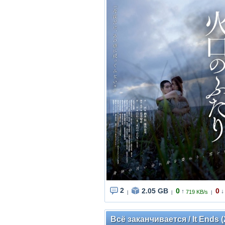
2
2.05 GB
0
0
↑
↓
719 KB/s
|
|
|
Всё заканчивается / It Ends 