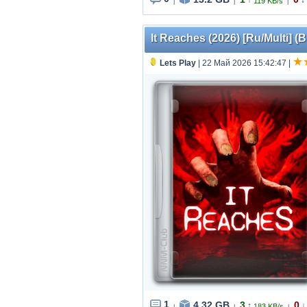
↑
↓
119 KB/s
|
|
|
It Reaches (2026) [Ru/Multi] (
Lets Play
| 22 Май 2026 15:42:47
|
1
4.32 GB
3
0
↑
↓
183 KB/s