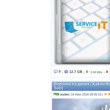
0
12.7 GB
5
0
↑
0.58 KB/s
|
|
|
Воронка на двоих / Kakou No F
Sub]
msltel
| 18 Июн 2026 09:00:10
|