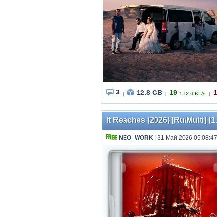
3
12.8 GB
19
1
↑
12.6 KB/s
|
|
|
It Reaches (2026) [Ru/Multi] (1
NEO_WORK
| 31 Май 2026 05:08:47