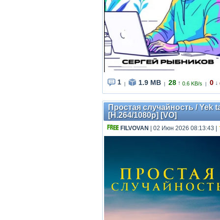
1
1.9 MB
28
0
↑
↓
0.6 KB/s
|
|
|
Простая случайность / Yek ta
[H.264/1080p] [VO]
FILVOVAN
| 02 Июн 2026 08:13:43
|