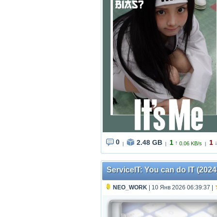
0
2.48 GB
1
1
↑
0.06 KB/s
|
|
|
ServiceIT: You can do IT (2024
NEO_WORK
| 10 Янв 2026 06:39:37
|