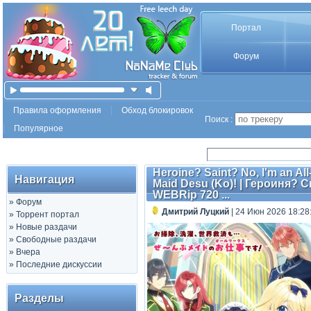
Портал
Форум
Правила оформления
Обход блокировок
Поиск :
Популярное
Heroine? Saint? No, I'm an All
Навигация
Maid Desu (Ko)! | Героиня? С
WEBRip 720 ...
»
Форум
Дмитрий Луцкий
| 24 Июн 2026 18:28
»
Торрент портал
»
Новые раздачи
»
Свободные раздачи
»
Вчера
»
Последние дискуссии
Разделы