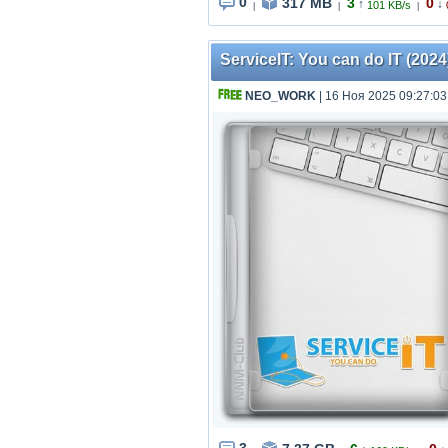
0
317 MB
3
0
↑
↓
101 KB/s
|
|
|
ServiceIT: You can do IT (2024)
NEO_WORK
| 16 Ноя 2025 09:27:03