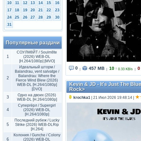
10
11
12
13
14
15
16
17
18
19
20
21
22
23
24
25
26
27
28
29
30
31
Популярные раздачи
СОУЛМ8ЙТ / Soulm8te
1
(2026) WEB-DL
[H.264/1080p] [MVO]
Идеальный шторм /
0
457 MB
10
0
↑
0.33 KB/s
|
|
|
Balandrau, vent salvatge /
Balandrau: Where the
2
Fierce Wind Blew (2026)
Kevin & JD - It's Just The Bl
WEB-DL [H.264/1080p]
Rock>
[DVO]
Одно на двоих (2026)
3
krochka1
| 21 Июл 2026 19:48:14
|
WEB-DL [H.264/1080p]
Супергёрл / Supergirl
4
(2026) WEB-DL
[H.264/1080p]
Последний рубеж / Lucky
5
Strike (2026) WEB-DLRip
[H.264]
Колония / Gunche / Colony
6
(2026) WEB-DL