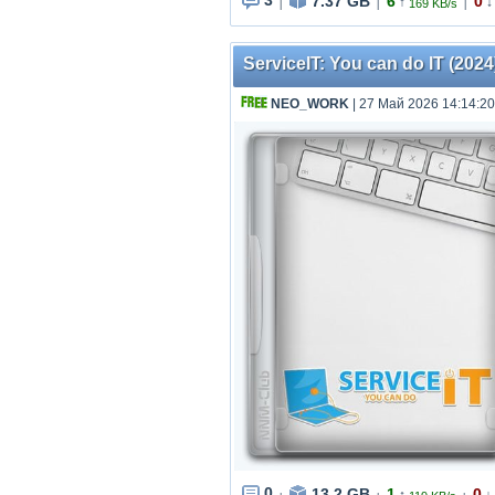
3
7.37 GB
6
0
↑
↓
169 KB/s
|
|
|
ServiceIT: You can do IT (2024
NEO_WORK
| 27 Май 2026 14:14:20
0
13.2 GB
1
0