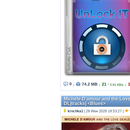
0
74.2 MB
21
↑
0.81 KB/s
|
|
|
Michele D'amour and the Love 
DL|tracks] <Blues>
krochka1
| 28 Июн 2026 18:53:27
|