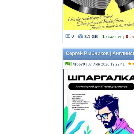
0
3.1 GB
1
0
↑
↓
642 KB/s
9
|
|
|
Сергей Рыбников | Английски
te5670
| 07 Июн 2026 19:22:41
|