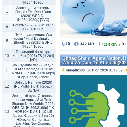
[H.264/1080p]
Зловещие мертвецы:
Пекло / Evil Dead Burn
7
(2026) WEB-DL
[H.264/1080p] [DVO]
Богатыри (2026) WEBRip
8
[H.264/1080p]
Пункт назначения: Узы
крови / Final Destination:
9
Bloodlines (2025) BDRip
0
342 MB
7
0
↑
↓
29.5 KB/s
|
|
|
[H.264/1080p]
Последний богатырь.
10
Колобок (2026) TS [H.264]
Chirag Shah | Agent Nation. 
[AD]
What We Can Do About It (202
VA - Лучшие песни Радио
DFM за полгода 2026 от
sinoptik500
| 20 Июл 2026 01:17:52
|
11
NNM-CLub [MP3|320 Kbps]
<Pop, Dance, Other>
Gothic 1 Remake (2026)
12
[Ru/Multi] (1.0.4) Repack
SE7EN
Звездный путь: Странные
новые миры / Star Trek:
Strange New Worlds (2026)
WEB-DL [H.265/2160p] [4K,
13
HDR10+, DV 8.1, 10-bit]
(сезон 4, серии 1-2 из 10)
HDrezka, Contentica,
LostFilm, NewComers,