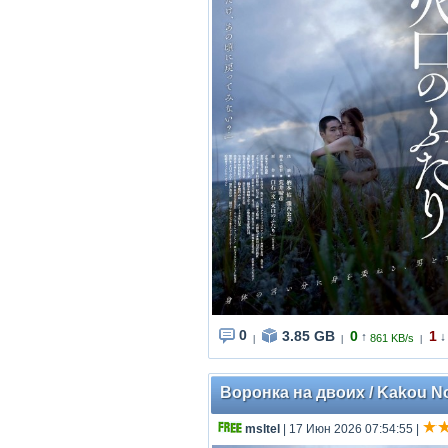
0
3.85 GB
0
1
↑
↓
861 KB/s
|
|
|
Воронка на двоих / Kakou No F
msltel
| 17 Июн 2026 07:54:55
|