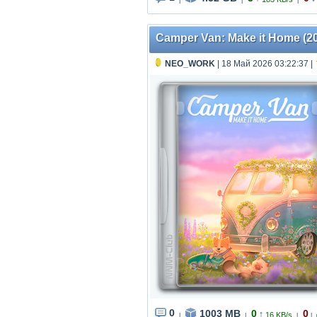
|
|
|
Camper Van: Make it Home (202
NEO_WORK
| 18 Май 2026 03:22:37
|
0
1003 MB
0
0
↑
16 KB/s
|
|
|
|