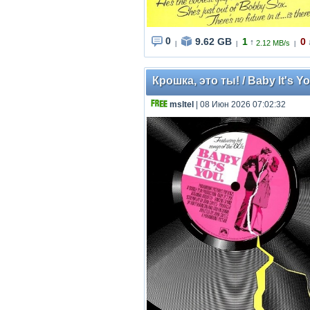
0
9.62 GB
1
0
↑
2.12 MB/s
|
|
|
Крошка, это ты! / Baby It's Y
msltel
| 08 Июн 2026 07:02:32