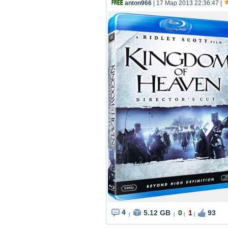
anton966
| 17 Мар 2013 22:36:47
|
4
5.12 GB
0
1
93
|
|
|
|