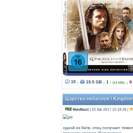
10
15.5 GB
1
0
↑
114 KB/s
|
|
|
Царство небесное / Kingdom O
МичМан1
| 15 Авг 2017 15:18:26
|
одной из битв, отец получает тяже