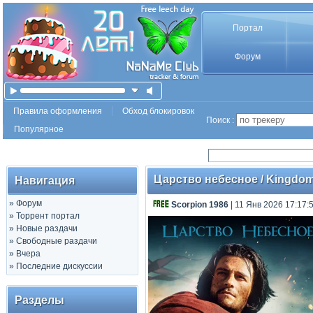
Портал
Форум
Правила оформления
Обход блокировок
Поиск :
Популярное
Царство небесное / Kingdom of
Навигация
»
Форум
Scorpion 1986
| 11 Янв 2026 17:17:
»
Торрент портал
»
Новые раздачи
»
Свободные раздачи
»
Вчера
»
Последние дискуссии
Разделы