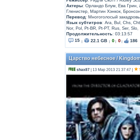
Режиссер
: Ридли Скотт / Ridley Sco
Актеры
: Орландо Блум, Ева Грин,
Гленистер, Мартин Хэнкок, Бронсо
Перевод
: Многоголосый закадров
Язык субтитров
: Ara, Bul, Chs, Ch
Nor, Pol, Pt-BR, Pt-PT, Rus, Ser, Slo,
Продолжительность
: 03:13:57
15
22.1 GB
0
0
186
|
|
|
|
Царство небесное / Kingdom 
shax87
| 13 Мар 2013 21:37:47
|