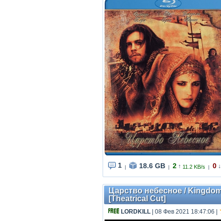
1
18.6 GB
2
0
↑
↓
11.2 KB/s
|
|
|
Царство небесное / Kingdom 
[Theatrical Cut]
LORDKILL
| 08 Фев 2021 18:47:06
|