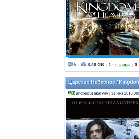
6
8.48 GB
1
0
↑
1.02 MB/s
|
|
|
Царство Небесное / Kingdom o
andrejpushkaryov
| 31 Янв 2016 09