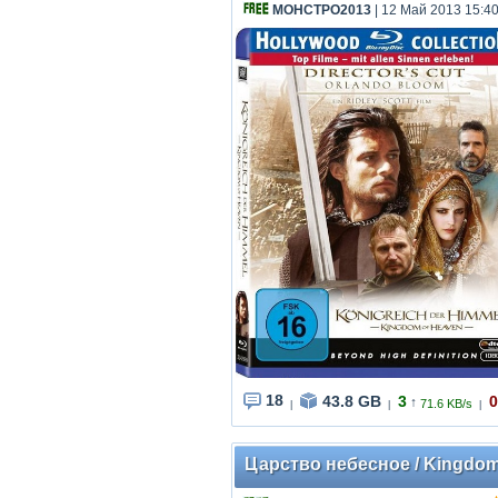
МОНСТРО2013
| 12 Май 2013 15:40
18
43.8 GB
3
0
↑
71.6 KB/s
|
|
|
Царство небесное / Kingdom O