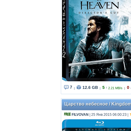
7
12.6 GB
5
0
↑
2.21 MB/s
|
|
|
Царство небесное / Kingdom o
FILVOVAN
| 25 Янв 2015 06:00:23
|