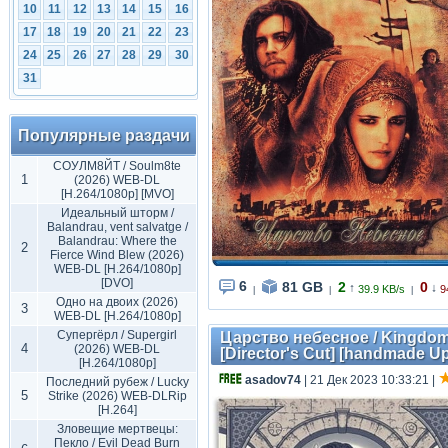
10
11
12
13
14
15
16
17
18
19
20
21
22
23
24
25
26
27
28
29
30
31
Популярные раздачи
СОУЛМ8ЙТ / Soulm8te
1
(2026) WEB-DL
[H.264/1080p] [MVO]
Идеальный шторм /
Balandrau, vent salvatge /
Balandrau: Where the
2
Fierce Wind Blew (2026)
WEB-DL [H.264/1080p]
[DVO]
6
81 GB
2
0
↑
↓
39.9 KB/s
9
|
|
|
Одно на двоих (2026)
3
WEB-DL [H.264/1080p]
Супергёрл / Supergirl
Царство небесное / Kingdom o
4
(2026) WEB-DL
[Director's Cut] [handmade Up
[H.264/1080p]
asadov74
| 21 Дек 2023 10:33:21
|
Последний рубеж / Lucky
5
Strike (2026) WEB-DLRip
[H.264]
Зловещие мертвецы:
Пекло / Evil Dead Burn