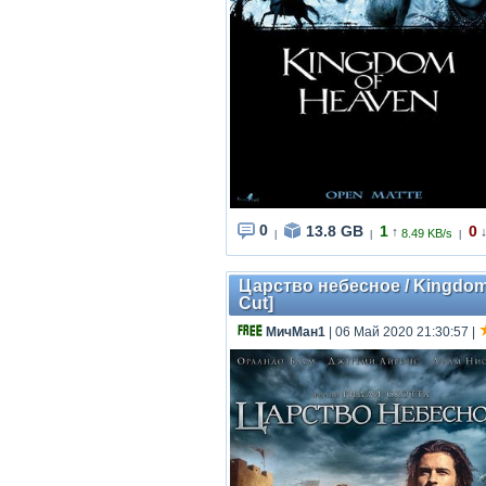
0
13.8 GB
1
0
↑
8.49 KB/s
|
|
|
Царство небесное / Kingdom O
Cut]
МичМан1
| 06 Май 2020 21:30:57
|