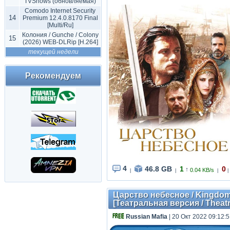
TVShows (обновляемая)
Comodo Internet Security
14
Premium 12.4.0.8170 Final
[Multi/Ru]
Колония / Gunche / Colony
15
(2026) WEB-DLRip [H.264]
текущей недели
Рекомендуем
4
46.8 GB
1
0
↑
0.04 KB/s
|
|
|
|
Царство небесное / Kingdom 
[Театральная версия / Theatr
Russian Mafia
| 20 Окт 2022 09:12: