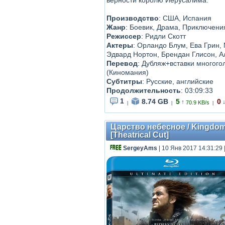
верности королю Иерусалима.
Производство
: США, Испания
Жанр
: Боевик, Драма, Приключени
Режиссер
: Ридли Скотт
Актеры
: Орландо Блум, Ева Грин,
Эдвард Нортон, Брендан Глисон, А
Перевод
: Дубляж+вставки многог
(Киномания)
Субтитры
: Русские, английские
Продолжительность
: 03:09:33
1
8.74 GB
5
0
↑
70.9 KB/s
|
|
|
Царство небесное / Kingdom 
[Theatrical Cut]
SergeyAms
| 10 Янв 2017 14:31:29