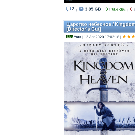
2
3.85 GB
3
0
↑
75.4 KB/s
|
|
|
Царство небесное / Kingdom o
[Director's Cut]
Yaut
| 13 Авг 2020 17:02:18
|