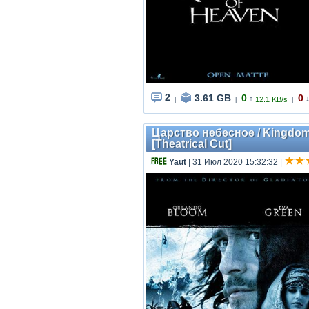
2
3.61 GB
0
0
↑
12.1 KB/s
|
|
|
Царство небесное / Kingdom o
[Theatrical Cut]
Yaut
| 31 Июл 2020 15:32:32
|