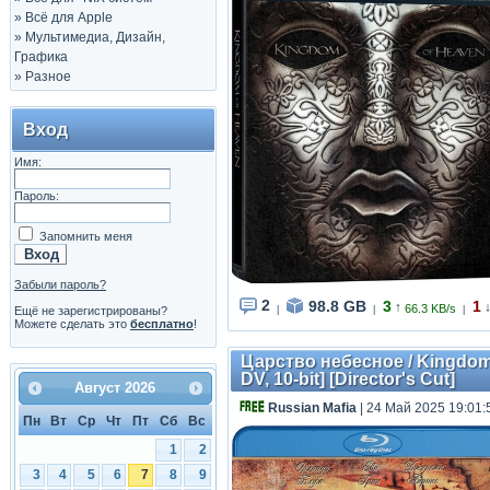
»
Всё для Apple
»
Мультимедиа, Дизайн,
Графика
»
Разное
Вход
Имя:
Пароль:
Запомнить меня
Забыли пароль?
2
98.8 GB
3
1
↑
66.3 KB/s
Ещё не зарегистрированы?
|
|
|
Можете сделать это
бесплатно
!
Царство небесное / Kingdom
DV, 10-bit] [Director's Cut]
Август
2026
Russian Mafia
| 24 Май 2025 19:01:
Пн
Вт
Ср
Чт
Пт
Сб
Вс
1
2
3
4
5
6
7
8
9