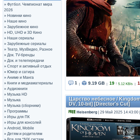
»
Футбол. Чемпионат мира
2026
»
Новинки кино
»
Наше кино
»
Зарубежное кино
»
HD, UHD и 3D Кино
»
Наши сериалы
»
Зарубежные сериалы
»
Театр, МузВидео, Разное
»
Док. TV-бренды
»
Док. и телепередачи
»
Спорт и активный отдых
»
Юмор и сатира
»
Аниме и Манга
1
9.19 GB
19
1
»
Книги и медиаматериалы
↑
5.12 KB/s
|
|
|
»
Аудиокниги
»
Музыка HD
Царство небесное / Kingdom
»
Музыка
DV, 10-bit] [Director's Cut]
»
Музыка (сборники)
»
Программы
Heisenberg
| 29 Май 2025 14:43:00
»
Игры для ПК
»
Игры для консолей
»
Android, Mobile
»
Детям и родителям
»
Все для *NIX систем