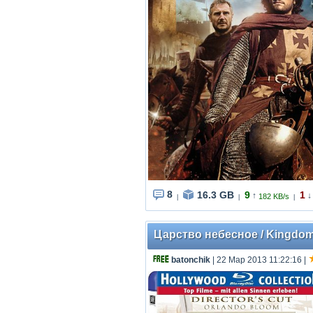
8
16.3 GB
9
1
↑
↓
182 KB/s
|
|
|
Царство небесное / Kingdom o
batonchik
| 22 Мар 2013 11:22:16
|