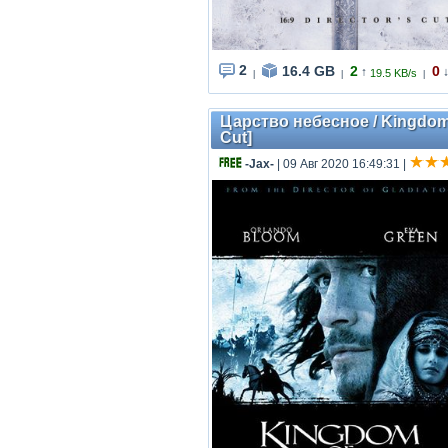
2
16.4 GB
2
0
↑
19.5 KB/s
|
|
|
Царство небесное / Kingdom o
Cut]
-Jax-
| 09 Авг 2020 16:49:31
|