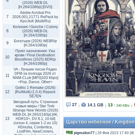
6
(2026) WEB-DL
[H.264/1080p] [DVO]
Adobe Acrobat Pro
7
2026.001.21771 RePack by
KpoJIuK [Multi/Ru]
Колония / Gunche / Colony
8
(2026) WEB-DL
[H.264/1080p]
Богатыри (2026) WEBRip
9
[H.264/1080p]
Пункт назначения: Узы
крови / Final Destination:
10
Bloodlines (2025) BDRip
[H.264/1080p]
VA - Лучшие песни Радио
DFM за полгода 2026 от
11
NNM-CLub [MP3|320 Kbps]
<Pop, Dance, Other>
Gothic 1 Remake (2026)
12
[Ru/Multi] (1.0.4) Repack
SE7EN
Звездный путь: Странные
27
14.1 GB
13
↑
240 KB/s
новые миры / Star Trek:
|
|
|
Strange New Worlds (2026)
WEB-DL [H.265/2160p] [4K,
13
HDR10+, DV 8.1, 10-bit]
Царство небесное / Kingdom o
(сезон 4, серии 1-2 из 10)
HDrezka, Contentica,
LostFilm, NewComers,
pigmalion77
| 28 Фев 2023 17:40:38