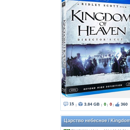
15
3.84 GB
0
0
360
|
|
|
|
Царство небесное / Kingdom o