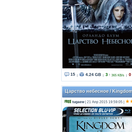
15
4.24 GB
3
0
↑
365 KB/s
|
|
|
Царство небесное / Kingdom o
tugaew
| 21 Апр 2015 19:59:05
|