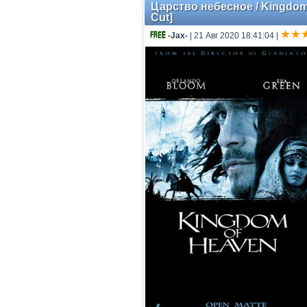
Царство небесное / Kingdom o
Cut]
-Jax-
| 21 Авг 2020 18:41:04
|