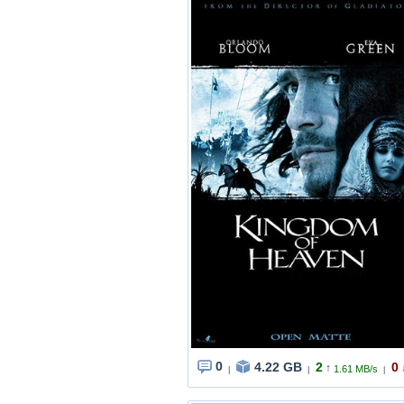
0
4.22 GB
2
0
↑
1.61 MB/s
|
|
|