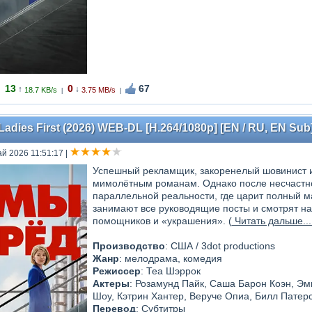
13
0
67
↑
↓
18.7 KB/s
3.75 MB/s
|
|
adies First (2026) WEB-DL [H.264/1080p] [EN / RU, EN Sub
ай 2026 11:51:17
|
Успешный рекламщик, закоренелый шовинист и 
мимолётным романам. Однако после несчастно
параллельной реальности, где царит полный 
занимают все руководящие посты и смотрят н
помощников и «украшения». (
Читать дальше..
Производство
: США / 3dot productions
Жанр
: мелодрама, комедия
Режиссер
: Теа Шэррок
Актеры
: Розамунд Пайк, Саша Барон Коэн, Эм
Шоу, Кэтрин Хантер, Веруче Опиа, Билл Патер
Перевод
: Субтитры