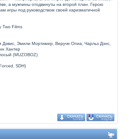
ве, а мужчины отодвинуты на второй план. Герою
ам игры под руководством своей харизматичной
y Two Films
м Дэвис, Эмили Мортимер, Веруче Опиа, Чарльз Дэнс,
рин Хантер
голосый (MUZOBOZ)
(Forced, SDH)