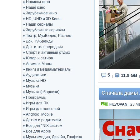
»
Новинки кино
»
Наше кино
»
Зарубежное кино
»
HD, UHD и 3D Кино
»
Наши сериалы
»
Зарубежные сериалы
»
Театр, МузВидео, Разное
»
Док. TV-бренды
»
Док. и телепередачи
»
Спорт и активный отдых
»
Юмор и сатира
»
Аниме и Манга
»
Книги и медиаматериалы
5
11.9 GB
»
Аудиокниги
|
|
»
Музыка HD
»
Музыка
»
Музыка (сборники)
Сначала дамы / 
»
Программы
»
Игры для ПК
FILVOVAN
| 23 М
»
Игры для консолей
»
Android, Mobile
»
Детям и родителям
»
Все для *NIX систем
»
Всё для Apple
»
Мультимедиа, Дизайн, Графика