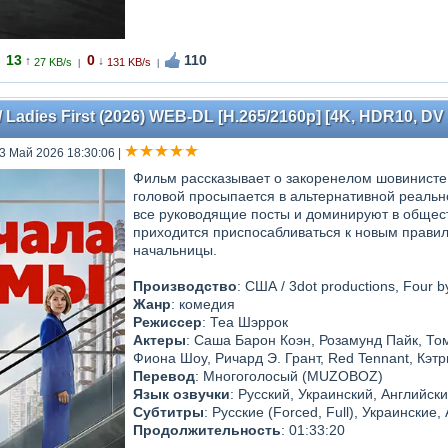
13
0
110
↑
↓
27 KB/s
131 KB/s
|
|
Ladies First (2026) WEB-DL [H.265/2160p] [4K, HDR10, DV 8
23 Май 2026 18:30:06
|
Фильм рассказывает о закоренелом шовинисте 
головой просыпается в альтернативной реаль
все руководящие посты и доминируют в общест
приходится приспосабливаться к новым правил
начальницы.
Производство
: США / 3dot productions, Four b
Жанр
: комедия
Режиссер
: Теа Шэррок
Актеры
: Саша Барон Коэн, Розамунд Пайк, То
Фиона Шоу, Ричард Э. Грант, Red Tennant, Кэт
Перевод
: Многоголосый (MUZOBOZ)
Язык озвучки
: Русский, Украинский, Английск
Субтитры
: Русские (Forced, Full), Украинские,
Продолжительность
: 01:33:20