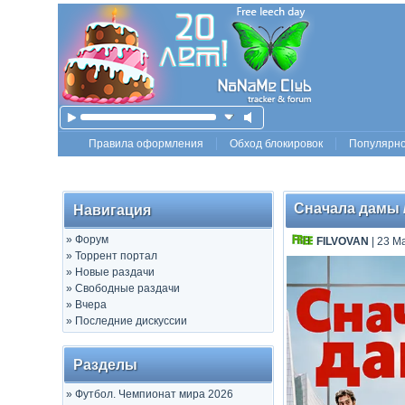
Правила оформления
Обход блокировок
Популярн
Сначала дамы / 
Навигация
»
Форум
FILVOVAN
| 23 М
»
Торрент портал
»
Новые раздачи
»
Свободные раздачи
»
Вчера
»
Последние дискуссии
Разделы
»
Футбол. Чемпионат мира 2026