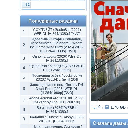
31
Популярные раздачи
СОУЛМ8ЙТ / Soulm8te (2026)
1
WEB-DL [H.264/1080p] [MVO]
Идеальный шторм / Balandrau,
vent salvatge / Balandrau: Where
2
the Fierce Wind Blew (2026) WEB-
DL [H.264/1080p] [DVO]
Одно на двоих (2026) WEB-DL
3
[H.264/1080p]
Супергёрл / Supergirl (2026) WEB-
4
DL [H.264/1080p]
Последний рубеж / Lucky Strike
5
(2026) WEB-DLRip [H.264]
Зловещие мертвецы: Пекло / Evil
6
Dead Burn (2026) WEB-DL
[H.264/1080p] [DVO]
Adobe Acrobat Pro 2026.001.21771
7
RePack by KpoJIuK [Multi/Ru]
0
1.78 GB
Богатыри (2026) WEBRip
|
|
8
[H.264/1080p]
Колония / Gunche / Colony (2026)
9
WEB-DL [H.264/1080p]
Сначала дамы / 
Пункт назначения: Узы крови /