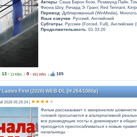
Актеры
: Саша Барон Коэн, Розамунд Пайк, То
Фиона Шоу, Ричард Э. Грант, Red Tennant, Кэт
Перевод
: Дублированный (WinMedia), Много
Язык озвучки
: Русский, Английский
Субтитры
: Русские (Forced, Full), Английские (
Продолжительность
: 01:33:20
13
0
165
↑
↓
13 KB/s
651 KB/s
|
|
Ladies First (2026) WEB-DL [H.264/1080p]
ай 2026 05:26:24
|
Фильм рассказывает о закоренелом шовинисте 
головой просыпается в альтернативной реаль
все руководящие посты и доминируют в общест
приходится приспосабливаться к новым правил
начальницы.