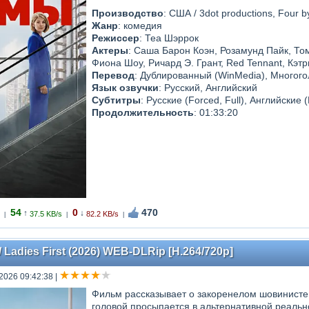
Производство
: США / 3dot productions, Four b
Жанр
: комедия
Режиссер
: Теа Шэррок
Актеры
: Саша Барон Коэн, Розамунд Пайк, То
Фиона Шоу, Ричард Э. Грант, Red Tennant, Кэт
Перевод
: Дублированный (WinMedia), Много
Язык озвучки
: Русский, Английский
Субтитры
: Русские (Forced, Full), Английские 
Продолжительность
: 01:33:20
54
0
470
↑
↓
37.5 KB/s
82.2 KB/s
|
|
|
Ladies First (2026) WEB-DLRip [H.264/720p]
2026 09:42:38
|
Фильм рассказывает о закоренелом шовинисте 
головой просыпается в альтернативной реаль