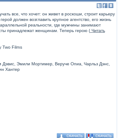
ть все, что хочет: он живет в роскоши, строит карьеру
а герой должен возглавить крупное агентство, его жизнь
параллельной реальности, где мужчины занимают
сты принадлежат женщинам. Теперь герою (
Читать
y Two Films
м Дэвис, Эмили Мортимер, Веруче Опиа, Чарльз Дэнс,
рин Хантер