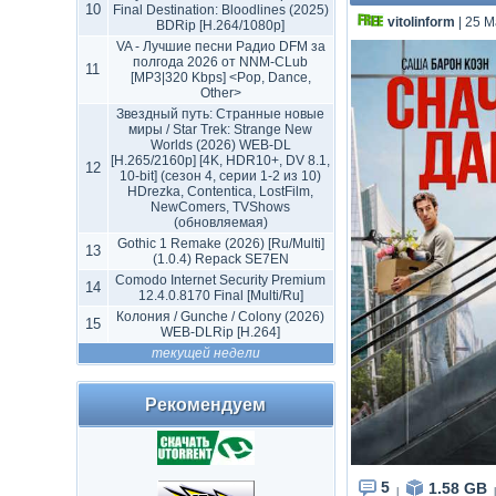
10
Final Destination: Bloodlines (2025)
vitolinform
| 25 М
BDRip [H.264/1080p]
VA - Лучшие песни Радио DFM за
полгода 2026 от NNM-CLub
11
[MP3|320 Kbps] <Pop, Dance,
Other>
Звездный путь: Странные новые
миры / Star Trek: Strange New
Worlds (2026) WEB-DL
[H.265/2160p] [4K, HDR10+, DV 8.1,
12
10-bit] (сезон 4, серии 1-2 из 10)
HDrezka, Contentica, LostFilm,
NewComers, TVShows
(обновляемая)
Gothic 1 Remake (2026) [Ru/Multi]
13
(1.0.4) Repack SE7EN
Comodo Internet Security Premium
14
12.4.0.8170 Final [Multi/Ru]
Колония / Gunche / Colony (2026)
15
WEB-DLRip [H.264]
текущей недели
Рекомендуем
5
1.58 GB
|
|