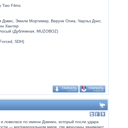
y Two Films
м Дэвис, Эмили Мортимер, Веруче Опиа, Чарльз Дэнс,
рин Хантер
голосый (Дубляжная, MUZOBOZ)
(Forced, SDH)
и ловеласе по имени Дэмиен, который после удара
ности — матриархальном мире, где женщины занимают