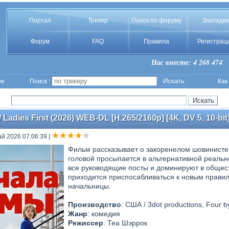
Портал
Трекер
Поиск по форуму
Закладки
Форум
FAQ
Правила
Регистрац
Нас вместе: 4 268 474
ое
Поиск :
Как
Ladies First (2026) WEB-DL [H.265/2160p] [4K, DV 5, 10-bit
ай 2026 07:06:39
|
Фильм рассказывает о закоренелом шовинисте 
головой просыпается в альтернативной реаль
все руководящие посты и доминируют в общест
приходится приспосабливаться к новым правил
начальницы.
Производство
: США / 3dot productions, Four b
Жанр
: комедия
Режиссер
: Теа Шэррок