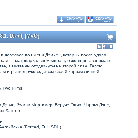
.1, 10-bit] [MVO]
и ловеласе по имени Дэмиен, который после удара
ности — матриархальном мире, где женщины занимают
ве, а мужчины отодвинуты на второй план. Герою
ам игры под руководством своей харизматичной
y Two Films
м Дэвис, Эмили Мортимер, Веруче Опиа, Чарльз Дэнс,
рин Хантер
ий
 Английские (Forced, Full, SDH)