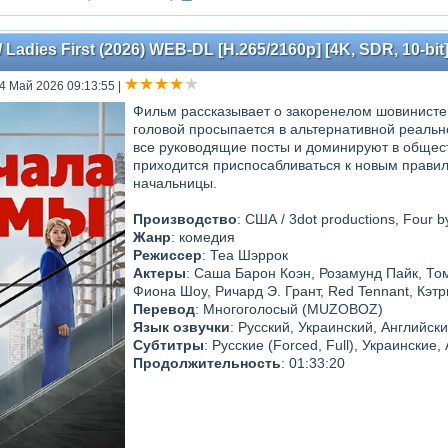
Ladies First (2026) WEB-DL [H.265/2160p] [4K, SDR, 10-bit
24 Май 2026 09:13:55
|
Фильм рассказывает о закоренелом шовинисте 
головой просыпается в альтернативной реаль
все руководящие посты и доминируют в общест
приходится приспосабливаться к новым правил
начальницы.
Производство
: США / 3dot productions, Four b
Жанр
: комедия
Режиссер
: Теа Шэррок
Актеры
: Саша Барон Коэн, Розамунд Пайк, То
Фиона Шоу, Ричард Э. Грант, Red Tennant, Кэт
Перевод
: Многоголосый (MUZOBOZ)
Язык озвучки
: Русский, Украинский, Английск
Субтитры
: Русские (Forced, Full), Украинские,
Продолжительность
: 01:33:20