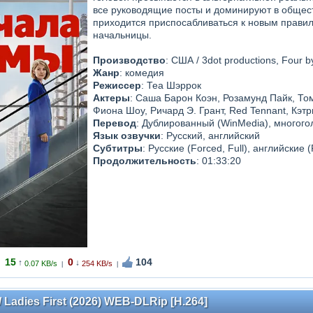
все руководящие посты и доминируют в общест
приходится приспосабливаться к новым правил
начальницы.
Производство
: США / 3dot productions, Four b
Жанр
: комедия
Режиссер
: Теа Шэррок
Актеры
: Саша Барон Коэн, Розамунд Пайк, То
Фиона Шоу, Ричард Э. Грант, Red Tennant, Кэт
Перевод
: Дублированный (WinMedia), много
Язык озвучки
: Русский, английский
Субтитры
: Русские (Forced, Full), английские 
Продолжительность
: 01:33:20
15
0
104
↑
↓
0.07 KB/s
254 KB/s
|
|
Ladies First (2026) WEB-DLRip [H.264]