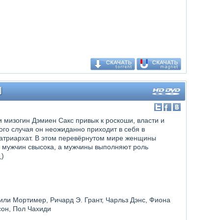
]
мизогин Дэмиен Сакс привык к роскоши, власти и
го случая он неожиданно приходит в себя в
матриархат. В этом перевёрнутом мире женщины
а мужчин свысока, а мужчины выполняют роль
.
)
или Мортимер, Ричард Э. Грант, Чарльз Дэнс, Фиона
сон, Пол Чахиди