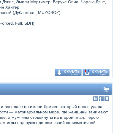
м Дэвис, Эмили Мортимер, Веруче Опиа, Чарльз Дэнс,
рин Хантер
голосый (Дубляжная, MUZOBOZ)
Forced, Full, SDH)
и ловеласе по имени Дэмиен, который после удара
ности — матриархальном мире, где женщины занимают
ве, а мужчины отодвинуты на второй план. Герою
ам игры под руководством своей харизматичной