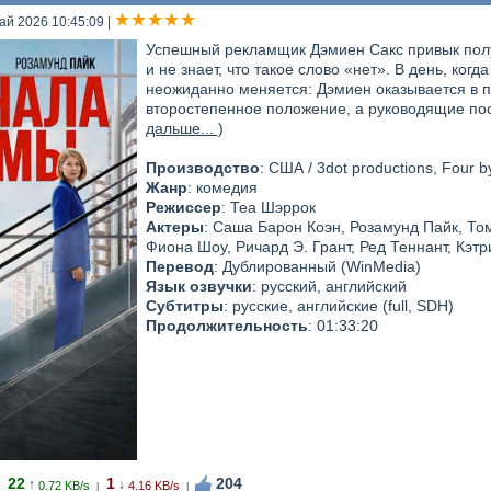
ай 2026 10:45:09
|
Успешный рекламщик Дэмиен Сакс привык получа
и не знает, что такое слово «нет». В день, когд
неожиданно меняется: Дэмиен оказывается в 
второстепенное положение, а руководящие по
дальше...
)
Производство
: США / 3dot productions, Four b
Жанр
: комедия
Режиссер
: Теа Шэррок
Актеры
: Саша Барон Коэн, Розамунд Пайк, То
Фиона Шоу, Ричард Э. Грант, Ред Теннант, Кэт
Перевод
: Дублированный (WinMedia)
Язык озвучки
: русский, английский
Субтитры
: русские, английские (full, SDH)
Продолжительность
: 01:33:20
22
1
204
↑
↓
0.72 KB/s
4.16 KB/s
|
|