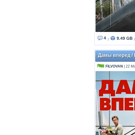
4
9.49 GB
|
|
Дамы вперед / L
FILVOVAN
| 22 М