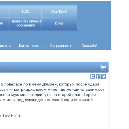
RSS
Мой Клуб
Проверить личные
ия
Вход
сообщения
 искать
Как скачивать
Как раздавать
Спасибо!
]
и ловеласе по имени Дэмиен, который после удара
ности — матриархальном мире, где женщины занимают
ве, а мужчины отодвинуты на второй план. Герою
ам игры под руководством своей харизматичной
y Two Films