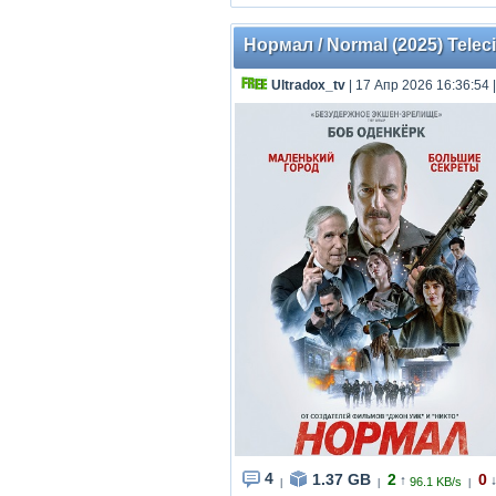
Нормал / Normal (2025) Teleci
Ultradox_tv
| 17 Апр 2026 16:36:54
4
1.37 GB
2
0
↑
96.1 KB/s
|
|
|