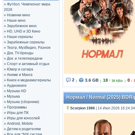
»
Футбол. Чемпионат мира
2026
»
Новинки кино
»
Наше кино
»
Зарубежное кино
»
HD, UHD и 3D Кино
»
Наши сериалы
»
Зарубежные сериалы
»
Театр, МузВидео, Разное
»
Док. TV-бренды
»
Док. и телепередачи
»
Спорт и активный отдых
»
Юмор и сатира
»
Аниме и Манга
2
3.6 GB
18
0
»
Книги и медиаматериалы
↑
↓
38 KB/s
|
|
|
»
Аудиокниги
»
Музыка HD
»
Музыка
Нормал / Normal (2025) BDRip
»
Музыка (сборники)
»
Программы
Scorpion 1986
| 14 Июл 2026 16:24:34
»
Игры для ПК
»
Игры для консолей
»
Android, Mobile
»
Детям и родителям
»
Все для *NIX систем