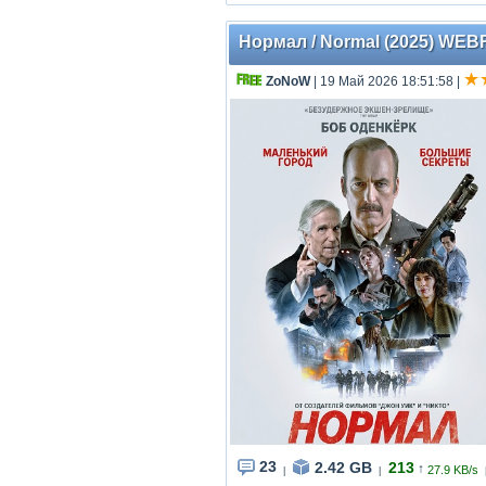
Нормал / Normal (2025) WEBR
ZoNoW
| 19 Май 2026 18:51:58
|
23
2.42 GB
213
↑
27.9 KB/s
|
|