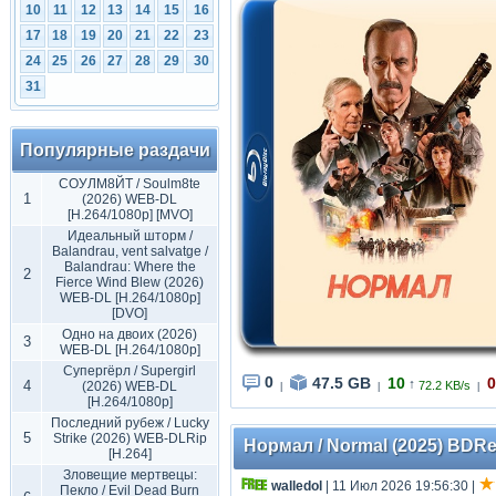
10
11
12
13
14
15
16
17
18
19
20
21
22
23
24
25
26
27
28
29
30
31
Популярные раздачи
СОУЛМ8ЙТ / Soulm8te
1
(2026) WEB-DL
[H.264/1080p] [MVO]
Идеальный шторм /
Balandrau, vent salvatge /
Balandrau: Where the
2
Fierce Wind Blew (2026)
WEB-DL [H.264/1080p]
[DVO]
Одно на двоих (2026)
3
WEB-DL [H.264/1080p]
Супергёрл / Supergirl
0
47.5 GB
10
0
↑
4
(2026) WEB-DL
72.2 KB/s
|
|
|
[H.264/1080p]
Последний рубеж / Lucky
5
Strike (2026) WEB-DLRip
Нормал / Normal (2025) BDRe
[H.264]
Зловещие мертвецы:
walledol
| 11 Июл 2026 19:56:30
|
Пекло / Evil Dead Burn