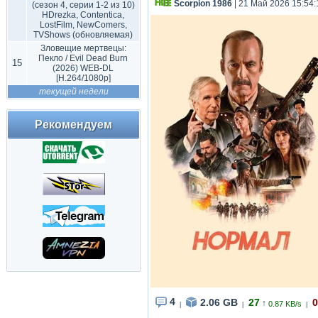
Scorpion 1986
| 21 Май 2026 15:54:
(сезон 4, серии 1-2 из 10)
HDrezka, Contentica,
LostFilm, NewComers,
TVShows (обновляемая)
Зловещие мертвецы:
Пекло / Evil Dead Burn
15
(2026) WEB-DL
[H.264/1080p]
текущей недели
Рекомендуем
4
2.06 GB
27
0
↑
0.87 KB/s
|
|
|