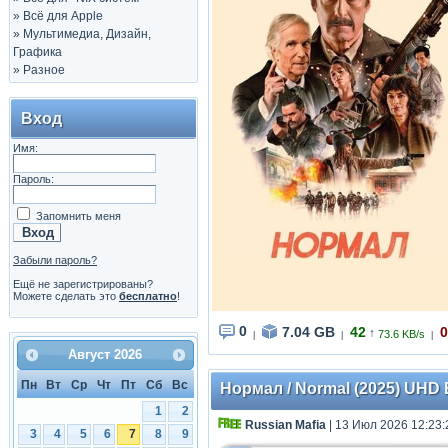
»
Всё для Apple
»
Мультимедиа, Дизайн,
Графика
»
Разное
Вход
Имя:
Пароль:
Запомнить меня
Забыли пароль?
Ещё не зарегистрированы?
Можете сделать это
бесплатно
!
0
7.04 GB
42
0
↑
73.6 KB/s
|
|
|
Август
2026
Пн
Вт
Ср
Чт
Пт
Сб
Вс
Нормал / Normal (2025) UHD 
1
2
Russian Mafia
| 13 Июл 2026 12:23:
3
4
5
6
7
8
9