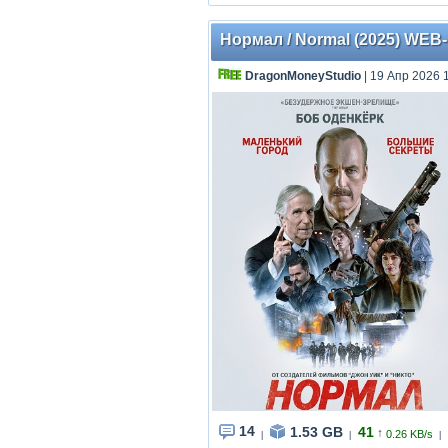
Нормал / Normal (2025) WEB-
DragonMoneyStudio
| 19 Апр 2026 
14
1.53 GB
41
↑
0.26 KB/s
|
|
|