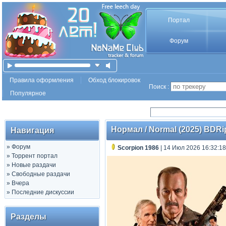
Портал
Форум
Правила оформления
Обход блокировок
Поиск :
Популярное
Нормал / Normal (2025) BDRip
Навигация
»
Форум
Scorpion 1986
| 14 Июл 2026 16:32:18
»
Торрент портал
»
Новые раздачи
»
Свободные раздачи
»
Вчера
»
Последние дискуссии
Разделы