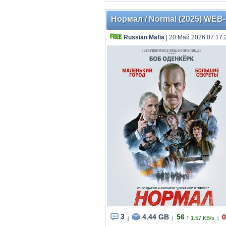
Нормал / Normal (2025) WEB-
Russian Mafia
| 20 Май 2026 07:17:
3
4.44 GB
56
0
↑
1.57 KB/s
|
|
|