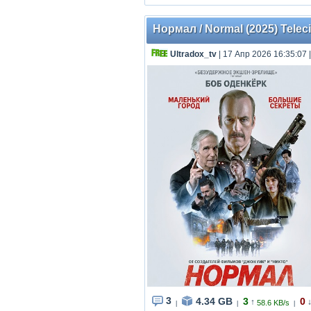
Нормал / Normal (2025) Teleci
Ultradox_tv
| 17 Апр 2026 16:35:07
3
4.34 GB
3
0
↑
58.6 KB/s
|
|
|