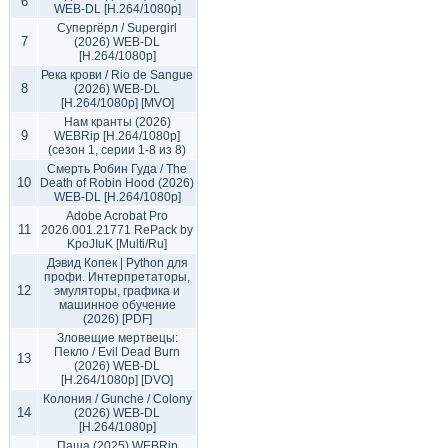
6
WEB-DL [H.264/1080p]
Супергёрл / Supergirl
7
(2026) WEB-DL
[H.264/1080p]
Река крови / Rio de Sangue
8
(2026) WEB-DL
[H.264/1080p] [MVO]
Нам кранты (2026)
9
WEBRip [H.264/1080p]
(сезон 1, серии 1-8 из 8)
Смерть Робин Гуда / The
10
Death of Robin Hood (2026)
WEB-DL [H.264/1080p]
Adobe Acrobat Pro
11
2026.001.21771 RePack by
KpoJIuK [Multi/Ru]
Дэвид Копек | Python для
профи. Интерпретаторы,
12
эмуляторы, графика и
машинное обучение
(2026) [PDF]
Зловещие мертвецы:
Пекло / Evil Dead Burn
13
(2026) WEB-DL
[H.264/1080p] [DVO]
Колония / Gunche / Colony
14
(2026) WEB-DL
[H.264/1080p]
Паша (2025) WEBRip