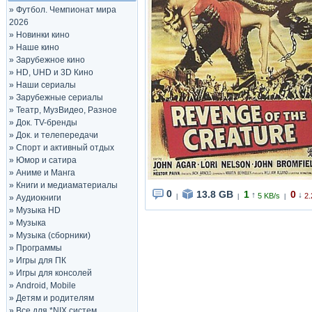
»
Футбол. Чемпионат мира
2026
»
Новинки кино
»
Наше кино
»
Зарубежное кино
»
HD, UHD и 3D Кино
»
Наши сериалы
»
Зарубежные сериалы
»
Театр, МузВидео, Разное
»
Док. TV-бренды
»
Док. и телепередачи
»
Спорт и активный отдых
»
Юмор и сатира
»
Аниме и Манга
»
Книги и медиаматериалы
0
13.8 GB
1
0
↑
↓
5 KB/s
2.
»
Аудиокниги
|
|
|
»
Музыка HD
»
Музыка
»
Музыка (сборники)
»
Программы
»
Игры для ПК
»
Игры для консолей
»
Android, Mobile
»
Детям и родителям
»
Все для *NIX систем