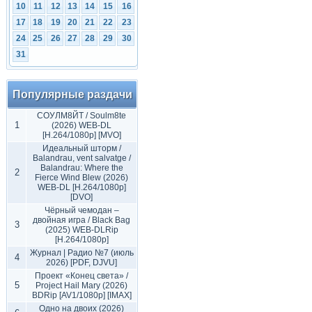
10
11
12
13
14
15
16
17
18
19
20
21
22
23
24
25
26
27
28
29
30
31
Популярные раздачи
СОУЛМ8ЙТ / Soulm8te
1
(2026) WEB-DL
[H.264/1080p] [MVO]
Идеальный шторм /
Balandrau, vent salvatge /
Balandrau: Where the
2
Fierce Wind Blew (2026)
WEB-DL [H.264/1080p]
[DVO]
Чёрный чемодан –
двойная игра / Black Bag
3
(2025) WEB-DLRip
[H.264/1080p]
Журнал | Радио №7 (июль
4
2026) [PDF, DJVU]
Проект «Конец света» /
5
Project Hail Mary (2026)
BDRip [AV1/1080p] [IMAX]
Одно на двоих (2026)