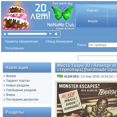
Портал
Форум
Правила оформления
Обход блокировок
Поиск :
Популярное
Месть Твари 3D / Revenge of 
Навигация
стереопара] [handmade Upsca
»
Форум
ALEKSEX
| 15 Апр 2026 10:54:24
|
»
Торрент портал
»
Новые раздачи
»
Свободные раздачи
»
Вчера
»
Последние дискуссии
Разделы