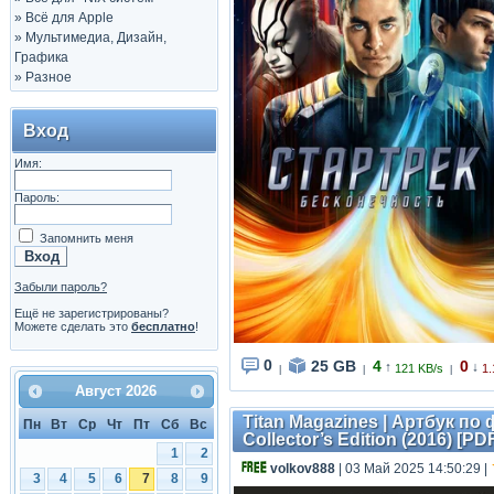
»
Всё для Apple
»
Мультимедиа, Дизайн,
Графика
»
Разное
Вход
Имя:
Пароль:
Запомнить меня
Забыли пароль?
Ещё не зарегистрированы?
Можете сделать это
бесплатно
!
0
25 GB
4
0
↑
↓
121 KB/s
1.
|
|
|
Август
2026
Titan Magazines | Артбук по
Пн
Вт
Ср
Чт
Пт
Сб
Вс
Collector’s Edition (2016) [PD
1
2
volkov888
| 03 Май 2025 14:50:29
|
3
4
5
6
7
8
9