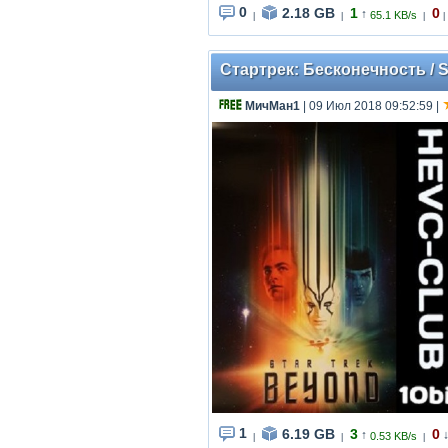
0
2.18 GB
1
0
↑
65.1 KB/s
|
|
|
|
Стартрек: Бесконечность / St
МичМан1
| 09 Июл 2018 09:52:59
|
1
6.19 GB
3
0
↑
0.53 KB/s
|
|
|