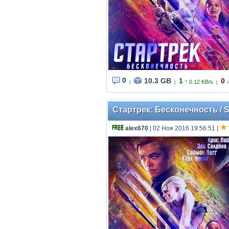
0
10.3 GB
1
0
↑
0.12 KB/s
|
|
|
Стартрек: Бесконечность / S
alex670
| 02 Ноя 2016 19:56:51
|