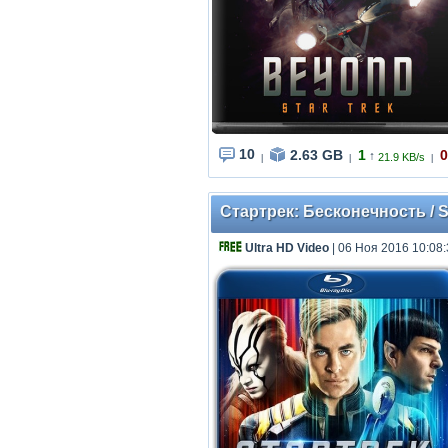
10
2.63 GB
1
0
↑
21.9 KB/s
|
|
|
Стартрек: Бесконечность / St
Ultra HD Video
| 06 Ноя 2016 10:08