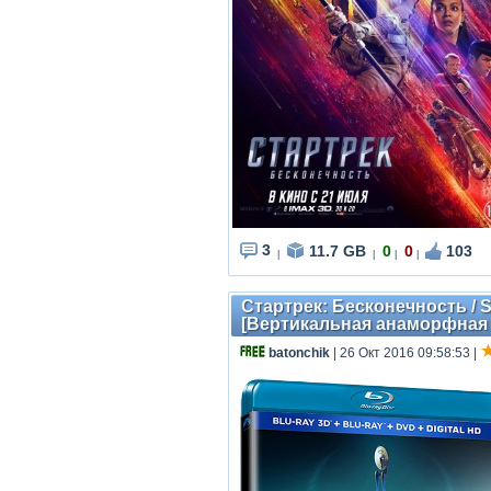
3
11.7 GB
0
0
103
|
|
|
|
Стартрек: Бесконечность / St
[Вертикальная анаморфная 
batonchik
| 26 Окт 2016 09:58:53
|