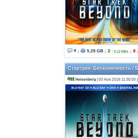
4
5.29 GB
2
0
↑
0.12 KB/s
|
|
|
Стартрек: Бесконечность / St
Heisenberg
| 03 Ноя 2016 11:30:50