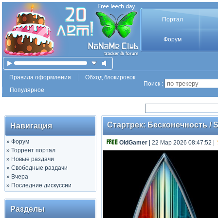
Портал
Форум
Правила оформления
Обход блокировок
Поиск :
Популярное
Стартрек: Бесконечность / St
Навигация
»
Форум
OldGamer
| 22 Мар 2026 08:47:52
|
»
Торрент портал
»
Новые раздачи
»
Свободные раздачи
»
Вчера
»
Последние дискуссии
Разделы