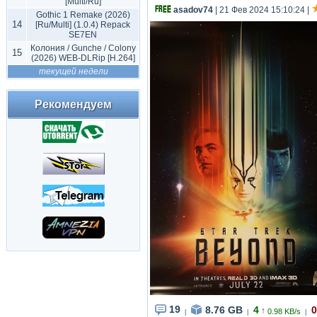
[Multi/Ru]
asadov74
| 21 Фев 2024 15:10:24
|
Gothic 1 Remake (2026)
14
[Ru/Multi] (1.0.4) Repack
SE7EN
Колония / Gunche / Colony
15
(2026) WEB-DLRip [H.264]
текущей недели
Рекомендуем
19
8.76 GB
4
0
↑
0.98 KB/s
|
|
|