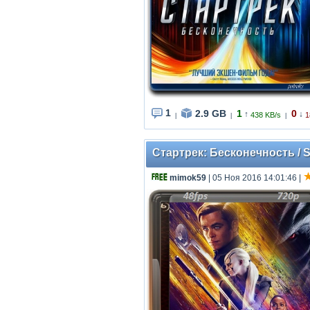
1
2.9 GB
1
0
↑
↓
438 KB/s
1
|
|
|
Стартрек: Бесконечность / S
mimok59
| 05 Ноя 2016 14:01:46
|