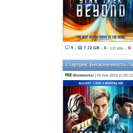
5
7.72 GB
0
0
↑
0.07 KB/s
|
|
|
Стартрек: Бесконечность / S
Woodworker
| 04 Ноя 2016 21:00:22