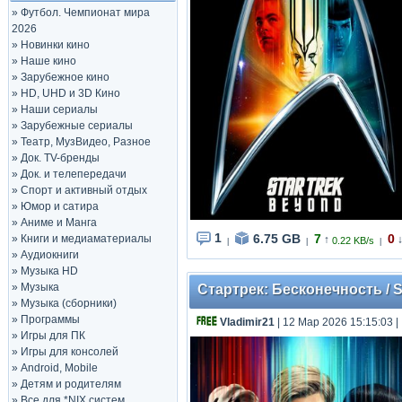
»
Футбол. Чемпионат мира
2026
»
Новинки кино
»
Наше кино
»
Зарубежное кино
»
HD, UHD и 3D Кино
»
Наши сериалы
»
Зарубежные сериалы
»
Театр, МузВидео, Разное
»
Док. TV-бренды
»
Док. и телепередачи
»
Спорт и активный отдых
»
Юмор и сатира
»
Аниме и Манга
1
6.75 GB
7
0
»
Книги и медиаматериалы
↑
0.22 KB/s
|
|
|
»
Аудиокниги
»
Музыка HD
»
Музыка
Стартрек: Бесконечность / St
»
Музыка (сборники)
»
Программы
Vladimir21
| 12 Мар 2026 15:15:03
|
»
Игры для ПК
»
Игры для консолей
»
Android, Mobile
»
Детям и родителям
»
Все для *NIX систем