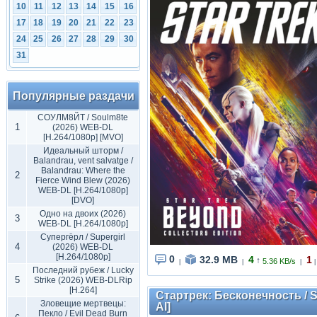
10
11
12
13
14
15
16
17
18
19
20
21
22
23
24
25
26
27
28
29
30
31
Популярные раздачи
СОУЛМ8ЙТ / Soulm8te
1
(2026) WEB-DL
[H.264/1080p] [MVO]
Идеальный шторм /
Balandrau, vent salvatge /
Balandrau: Where the
2
Fierce Wind Blew (2026)
WEB-DL [H.264/1080p]
[DVO]
Одно на двоих (2026)
3
WEB-DL [H.264/1080p]
Супергёрл / Supergirl
4
(2026) WEB-DL
[H.264/1080p]
0
32.9 MB
4
1
↑
5.36 KB/s
|
|
|
|
Последний рубеж / Lucky
5
Strike (2026) WEB-DLRip
[H.264]
Стартрек: Бесконечность / S
Зловещие мертвецы:
AI]
Пекло / Evil Dead Burn