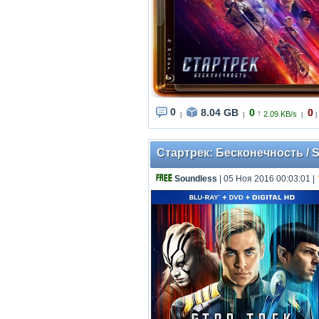
0
8.04 GB
0
0
↑
2.09 KB/s
|
|
|
|
Стартрек: Бесконечность / St
Soundless
| 05 Ноя 2016 00:03:01
|