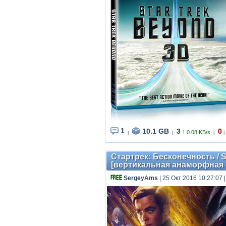
1
10.1 GB
3
0
↑
0.08 KB/s
|
|
|
|
Стартрек: Бесконечность / St
[вертикальная анаморфная с
SergeyAms
| 25 Окт 2016 10:27:07