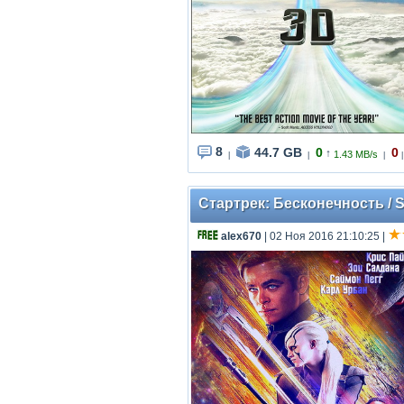
8
44.7 GB
0
0
↑
1.43 MB/s
|
|
|
|
Стартрек: Бесконечность / St
alex670
| 02 Ноя 2016 21:10:25
|