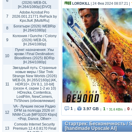
6
(2026) WEB-DL
LORDKILL
| 24 Фев 2024 08:07:21
|
[H.264/1080p] [DVO]
Adobe Acrobat Pro
7
2026.001.21771 RePack by
KpoJIuK [Multi/Ru]
Богатыри (2026) WEBRip
8
[H.264/1080p]
Колония / Gunche / Colony
9
(2026) WEB-DL
[H.264/1080p]
Пункт назначения: Узы
крови / Final Destination:
10
Bloodlines (2025) BDRip
[H.264/1080p]
Звездный путь: Странные
новые миры / Star Trek:
Strange New Worlds (2026)
WEB-DL [H.265/2160p] [4K,
11
HDR10+, DV 8.1, 10-bit]
(сезон 4, серии 1-2 из 10)
HDrezka, Contentica,
LostFilm, NewComers,
TVShows (обновляемая)
VA - Лучшие песни Радио
1
3.97 GB
1
0
↑
31.6 KB/s
|
|
|
DFM за полгода 2026 от
12
NNM-CLub [MP3|320 Kbps]
<Pop, Dance, Other>
Стартрек: Бесконечность / St
Comodo Internet Security
[handmade Upscale AI]
13
Premium 12.4.0.8170 Final