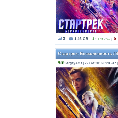
3
1.46 GB
1
0
↑
1.53 KB/s
|
|
|
|
Стартрек: Бесконечность / St
SergeyAms
| 22 Окт 2016 09:05:47