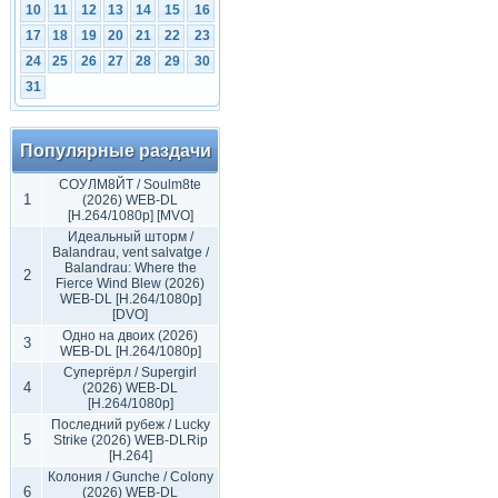
10
11
12
13
14
15
16
17
18
19
20
21
22
23
24
25
26
27
28
29
30
31
Популярные раздачи
СОУЛМ8ЙТ / Soulm8te
1
(2026) WEB-DL
[H.264/1080p] [MVO]
Идеальный шторм /
Balandrau, vent salvatge /
Balandrau: Where the
2
Fierce Wind Blew (2026)
WEB-DL [H.264/1080p]
[DVO]
Одно на двоих (2026)
3
WEB-DL [H.264/1080p]
Супергёрл / Supergirl
4
(2026) WEB-DL
[H.264/1080p]
Последний рубеж / Lucky
5
Strike (2026) WEB-DLRip
[H.264]
Колония / Gunche / Colony
6
(2026) WEB-DL