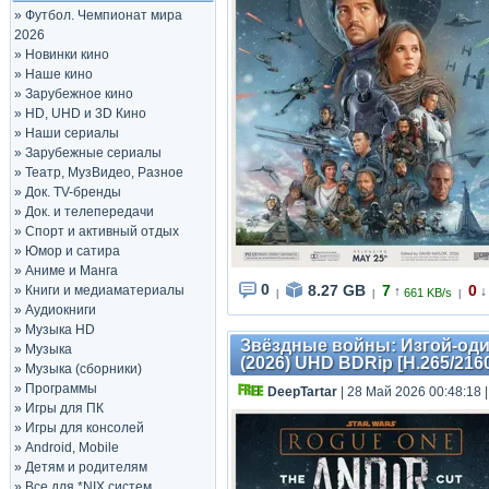
»
Футбол. Чемпионат мира
2026
»
Новинки кино
»
Наше кино
»
Зарубежное кино
»
HD, UHD и 3D Кино
»
Наши сериалы
»
Зарубежные сериалы
»
Театр, МузВидео, Разное
»
Док. TV-бренды
»
Док. и телепередачи
»
Спорт и активный отдых
»
Юмор и сатира
»
Аниме и Манга
0
8.27 GB
7
0
»
Книги и медиаматериалы
↑
↓
661 KB/s
|
|
|
»
Аудиокниги
»
Музыка HD
Звёздные войны: Изгой-один
»
Музыка
(2026) UHD BDRip [H.265/2160p
»
Музыка (сборники)
»
Программы
DeepTartar
| 28 Май 2026 00:48:18
»
Игры для ПК
»
Игры для консолей
»
Android, Mobile
»
Детям и родителям
»
Все для *NIX систем