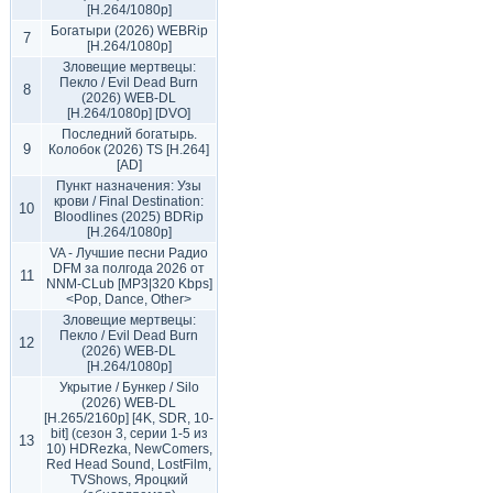
[H.264/1080p]
Богатыри (2026) WEBRip
7
[H.264/1080p]
Зловещие мертвецы:
Пекло / Evil Dead Burn
8
(2026) WEB-DL
[H.264/1080p] [DVO]
Последний богатырь.
9
Колобок (2026) TS [H.264]
[AD]
Пункт назначения: Узы
крови / Final Destination:
10
Bloodlines (2025) BDRip
[H.264/1080p]
VA - Лучшие песни Радио
DFM за полгода 2026 от
11
NNM-CLub [MP3|320 Kbps]
<Pop, Dance, Other>
Зловещие мертвецы:
Пекло / Evil Dead Burn
12
(2026) WEB-DL
[H.264/1080p]
Укрытие / Бункер / Silo
(2026) WEB-DL
[H.265/2160p] [4K, SDR, 10-
bit] (сезон 3, серии 1-5 из
13
10) HDRezka, NewComers,
Red Head Sound, LostFilm,
TVShows, Яроцкий