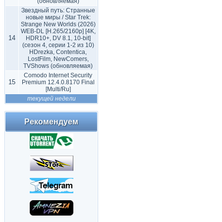
(обновляемая)
Звездный путь: Странные
новые миры / Star Trek:
Strange New Worlds (2026)
WEB-DL [H.265/2160p] [4K,
14
HDR10+, DV 8.1, 10-bit]
(сезон 4, серии 1-2 из 10)
HDrezka, Contentica,
LostFilm, NewComers,
TVShows (обновляемая)
Comodo Internet Security
15
Premium 12.4.0.8170 Final
[Multi/Ru]
текущей недели
Рекомендуем