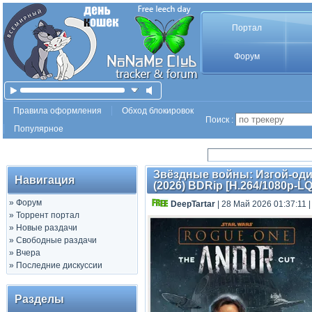
Портал
Форум
Правила оформления
Обход блокировок
Поиск :
Популярное
Звёздные войны: Изгой-один
Навигация
(2026) BDRip [H.264/1080p-LQ
»
Форум
DeepTartar
| 28 Май 2026 01:37:11
»
Торрент портал
»
Новые раздачи
»
Свободные раздачи
»
Вчера
»
Последние дискуссии
Разделы