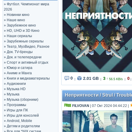
»
Футбол. Чемпионат мира
2026
»
Новинки кино
»
Наше кино
»
Зарубежное кино
»
HD, UHD и 3D Кино
»
Наши сериалы
»
Зарубежные сериалы
»
Театр, МузВидео, Разное
»
Док. TV-бренды
»
Док. и телепередачи
»
Спорт и активный отдых
»
Юмор и сатира
»
Аниме и Манга
0
2.01 GB
3
0
»
Книги и медиаматериалы
↑
56.5 KB/s
|
|
|
|
»
Аудиокниги
»
Музыка HD
»
Музыка
Неприятности / Strul / Troub
»
Музыка (сборники)
»
Программы
FILVOVAN
| 07 Окт 2024 04:44:22
|
»
Игры для ПК
»
Игры для консолей
»
Android, Mobile
»
Детям и родителям
»
Все для *NIX систем