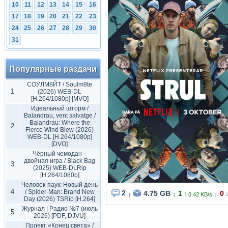
10
11
12
13
14
15
16
17
18
19
20
21
22
23
24
25
26
27
28
29
30
31
Популярные раздачи
СОУЛМ8ЙТ / Soulm8te
1
(2026) WEB-DL
[H.264/1080p] [MVO]
Идеальный шторм /
Balandrau, vent salvatge /
Balandrau: Where the
2
Fierce Wind Blew (2026)
WEB-DL [H.264/1080p]
[DVO]
Чёрный чемодан –
двойная игра / Black Bag
3
(2025) WEB-DLRip
[H.264/1080p]
Человек-паук: Новый день
4
/ Spider-Man: Brand New
2
4.75 GB
1
0
↑
0.42 KB/s
|
|
|
Day (2026) TSRip [H.264]
Журнал | Радио №7 (июль
5
2026) [PDF, DJVU]
Проект «Конец света» /