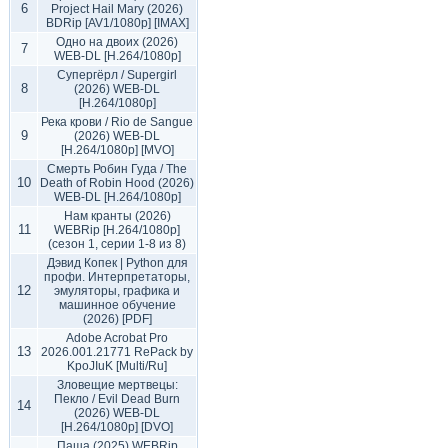
6
Project Hail Mary (2026)
BDRip [AV1/1080p] [IMAX]
Одно на двоих (2026)
7
WEB-DL [H.264/1080p]
Супергёрл / Supergirl
8
(2026) WEB-DL
[H.264/1080p]
Река крови / Rio de Sangue
9
(2026) WEB-DL
[H.264/1080p] [MVO]
Смерть Робин Гуда / The
10
Death of Robin Hood (2026)
WEB-DL [H.264/1080p]
Нам кранты (2026)
11
WEBRip [H.264/1080p]
(сезон 1, серии 1-8 из 8)
Дэвид Копек | Python для
профи. Интерпретаторы,
12
эмуляторы, графика и
машинное обучение
(2026) [PDF]
Adobe Acrobat Pro
13
2026.001.21771 RePack by
KpoJIuK [Multi/Ru]
Зловещие мертвецы:
Пекло / Evil Dead Burn
14
(2026) WEB-DL
[H.264/1080p] [DVO]
Паша (2025) WEBRip