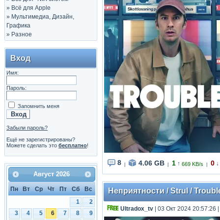
»
Всё для Apple
»
Мультимедиа, Дизайн,
Графика
»
Разное
Вход
Имя:
Пароль:
Запомнить меня
Забыли пароль?
Ещё не зарегистрированы?
Можете сделать это
бесплатно
!
8
4.06 GB
1
0
↑
↓
669 KB/s
|
|
|
Август
2026
Пн
Вт
Ср
Чт
Пт
Сб
Вс
Неприятности / Strul / Troub
1
2
Ultradox_tv
| 03 Окт 2024 20:57:26
3
4
5
6
7
8
9