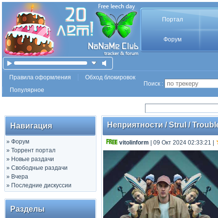
Портал
Форум
Правила оформления
Обход блокировок
Поиск :
Популярное
Неприятности / Strul / Troub
Навигация
»
Форум
vitolinform
| 09 Окт 2024 02:33:21
|
»
Торрент портал
»
Новые раздачи
»
Свободные раздачи
»
Вчера
»
Последние дискуссии
Разделы