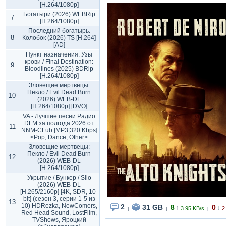
[H.264/1080p]
Богатыри (2026) WEBRip
7
[H.264/1080p]
Последний богатырь.
8
Колобок (2026) TS [H.264]
[AD]
Пункт назначения: Узы
крови / Final Destination:
9
Bloodlines (2025) BDRip
[H.264/1080p]
Зловещие мертвецы:
Пекло / Evil Dead Burn
10
(2026) WEB-DL
[H.264/1080p] [DVO]
VA - Лучшие песни Радио
DFM за полгода 2026 от
11
NNM-CLub [MP3|320 Kbps]
<Pop, Dance, Other>
Зловещие мертвецы:
Пекло / Evil Dead Burn
12
(2026) WEB-DL
[H.264/1080p]
Укрытие / Бункер / Silo
(2026) WEB-DL
[H.265/2160p] [4K, SDR, 10-
bit] (сезон 3, серии 1-5 из
13
10) HDRezka, NewComers,
2
31 GB
8
0
↑
↓
3.95 KB/s
2
|
|
|
Red Head Sound, LostFilm,
TVShows, Яроцкий