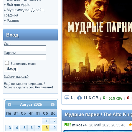
»
Всё для Apple
»
Мультимедиа, Дизайн,
Графика
»
Разное
Вход
Имя:
Пароль:
Запомнить меня
Забыли пароль?
Ещё не зарегистрированы?
Можете сделать это
бесплатно
!
1
11.6 GB
6
0
↑
↓
56.5 KB/s
|
|
|
Август
2026
Пн
Вт
Ср
Чт
Пт
Сб
Вс
Мудрые парни / The Alto Knig
1
2
mikos74
| 28 Май 2025 20:55:46
|
3
4
5
6
7
8
9