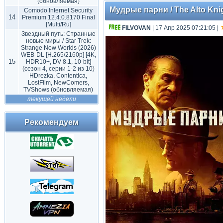
(обновляемая)
Мудрые парни / The Alto Kni
Comodo Internet Security
14
Premium 12.4.0.8170 Final
[Multi/Ru]
FILVOVAN
| 17 Апр 2025 07:21:05
|
Звездный путь: Странные
новые миры / Star Trek:
Strange New Worlds (2026)
WEB-DL [H.265/2160p] [4K,
15
HDR10+, DV 8.1, 10-bit]
(сезон 4, серии 1-2 из 10)
HDrezka, Contentica,
LostFilm, NewComers,
TVShows (обновляемая)
текущей недели
Рекомендуем