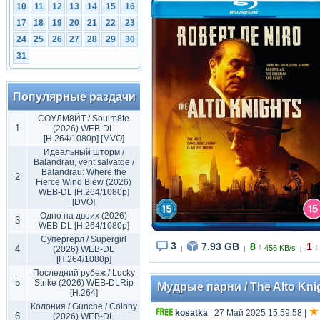
10
11
12
13
14
15
16
17
18
19
20
21
22
23
24
25
26
27
28
29
30
31
Популярные раздачи
СОУЛМ8ЙТ / Soulm8te
1
(2026) WEB-DL
[H.264/1080p] [MVO]
Идеальный шторм /
Balandrau, vent salvatge /
Balandrau: Where the
2
Fierce Wind Blew (2026)
WEB-DL [H.264/1080p]
[DVO]
Одно на двоих (2026)
3
WEB-DL [H.264/1080p]
Супергёрл / Supergirl
3
7.93 GB
8
1
↑
↓
4
456 KB/s
(2026) WEB-DL
|
|
|
[H.264/1080p]
Последний рубеж / Lucky
5
Strike (2026) WEB-DLRip
Мудрые парни / The Alto Kni
[H.264]
Колония / Gunche / Colony
kosatka
| 27 Май 2025 15:59:58
|
6
(2026) WEB-DL