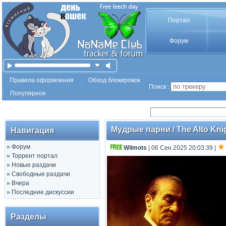
Портал
Форум
Правила оформления
Обход блокировок
Поиск :
Популярное
Мудрые парни / The Alto Kni
Навигация
»
Форум
Wilmots
| 06 Сен 2025 20:03:39
|
»
Торрент портал
»
Новые раздачи
»
Свободные раздачи
»
Вчера
»
Последние дискуссии
Разделы