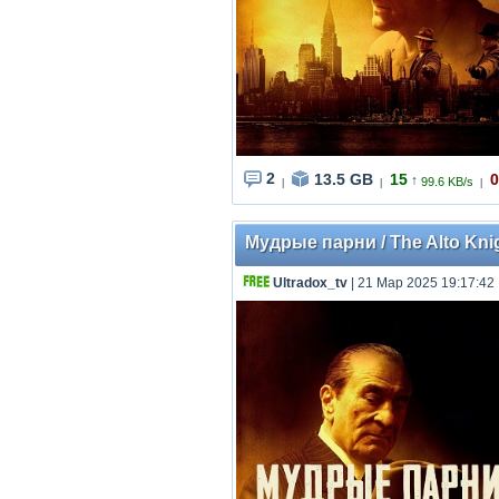
2
13.5 GB
15
0
↑
99.6 KB/s
|
|
|
Мудрые парни / The Alto Kni
Ultradox_tv
| 21 Мар 2025 19:17:42