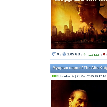
9
2.05 GB
6
0
↑
10.3 KB/s
|
|
|
Мудрые парни / The Alto Kni
Ultradox_tv
| 21 Мар 2025 19:17:16