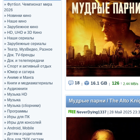
»
Футбол. Чемпионат мира
2026
»
Новинки кино
»
Наше кино
»
Зарубежное кино
»
HD, UHD и 3D Кино
»
Наши сериалы
»
Зарубежные сериалы
»
Театр, МузВидео, Разное
»
Док. TV-бренды
»
Док. и телепередачи
»
Спорт и активный отдых
»
Юмор и сатира
»
Аниме и Манга
18
16.1 GB
126
»
Книги и медиаматериалы
↑
2.44 MB/s
|
|
»
Аудиокниги
»
Музыка HD
»
Музыка
Мудрые парни / The Alto Knig
»
Музыка (сборники)
»
Программы
NeverDying1337
| 28 Май 2025 23:
»
Игры для ПК
»
Игры для консолей
»
Android, Mobile
»
Детям и родителям
»
Все для *NIX систем