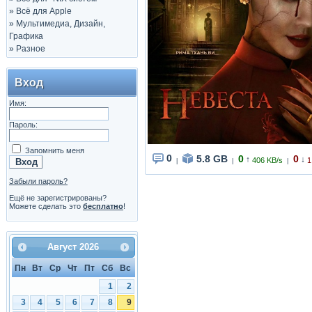
»
Всё для Apple
»
Мультимедиа, Дизайн,
Графика
»
Разное
Вход
Имя:
Пароль:
Запомнить меня
0
5.8 GB
0
0
↑
↓
406 KB/s
1
|
|
|
Забыли пароль?
Ещё не зарегистрированы?
Можете сделать это
бесплатно
!
Август
2026
Пн
Вт
Ср
Чт
Пт
Сб
Вс
1
2
3
4
5
6
7
8
9