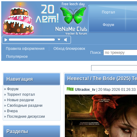
Портал
Форум
Правила оформления
Обход блокировок
Поиск :
Популярное
Невеста! / The Bride (2025) Te
Навигация
»
Форум
Ultradox_tv
| 20 Мар 2026 01:26:33
»
Торрент портал
»
Новые раздачи
»
Свободные раздачи
»
Вчера
»
Последние дискуссии
Разделы