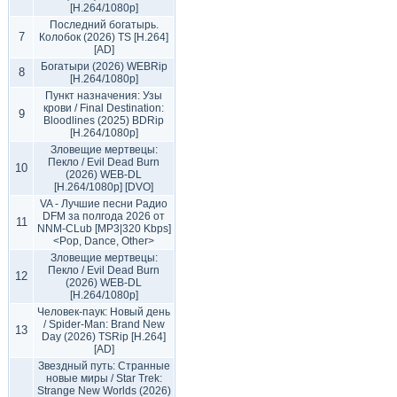
[H.264/1080p]
Последний богатырь.
7
Колобок (2026) TS [H.264]
[AD]
Богатыри (2026) WEBRip
8
[H.264/1080p]
Пункт назначения: Узы
крови / Final Destination:
9
Bloodlines (2025) BDRip
[H.264/1080p]
Зловещие мертвецы:
Пекло / Evil Dead Burn
10
(2026) WEB-DL
[H.264/1080p] [DVO]
VA - Лучшие песни Радио
DFM за полгода 2026 от
11
NNM-CLub [MP3|320 Kbps]
<Pop, Dance, Other>
Зловещие мертвецы:
Пекло / Evil Dead Burn
12
(2026) WEB-DL
[H.264/1080p]
Человек-паук: Новый день
/ Spider-Man: Brand New
13
Day (2026) TSRip [H.264]
[AD]
Звездный путь: Странные
новые миры / Star Trek:
Strange New Worlds (2026)