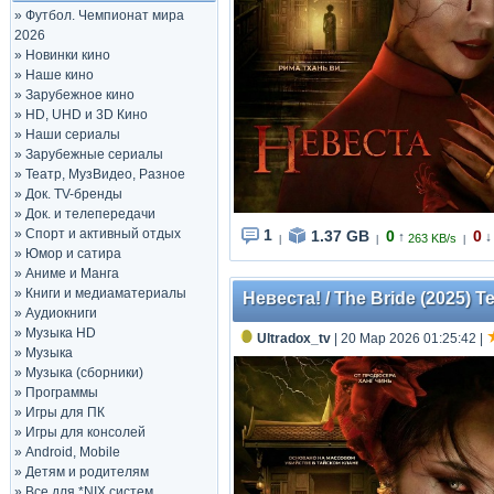
»
Футбол. Чемпионат мира
2026
»
Новинки кино
»
Наше кино
»
Зарубежное кино
»
HD, UHD и 3D Кино
»
Наши сериалы
»
Зарубежные сериалы
»
Театр, МузВидео, Разное
»
Док. TV-бренды
»
Док. и телепередачи
»
Спорт и активный отдых
1
1.37 GB
0
0
↑
↓
263 KB/s
|
|
|
»
Юмор и сатира
»
Аниме и Манга
»
Книги и медиаматериалы
Невеста! / The Bride (2025) Te
»
Аудиокниги
»
Музыка HD
Ultradox_tv
| 20 Мар 2026 01:25:42
|
»
Музыка
»
Музыка (сборники)
»
Программы
»
Игры для ПК
»
Игры для консолей
»
Android, Mobile
»
Детям и родителям
»
Все для *NIX систем