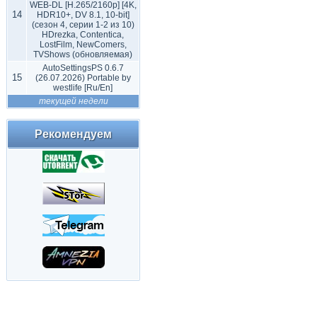
WEB-DL [H.265/2160p] [4K,
14
HDR10+, DV 8.1, 10-bit]
(сезон 4, серии 1-2 из 10)
HDrezka, Contentica,
LostFilm, NewComers,
TVShows (обновляемая)
AutoSettingsPS 0.6.7
15
(26.07.2026) Portable by
westlife [Ru/En]
текущей недели
Рекомендуем