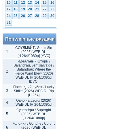
10
11
12
13
14
15
16
17
18
19
20
21
22
23
24
25
26
27
28
29
30
31
Популярные раздачи
СОУЛМ8ЙТ / Soulm8te
1
(2026) WEB-DL
[H.264/1080p] [MVO]
Идеальный шторм /
Balandrau, vent salvatge /
Balandrau: Where the
2
Fierce Wind Blew (2026)
WEB-DL [H.264/1080p]
[DVO]
Последний рубеж / Lucky
3
Strike (2026) WEB-DLRip
[H.264]
Одно на двоих (2026)
4
WEB-DL [H.264/1080p]
Супергёрл / Supergirl
5
(2026) WEB-DL
[H.264/1080p]
Колония / Gunche / Colony
6
(2026) WEB-DL