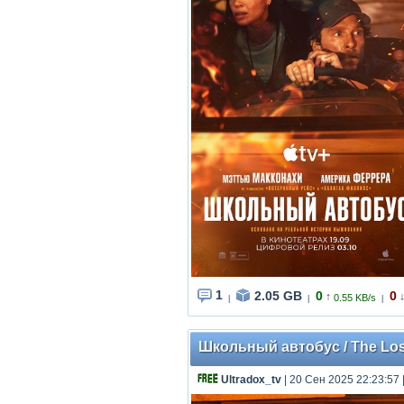
1
2.05 GB
0
0
↑
0.55 KB/s
|
|
|
Школьный автобус / The Lost
Ultradox_tv
| 20 Сен 2025 22:23:57