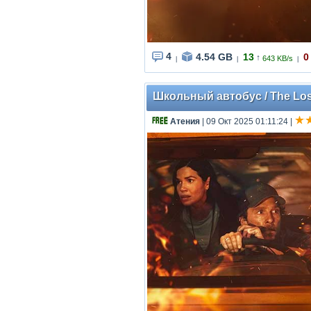
4
4.54 GB
13
0
↑
643 KB/s
|
|
|
Школьный автобус / The Lost
Атения
| 09 Окт 2025 01:11:24
|