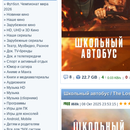
»
Футбол. Чемпионат мира
2026
»
Новинки кино
»
Наше кино
»
Зарубежное кино
»
HD, UHD и 3D Кино
»
Наши сериалы
»
Зарубежные сериалы
»
Театр, МузВидео, Разное
»
Док. TV-бренды
»
Док. и телепередачи
»
Спорт и активный отдых
»
Юмор и сатира
»
Аниме и Манга
8
22.7 GB
4
0
»
Книги и медиаматериалы
↑
0.03 KB/s
|
|
|
»
Аудиокниги
»
Музыка HD
»
Музыка
Школьный автобус / The Lost
»
Музыка (сборники)
»
Программы
il68k
| 08 Окт 2025 23:53:15
|
»
Игры для ПК
»
Игры для консолей
»
Android, Mobile
»
Детям и родителям
»
Все для *NIX систем