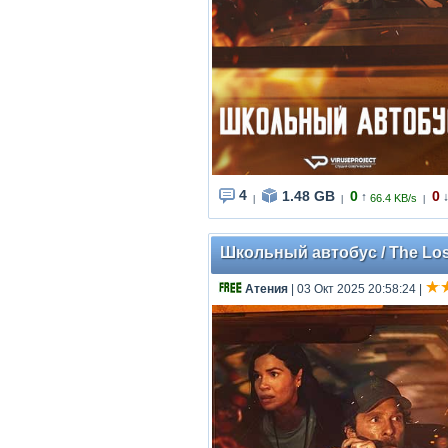
4
1.48 GB
0
0
↑
66.4 KB/s
|
|
|
Школьный автобус / The Lost
Атения
| 03 Окт 2025 20:58:24
|