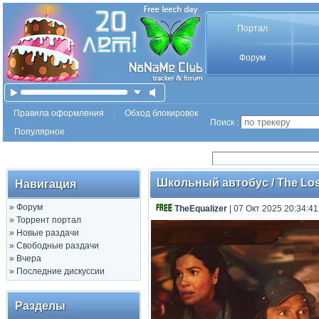
Портал
Форум
Правила оформления
Обход блокировок
Поиск :
Популярное
Школьный автобус / The Lost B
Навигация
»
Форум
TheEqualizer
| 07 Окт 2025 20:34:41
»
Торрент портал
»
Новые раздачи
»
Свободные раздачи
»
Вчера
»
Последние дискуссии
Разделы