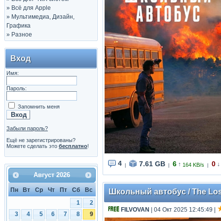
»
Всё для Apple
»
Мультимедиа, Дизайн,
Графика
»
Разное
Вход
Имя:
Пароль:
Запомнить меня
Забыли пароль?
Ещё не зарегистрированы?
Можете сделать это
бесплатно
!
4
7.61 GB
6
0
↑
↓
164 KB/s
|
|
|
Август
2026
Пн
Вт
Ср
Чт
Пт
Сб
Вс
Школьный автобус / The Lost 
1
2
FILVOVAN
| 04 Окт 2025 12:45:49
|
3
4
5
6
7
8
9