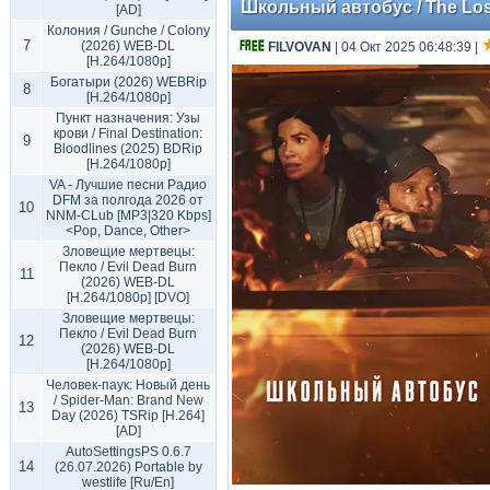
Школьный автобус / The Lost
[AD]
Колония / Gunche / Colony
7
(2026) WEB-DL
FILVOVAN
| 04 Окт 2025 06:48:39
|
[H.264/1080p]
Богатыри (2026) WEBRip
8
[H.264/1080p]
Пункт назначения: Узы
крови / Final Destination:
9
Bloodlines (2025) BDRip
[H.264/1080p]
VA - Лучшие песни Радио
DFM за полгода 2026 от
10
NNM-CLub [MP3|320 Kbps]
<Pop, Dance, Other>
Зловещие мертвецы:
Пекло / Evil Dead Burn
11
(2026) WEB-DL
[H.264/1080p] [DVO]
Зловещие мертвецы:
Пекло / Evil Dead Burn
12
(2026) WEB-DL
[H.264/1080p]
Человек-паук: Новый день
/ Spider-Man: Brand New
13
Day (2026) TSRip [H.264]
[AD]
AutoSettingsPS 0.6.7
14
(26.07.2026) Portable by
westlife [Ru/En]