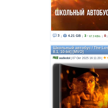
3
4.21 GB
3
0
↑
67.3 KB/s
|
|
|
|
Школьный автобус / The Lost
8.1, 10-bit] [MVO]
walledol
| 07 Окт 2025 16:11:20
|