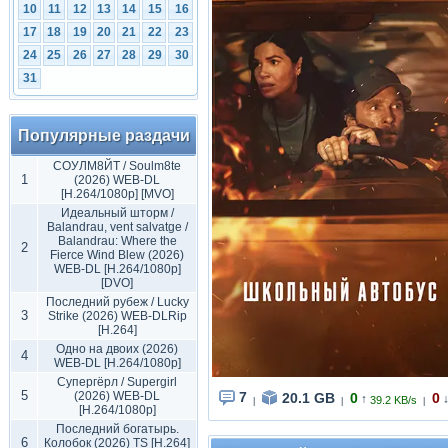
10
11
12
13
14
15
16
17
18
19
20
21
22
23
24
25
26
27
28
29
30
31
Популярные раздачи
СОУЛМ8ЙТ / Soulm8te
1
(2026) WEB-DL
[H.264/1080p] [MVO]
Идеальный шторм /
Balandrau, vent salvatge /
Balandrau: Where the
2
Fierce Wind Blew (2026)
WEB-DL [H.264/1080p]
[DVO]
Последний рубеж / Lucky
3
Strike (2026) WEB-DLRip
[H.264]
Одно на двоих (2026)
4
WEB-DL [H.264/1080p]
Супергёрл / Supergirl
5
(2026) WEB-DL
7
20.1 GB
0
0
↑
39.2 KB/s
|
|
|
[H.264/1080p]
Последний богатырь.
6
Колобок (2026) TS [H.264]