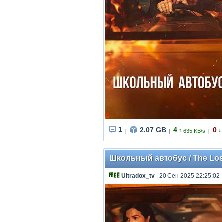
1
2.07 GB
4
0
↑
↓
635 KB/s
|
|
|
Школьный автобус / The Lost
Ultradox_tv
| 20 Сен 2025 22:25:02