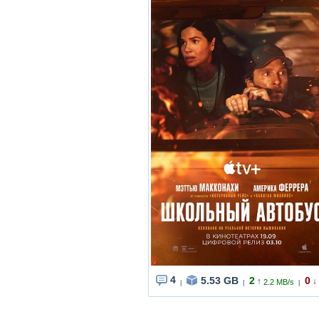
4
5.53 GB
2
0
↑
↓
2.2 MB/s
|
|
|