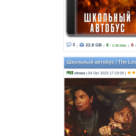
3
22.8 GB
6
0
↑
0.38 KB/s
|
|
|
Школьный автобус / The Los
viruse
| 04 Окт 2025 17:10:56
|