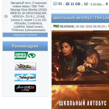
Звездный путь: Странные
31
11 GB
12
0
↑
0.35 KB/s
|
|
|
новые миры / Star Trek:
Strange New Worlds (2026)
WEB-DL [H.265/2160p] [4K,
15
HDR10+, DV 8.1, 10-bit]
Школьный автобус / The Lost
(сезон 4, серии 1-2 из 10)
HDrezka, Contentica,
FILVOVAN
| 04 Окт 2025 06:48:15
|
LostFilm, NewComers,
TVShows (обновляемая)
текущей недели
Рекомендуем