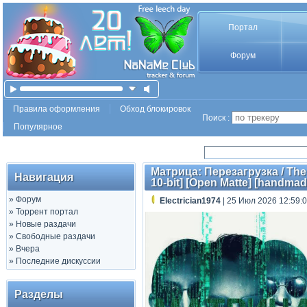
Портал
Форум
Правила оформления
Обход блокировок
Поиск :
Популярное
Матрица: Перезагрузка / The
Навигация
10-bit] [Open Matte] [handmad
»
Форум
Electrician1974
| 25 Июл 2026 12:59:
»
Торрент портал
»
Новые раздачи
»
Свободные раздачи
»
Вчера
»
Последние дискуссии
Разделы