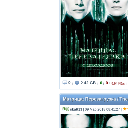
0
2.42 GB
0
0
↓
8.94 KB/s
|
|
|
|
Матрица: Перезагрузка / The 
skatt13
| 09 Мар 2018 08:41:27
|