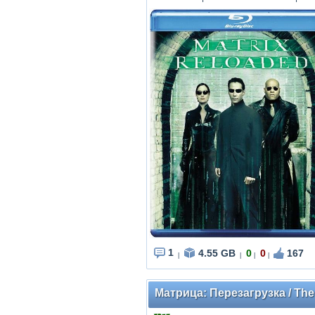
1
4.55 GB
0
0
167
|
|
|
|
Матрица: Перезагрузка / The 