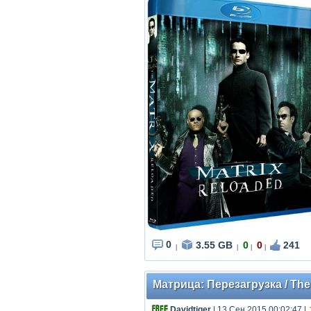
0
3.55 GB
0
0
241
|
|
|
|
Матрица: Перезагрузка / The 
Davidtiger
| 13 Сен 2015 00:02:47
|