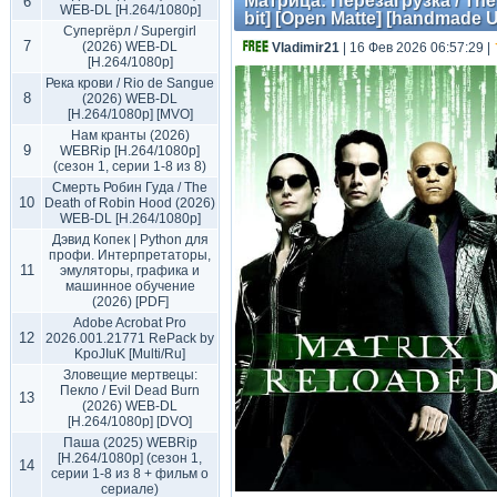
Матрица: Перезагрузка / The 
6
WEB-DL [H.264/1080p]
bit] [Open Matte] [handmade U
Супергёрл / Supergirl
7
(2026) WEB-DL
Vladimir21
| 16 Фев 2026 06:57:29
|
[H.264/1080p]
Река крови / Rio de Sangue
8
(2026) WEB-DL
[H.264/1080p] [MVO]
Нам кранты (2026)
9
WEBRip [H.264/1080p]
(сезон 1, серии 1-8 из 8)
Смерть Робин Гуда / The
10
Death of Robin Hood (2026)
WEB-DL [H.264/1080p]
Дэвид Копек | Python для
профи. Интерпретаторы,
11
эмуляторы, графика и
машинное обучение
(2026) [PDF]
Adobe Acrobat Pro
12
2026.001.21771 RePack by
KpoJIuK [Multi/Ru]
Зловещие мертвецы:
Пекло / Evil Dead Burn
13
(2026) WEB-DL
[H.264/1080p] [DVO]
Паша (2025) WEBRip
[H.264/1080p] (сезон 1,
14
серии 1-8 из 8 + фильм о
сериале)