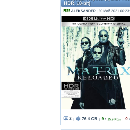
HDR, 10-bit]
ALEKSANDER
| 20 Май 2021 00:23
2
76.4 GB
9
0
↑
15.9 KB/s
|
|
|