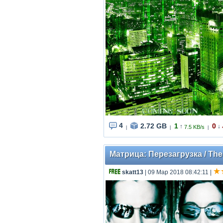
4
2.72 GB
1
0
↑
↓
7.5 KB/s
|
|
|
Матрица: Перезагрузка / The 
skatt13
| 09 Мар 2018 08:42:11
|