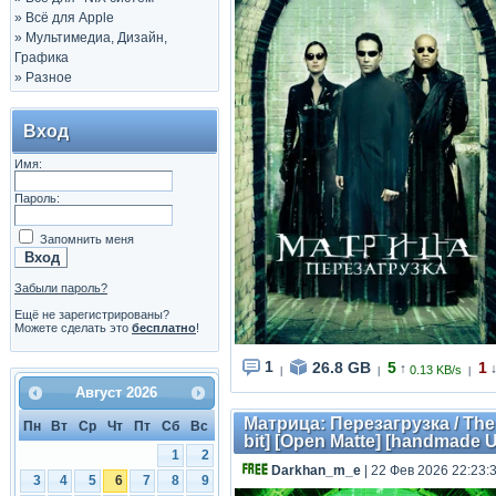
»
Всё для Apple
»
Мультимедиа, Дизайн,
Графика
»
Разное
Вход
Имя:
Пароль:
Запомнить меня
Забыли пароль?
Ещё не зарегистрированы?
Можете сделать это
бесплатно
!
1
26.8 GB
5
1
↑
0.13 KB/s
|
|
|
Август
2026
Матрица: Перезагрузка / The 
Пн
Вт
Ср
Чт
Пт
Сб
Вс
bit] [Open Matte] [handmade U
1
2
Darkhan_m_e
| 22 Фев 2026 22:23:
3
4
5
6
7
8
9