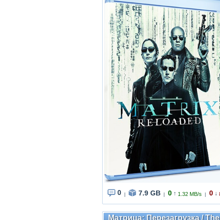
0
7.9 GB
0
0
↑
↓
1.32 MB/s
|
|
|
Матрица: Перезагрузка / The