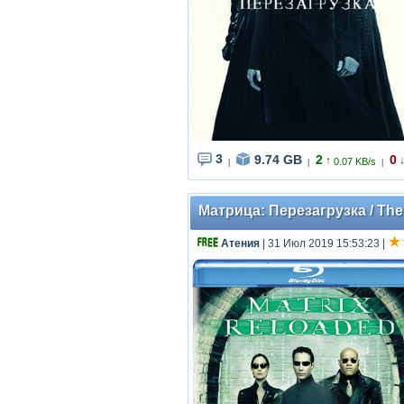
3
9.74 GB
2
0
↑
0.07 KB/s
|
|
|
Матрица: Перезагрузка / The M
Атения
| 31 Июл 2019 15:53:23
|