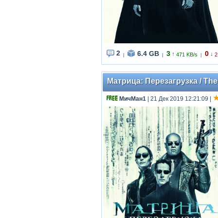
2
6.4 GB
3
0
↑
↓
471 KB/s
2
|
|
|
Матрица: Перезагрузка / The M
МичМан1
| 21 Дек 2019 12:21:09
|