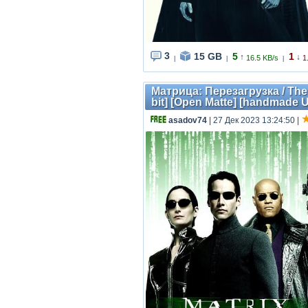
3
15 GB
5
1
↑
↓
16.5 KB/s
1
|
|
|
Матрица: Перезагрузка / The 
bit] [Open Matte] [handmade U
asadov74
| 27 Дек 2023 13:24:50
|