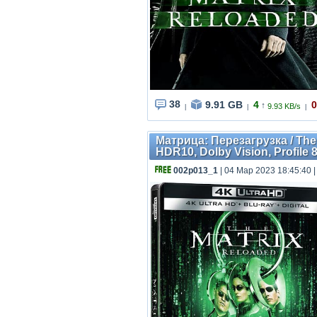
38
9.91 GB
4
0
↑
9.93 KB/s
|
|
|
Матрица: Перезагрузка / The 
HDR10, Dolby Vision, Profile 8,
002p013_1
| 04 Мар 2023 18:45:40