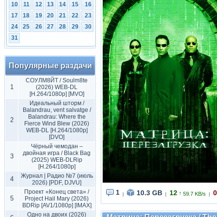
10
11
12
13
14
15
16
17
18
19
20
21
22
23
24
25
26
27
28
29
30
31
Популярные раздачи
СОУЛМ8ЙТ / Soulm8te
1
(2026) WEB-DL
[H.264/1080p] [MVO]
Идеальный шторм /
Balandrau, vent salvatge /
Balandrau: Where the
2
Fierce Wind Blew (2026)
WEB-DL [H.264/1080p]
[DVO]
Чёрный чемодан –
двойная игра / Black Bag
3
(2025) WEB-DLRip
[H.264/1080p]
Журнал | Радио №7 (июль
4
2026) [PDF, DJVU]
Проект «Конец света» /
1
10.3 GB
12
0
↑
59.7 KB/s
|
|
|
5
Project Hail Mary (2026)
BDRip [AV1/1080p] [IMAX]
Одно на двоих (2026)