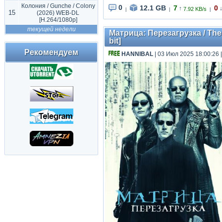
Колония / Gunche / Colony
0
12.1 GB
7
0
↑
7.92 KB/s
|
|
|
15
(2026) WEB-DL
[H.264/1080p]
текущей недели
Матрица: Перезагрузка / The 
bit]
Рекомендуем
HANNIBAL
| 03 Июл 2025 18:00:26