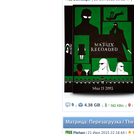
9
4.38 GB
1
0
↑
↓
582 KB/s
|
|
|
Матрица: Перезагрузка / The 
Plehan
| 21 Июл 2015 22:18:44
|