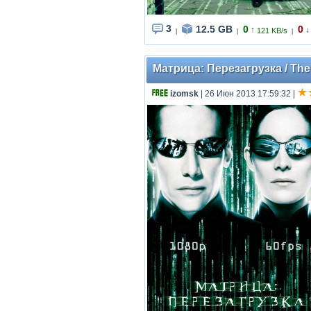
3
12.5 GB
0
0
↑
↓
121 KB/s
|
|
|
Матрица: Перезагрузка / The 
izomsk
| 26 Июн 2013 17:59:32
|