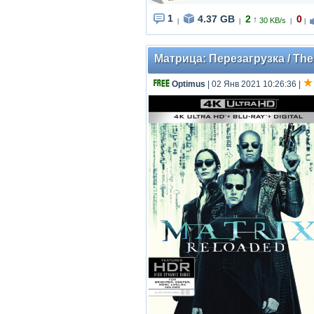
1
4.37 GB
2
0
↑
30 KB/s
|
|
|
|
Матрица: Перезагрузка / The 
Optimus
| 02 Янв 2021 10:26:36
|