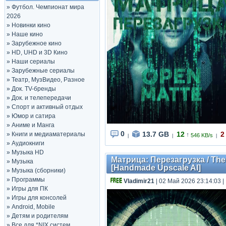
»
Футбол. Чемпионат мира
2026
»
Новинки кино
»
Наше кино
»
Зарубежное кино
»
HD, UHD и 3D Кино
»
Наши сериалы
»
Зарубежные сериалы
»
Театр, МузВидео, Разное
»
Док. TV-бренды
»
Док. и телепередачи
»
Спорт и активный отдых
»
Юмор и сатира
»
Аниме и Манга
0
13.7 GB
12
2
»
Книги и медиаматериалы
↑
546 KB/s
|
|
|
»
Аудиокниги
»
Музыка HD
Матрица: Перезагрузка / The 
»
Музыка
[Handmade Upscale AI]
»
Музыка (сборники)
»
Программы
Vladimir21
| 02 Май 2026 23:14:03
|
»
Игры для ПК
»
Игры для консолей
»
Android, Mobile
»
Детям и родителям
»
Все для *NIX систем