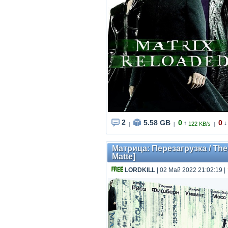
2
5.58 GB
0
0
↑
↓
122 KB/s
|
|
|
Матрица: Перезагрузка / The
Matte]
LORDKILL
| 02 Май 2022 21:02:19
|