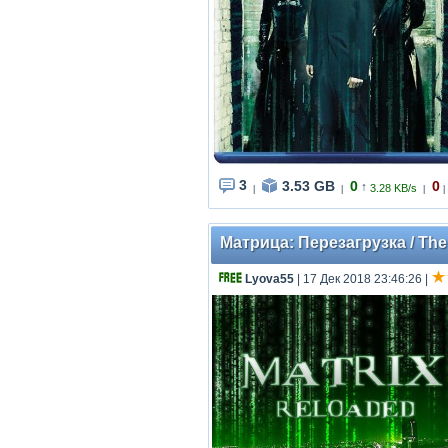
3
3.53 GB
0
0
↑
3.28 KB/s
|
|
|
|
Матрица: Перезагрузка / The 
Lyova55
| 17 Дек 2018 23:46:26
|