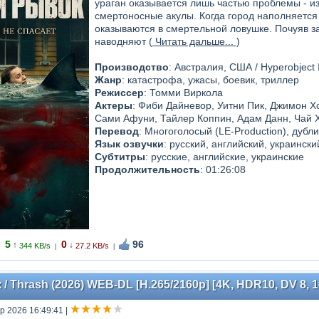
ураган оказывается лишь частью проблемы - и
смертоносные акулы. Когда город наполняетс
оказываются в смертельной ловушке. Почуяв з
наводняют (
Читать дальше...
)
Производство
: Австралия, США / Hyperobject I
Жанр
: катастрофа, ужасы, боевик, триллер
Режиссер
: Томми Виркола
Актеры
: Фиби Дайневор, Уитни Пик, Джимон Х
Сами Афуни, Тайлер Коппин, Адам Данн, Чай Х
Перевод
: Многоголосый (LE-Production), дубли
Язык озвучки
: русский, английский, украински
Субтитры
: русские, английские, украинские
Продолжительность
: 01:26:08
5
0
96
↑
↓
344 KB/s
27.2 KB/s
|
|
Thrash (2026) WEB-DL [H.265/2160p] [4K, HDR10, DV 8, 10
пр 2026 16:49:41
|