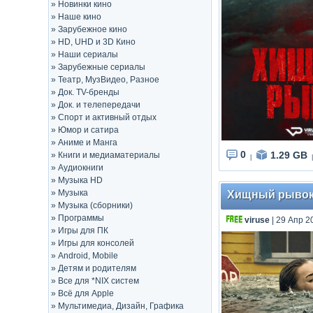
»
Новинки кино
»
Наше кино
»
Зарубежное кино
»
HD, UHD и 3D Кино
»
Наши сериалы
»
Зарубежные сериалы
»
Театр, МузВидео, Разное
»
Док. TV-бренды
»
Док. и телепередачи
»
Спорт и активный отдых
»
Юмор и сатира
»
Аниме и Манга
0
1.29 GB
»
Книги и медиаматериалы
|
|
»
Аудиокниги
»
Музыка HD
»
Музыка
Хищный рывок /
»
Музыка (сборники)
»
Программы
viruse
| 29 Апр 2
»
Игры для ПК
»
Игры для консолей
»
Android, Mobile
»
Детям и родителям
»
Все для *NIX систем
»
Всё для Apple
»
Мультимедиа, Дизайн, Графика