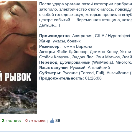
После удара урагана пятой категории прибреж
затопило, электричество отключилось, повсюд
с собой голодных акул, которые проникли вглу
центре событий — беременная женщина, котора
дальше...
)
Производство
: Австралия, США / Hyperobject I
Жанр
: ужасы, боевик
Режиссер
: Томми Виркола
Актеры
: Фиби Дайневор, Джимон Хонсу, Уитни
Стэйси Клаузен, Эндрю Лис, Эми Мэтьюз, Элай
Перевод
: Дублированный (WinMedia), Многого
Язык озвучки
: Русский, Английский
Субтитры
: Русские (Forced, Full), Английские (
Продолжительность
: 01:26:08
2
0
89
↑
↓
346 KB/s
3.02 MB/s
|
|