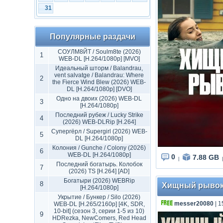
31
Популярные раздачи
СОУЛМ8ЙТ / Soulm8te (2026)
1
WEB-DL [H.264/1080p] [MVO]
Идеальный шторм / Balandrau,
vent salvatge / Balandrau: Where
2
the Fierce Wind Blew (2026) WEB-
DL [H.264/1080p] [DVO]
Одно на двоих (2026) WEB-DL
3
[H.264/1080p]
Последний рубеж / Lucky Strike
4
(2026) WEB-DLRip [H.264]
Супергёрл / Supergirl (2026) WEB-
5
DL [H.264/1080p]
Колония / Gunche / Colony (2026)
6
WEB-DL [H.264/1080p]
0
7.88 GB
|
|
Последний богатырь. Колобок
7
(2026) TS [H.264] [AD]
Богатыри (2026) WEBRip
8
Хищный рывок /
[H.264/1080p]
Укрытие / Бункер / Silo (2026)
messer20080
| 1
WEB-DL [H.265/2160p] [4K, SDR,
10-bit] (сезон 3, серии 1-5 из 10)
9
HDRezka, NewComers, Red Head