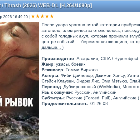
 Thrash (2026) WEB-DL [H.264/1080p]
пр 2026 16:49:20
|
После удара урагана пятой категории прибреж
затопило, электричество отключилось, повсюд
с собой голодных акул, которые проникли вглу
центре событий — беременная женщина, котора
дальше...
)
Производство
: Австралия, США / Hyperobject I
Жанр
: ужасы, боевик
Режиссер
: Томми Виркола
Актеры
: Фиби Дайневор, Джимон Хонсу, Уитни
Стэйси Клаузен, Эндрю Лис, Эми Мэтьюз, Элай
Перевод
: Дублированный (WinMedia), Многого
Язык озвучки
: Русский, Английский
Субтитры
: Русские (Forced, Full), Английские (
Продолжительность
: 01:26:08