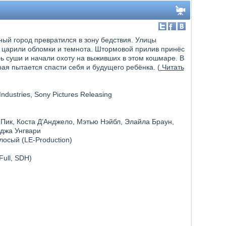
ный город превратился в зону бедствия. Улицы
у царили обломки и темнота. Штормовой прилив принёс
бь суши и начали охоту на выживших в этом кошмаре. В
я пытается спасти себя и будущего ребёнка. (
Читать
ndustries, Sony Pictures Releasing
 Пик, Коста Д’Анджело, Мэтью Нэйбл, Элайла Браун,
джа Унгвари
лосый (LE-Production)
Full, SDH)