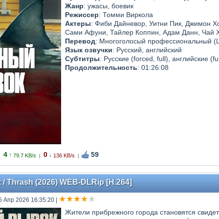
Жанр
: ужасы, боевик
Режиссер
: Томми Виркола
Актеры
: Фиби Дайневор, Уитни Пик, Джимон Х
Сами Афуни, Тайлер Коппин, Адам Данн, Чай Х
Перевод
: Многоголосый профессиональный (L
Язык озвучки
: Русский, английский
Субтитры
: Русские (forced, full), английские (fu
Продолжительность
: 01:26:08
4
0
59
↑
↓
79.7 KB/s
136 KB/s
|
|
 Thrash (2026) WEB-DLRip [H.264]
5 Апр 2026 16:35:20
|
Жители прибрежного города становятся свиде