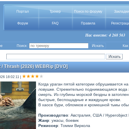
Портал
Трекер
Поиск по форуму
Закладки
Форум
FAQ
Правила
Регистрац
Нас вместе: 4 268 563
ое
Поиск :
Как
 Thrash (2026) WEBRip [DVO]
026 18:02:11
|
Когда ураган пятой категории обрушивается на
ловушке. Стремительно поднимающаяся вода з
смерть. Из глубины морской бездны в затопле
быстрые, беспощадные и жаждущие крови.
В хаосе бури, обломков и кромешной тьмы об
Производство
: Австралия, США / Hyperobject I
Жанр
: ужасы, боевик
Режиссер
: Томми Виркола