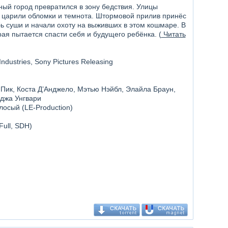
ный город превратился в зону бедствия. Улицы
у царили обломки и темнота. Штормовой прилив принёс
бь суши и начали охоту на выживших в этом кошмаре. В
я пытается спасти себя и будущего ребёнка. (
Читать
ndustries, Sony Pictures Releasing
 Пик, Коста Д’Анджело, Мэтью Нэйбл, Элайла Браун,
джа Унгвари
лосый (LE-Production)
Full, SDH)