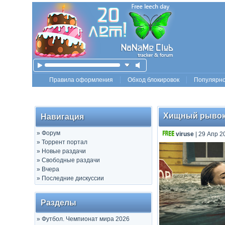
Правила оформления
Обход блокировок
Популярн
Хищный рывок /
Навигация
»
Форум
viruse
| 29 Апр 2
»
Торрент портал
»
Новые раздачи
»
Свободные раздачи
»
Вчера
»
Последние дискуссии
Разделы
»
Футбол. Чемпионат мира 2026