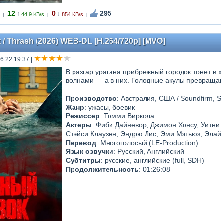
12
0
295
↑
↓
44.9 KB/s
854 KB/s
|
|
|
 Thrash (2026) WEB-DL [H.264/720p] [MVO]
6 22:19:37
|
В разгар урагана прибрежный городок тонет в 
волнами — а в них. Голодные акулы превраща
Производство
: Австралия, США / Soundfirm, So
Жанр
: ужасы, боевик
Режиссер
: Томми Виркола
Актеры
: Фиби Дайневор, Джимон Хонсу, Уитни
Стэйси Клаузен, Эндрю Лис, Эми Мэтьюз, Элай
Перевод
: Многоголосый (LE-Production)
Язык озвучки
: Русский, Английский
Субтитры
: русские, английские (full, SDH)
Продолжительность
: 01:26:08