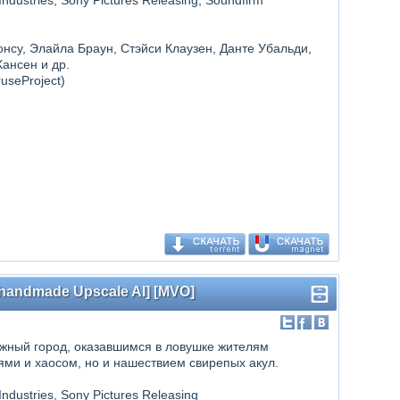
ndustries, Sony Pictures Releasing, Soundfirm
онсу, Элайла Браун, Стэйси Клаузен, Данте Убальди,
ансен и др.
useProject)
[handmade Upscale AI] [MVO]
жный город, оказавшимся в ловушке жителям
ями и хаосом, но и нашествием свирепых акул.
ndustries, Sony Pictures Releasing