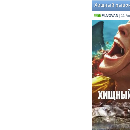
Хищный рывок /
FILVOVAN
| 11 А