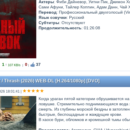
Актеры
: Фиби Дайневор, Уитни Пик, Джимон Х
Сами Афуни, Тайлер Коппин, Адам Данн, Чай Х
Перевод
: Профессиональный двухголосый (Vir
Язык озвучки
: Русский
Субтитры
: Отсутствуют
Продолжительность
: 01:26:08
1
0
37
↑
107 KB/s
|
|
 Thrash (2026) WEB-DL [H.264/1080p] [DVO]
026 18:01:41
|
Когда ураган пятой категории обрушивается на
ловушке. Стремительно поднимающаяся вода з
смерть. Из глубины морской бездны в затопле
быстрые, беспощадные и жаждущие крови.
В хаосе бури, обломков и кромешной тьмы об