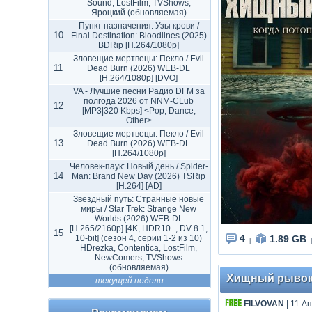
Sound, LostFilm, TVShows,
Яроцкий (обновляемая)
Пункт назначения: Узы крови /
10
Final Destination: Bloodlines (2025)
BDRip [H.264/1080p]
Зловещие мертвецы: Пекло / Evil
11
Dead Burn (2026) WEB-DL
[H.264/1080p] [DVO]
VA - Лучшие песни Радио DFM за
полгода 2026 от NNM-CLub
12
[MP3|320 Kbps] <Pop, Dance,
Other>
Зловещие мертвецы: Пекло / Evil
13
Dead Burn (2026) WEB-DL
[H.264/1080p]
Человек-паук: Новый день / Spider-
14
Man: Brand New Day (2026) TSRip
[H.264] [AD]
Звездный путь: Странные новые
миры / Star Trek: Strange New
Worlds (2026) WEB-DL
[H.265/2160p] [4K, HDR10+, DV 8.1,
15
4
1.89 GB
10-bit] (сезон 4, серии 1-2 из 10)
|
|
HDrezka, Contentica, LostFilm,
NewComers, TVShows
(обновляемая)
Хищный рывок / 
текущей недели
FILVOVAN
| 11 А