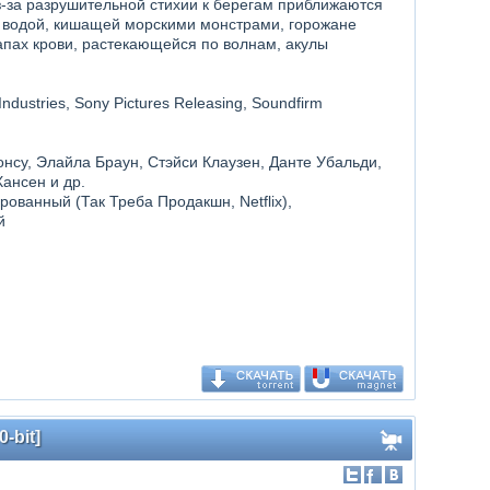
з-за разрушительной стихии к берегам приближаются
я водой, кишащей морскими монстрами, горожане
апах крови, растекающейся по волнам, акулы
ndustries, Sony Pictures Releasing, Soundfirm
онсу, Элайла Браун, Стэйси Клаузен, Данте Убальди,
ансен и др.
рованный (Так Треба Продакшн, Netflix),
й
-bit]