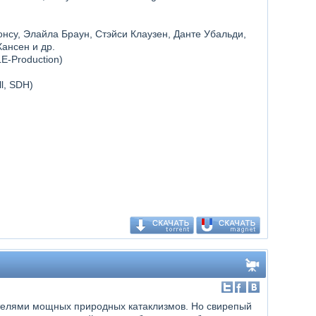
онсу, Элайла Браун, Стэйси Клаузен, Данте Убальди,
ансен и др.
E-Production)
ll, SDH)
телями мощных природных катаклизмов. Но свирепый