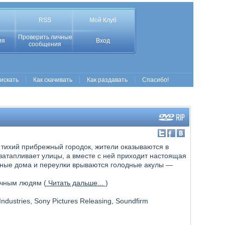
RSS
Мой Клуб
Проверить личные
ия
Вход
сообщения
 искать
Как скачивать
Как раздавать
Спасибо!
 тихий прибрежный городок, жители оказываются в
атапливает улицы, а вместе с ней приходит настоящая
нные дома и переулки врываются голодные акулы —
ычным людям (
Читать дальше...
)
ndustries, Sony Pictures Releasing, Soundfirm