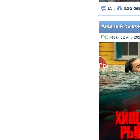
13
3.95 GB
|
Хищный рывок /
il68k
| 12 Апр 202