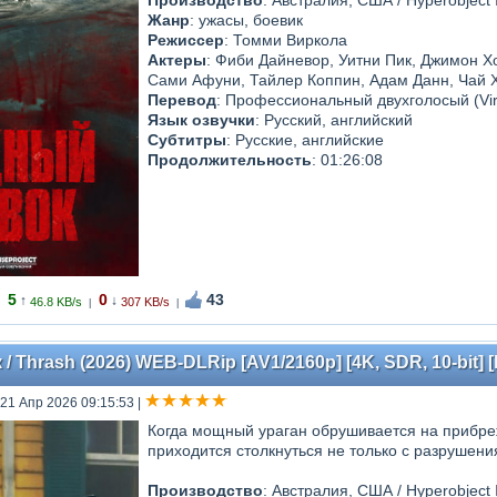
Производство
: Австралия, США / Hyperobject I
Жанр
: ужасы, боевик
Режиссер
: Томми Виркола
Актеры
: Фиби Дайневор, Уитни Пик, Джимон Х
Сами Афуни, Тайлер Коппин, Адам Данн, Чай Х
Перевод
: Профессиональный двухголосый (Vir
Язык озвучки
: Русский, английский
Субтитры
: Русские, английские
Продолжительность
: 01:26:08
5
0
43
↑
↓
46.8 KB/s
307 KB/s
|
|
Thrash (2026) WEB-DLRip [AV1/2160p] [4K, SDR, 10-bit] 
 21 Апр 2026 09:15:53
|
Когда мощный ураган обрушивается на прибре
приходится столкнуться не только с разрушени
Производство
: Австралия, США / Hyperobject I