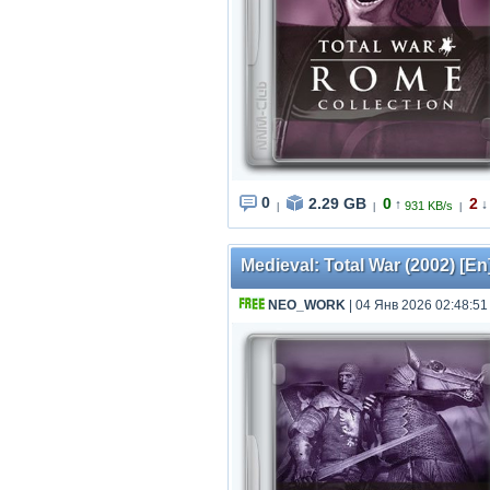
0
2.29 GB
0
2
↑
↓
931 KB/s
|
|
|
Medieval: Total War (2002) [En
NEO_WORK
| 04 Янв 2026 02:48:51