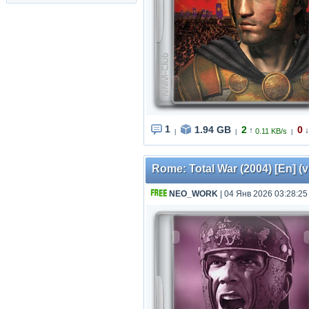
1
1.94 GB
2
0
↑
↓
0.11 KB/s
|
|
|
Rome: Total War (2004) [En] (v
NEO_WORK
| 04 Янв 2026 03:28:25