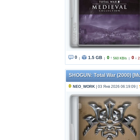
0
1.5 GB
0
0
↑
↓
560 KB/s
2
|
|
|
SHOGUN: Total War (2000) [Mul
NEO_WORK
| 03 Янв 2026 06:19:09
|