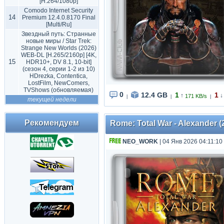
[H.264/1080p]
Comodo Internet Security
14
Premium 12.4.0.8170 Final
[Multi/Ru]
Звездный путь: Странные
новые миры / Star Trek:
Strange New Worlds (2026)
WEB-DL [H.265/2160p] [4K,
15
HDR10+, DV 8.1, 10-bit]
(сезон 4, серии 1-2 из 10)
HDrezka, Contentica,
LostFilm, NewComers,
TVShows (обновляемая)
0
12.4 GB
1
1
↑
↓
171 KB/s
|
|
|
текущей недели
Рекомендуем
Rome: Total War - Alexander (
NEO_WORK
| 04 Янв 2026 04:11:10