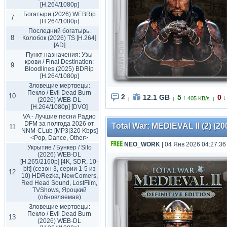
[H.264/1080p]
Богатыри (2026) WEBRip
7
[H.264/1080p]
Последний богатырь.
8
Колобок (2026) TS [H.264]
[AD]
Пункт назначения: Узы
крови / Final Destination:
9
Bloodlines (2025) BDRip
[H.264/1080p]
Зловещие мертвецы:
Пекло / Evil Dead Burn
10
2
12.1 GB
5
0
↑
↓
405 KB/s
(2026) WEB-DL
|
|
|
[H.264/1080p] [DVO]
VA - Лучшие песни Радио
DFM за полгода 2026 от
Total War: MEDIEVAL II (2) (200
11
NNM-CLub [MP3|320 Kbps]
<Pop, Dance, Other>
NEO_WORK
| 04 Янв 2026 04:27:36
Укрытие / Бункер / Silo
(2026) WEB-DL
[H.265/2160p] [4K, SDR, 10-
bit] (сезон 3, серии 1-5 из
12
10) HDRezka, NewComers,
Red Head Sound, LostFilm,
TVShows, Яроцкий
(обновляемая)
Зловещие мертвецы:
Пекло / Evil Dead Burn
13
(2026) WEB-DL