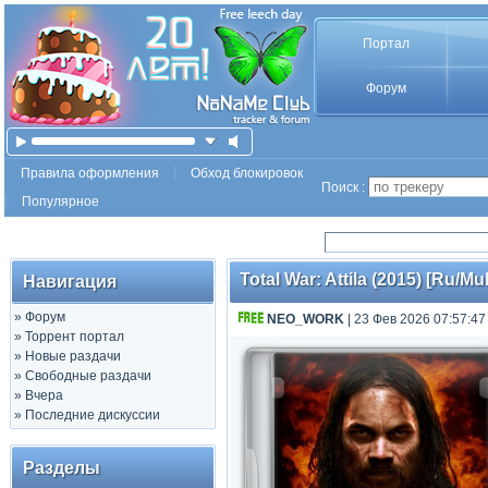
Портал
Форум
Правила оформления
Обход блокировок
Поиск :
Популярное
Total War: Attila (2015) [Ru/Mu
Навигация
»
Форум
NEO_WORK
| 23 Фев 2026 07:57:47
»
Торрент портал
»
Новые раздачи
»
Свободные раздачи
»
Вчера
»
Последние дискуссии
Разделы