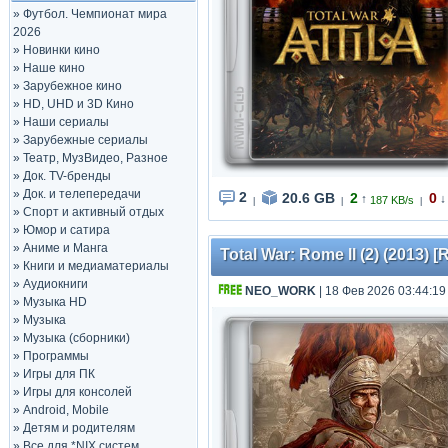
»
Футбол. Чемпионат мира
2026
»
Новинки кино
»
Наше кино
»
Зарубежное кино
»
HD, UHD и 3D Кино
»
Наши сериалы
»
Зарубежные сериалы
»
Театр, МузВидео, Разное
»
Док. TV-бренды
»
Док. и телепередачи
2
20.6 GB
2
0
↑
↓
187 KB/s
|
|
|
»
Спорт и активный отдых
»
Юмор и сатира
»
Аниме и Манга
Total War: Rome II (2) (2013) [
»
Книги и медиаматериалы
»
Аудиокниги
NEO_WORK
| 18 Фев 2026 03:44:19
»
Музыка HD
»
Музыка
»
Музыка (сборники)
»
Программы
»
Игры для ПК
»
Игры для консолей
»
Android, Mobile
»
Детям и родителям
»
Все для *NIX систем