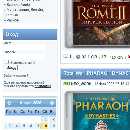
»
Всё для Apple
»
Мультимедиа, Дизайн,
Графика
»
Разное
Вход
Имя:
Пароль:
1
32.1 GB
17
0
↑
43.3 KB/s
|
|
|
Запомнить меня
Total War: PHARAOH DYNASTIES
Забыли пароль?
Ещё не зарегистрированы?
NEO_WORK
| 13 Фев 2026 06:15:44
Можете сделать это
бесплатно
!
Август
2026
Пн
Вт
Ср
Чт
Пт
Сб
Вс
1
2
3
4
5
6
7
8
9