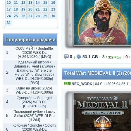
10
11
12
13
14
15
16
17
18
19
20
21
22
23
24
25
26
27
28
29
30
31
Популярные раздачи
СОУЛМ8ЙТ / Soulm8te
1
(2026) WEB-DL
0
53.1 GB
3
0
[H.264/1080p] [MVO]
↑
↓
329 KB/s
|
|
|
Идеальный шторм /
Balandrau, vent salvatge /
Balandrau: Where the
2
Total War: MEDIEVAL II (2) (20
Fierce Wind Blew (2026)
WEB-DL [H.264/1080p]
[DVO]
NEO_WORK
| 04 Янв 2026 04:35:11
Одно на двоих (2026)
3
WEB-DL [H.264/1080p]
Супергёрл / Supergirl
4
(2026) WEB-DL
[H.264/1080p]
Последний рубеж / Lucky
5
Strike (2026) WEB-DLRip
[H.264]
Колония / Gunche / Colony
6
(2026) WEB-DL