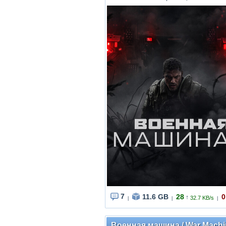
7
11.6 GB
28
0
↑
32.7 KB/s
|
|
|
Военная машина / War Machin