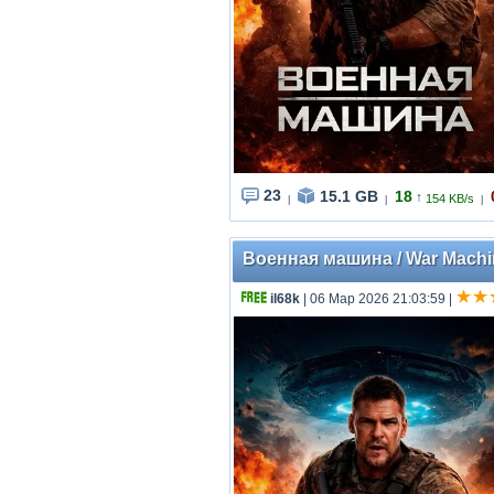
23
15.1 GB
18
↑
154 KB/s
|
|
|
Военная машина / War Machin
il68k
| 06 Мар 2026 21:03:59
|