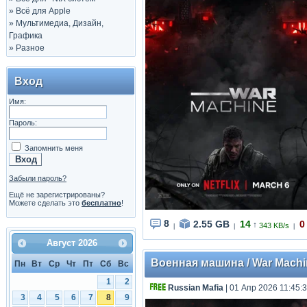
»
Всё для Apple
»
Мультимедиа, Дизайн,
Графика
»
Разное
Вход
Имя:
Пароль:
Запомнить меня
Забыли пароль?
Ещё не зарегистрированы?
Можете сделать это
бесплатно
!
8
2.55 GB
14
0
↑
343 KB/s
|
|
|
Август
2026
Военная машина / War Machi
Пн
Вт
Ср
Чт
Пт
Сб
Вс
1
2
Russian Mafia
| 01 Апр 2026 11:45:
3
4
5
6
7
8
9