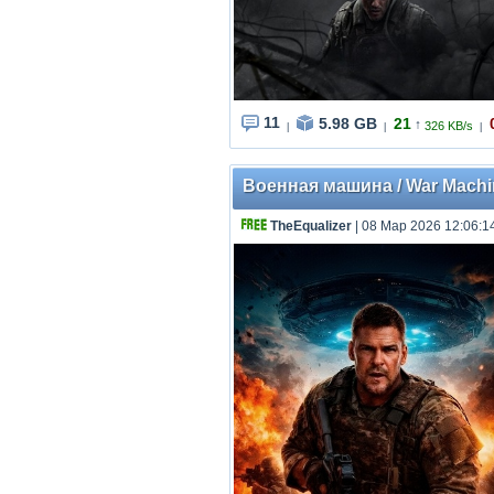
11
5.98 GB
21
↑
326 KB/s
|
|
|
Военная машина / War Machine
TheEqualizer
| 08 Мар 2026 12:06:1