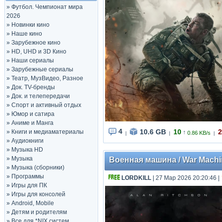
»
Футбол. Чемпионат мира
2026
»
Новинки кино
»
Наше кино
»
Зарубежное кино
»
HD, UHD и 3D Кино
»
Наши сериалы
»
Зарубежные сериалы
»
Театр, МузВидео, Разное
»
Док. TV-бренды
»
Док. и телепередачи
»
Спорт и активный отдых
»
Юмор и сатира
»
Аниме и Манга
4
10.6 GB
10
2
»
Книги и медиаматериалы
↑
0.86 KB/s
|
|
|
»
Аудиокниги
»
Музыка HD
»
Музыка
Военная машина / War Machin
»
Музыка (сборники)
»
Программы
LORDKILL
| 27 Мар 2026 20:20:46
|
»
Игры для ПК
»
Игры для консолей
»
Android, Mobile
»
Детям и родителям
»
Все для *NIX систем