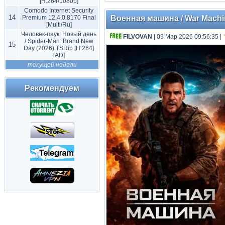
[H.264/1080p]
Comodo Internet Security
14
Premium 12.4.0.8170 Final
Военная машина / War Machin
[Multi/Ru]
Человек-паук: Новый день
FILVOVAN
| 09 Мар 2026 09:56:35
|
/ Spider-Man: Brand New
15
Day (2026) TSRip [H.264]
[AD]
текущей недели
Рекомендуем