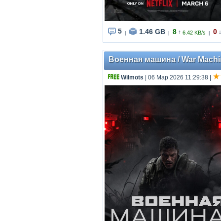
5
1.46 GB
8
0
↑
6.42 KB/s
|
|
|
Военная машина / War Machin
Wilmots
| 06 Мар 2026 11:29:38
|