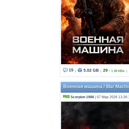
15
5.02 GB
29
↑
1.38 KB/s
|
|
|
Военная машина / War Machin
Scorpion 1986
| 07 Мар 2026 13:26: