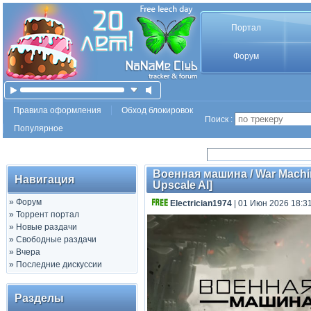
Портал
Форум
Правила оформления
Обход блокировок
Поиск :
Популярное
Военная машина / War Machin
Навигация
Upscale AI]
»
Форум
Electrician1974
| 01 Июн 2026 18:3
»
Торрент портал
»
Новые раздачи
»
Свободные раздачи
»
Вчера
»
Последние дискуссии
Разделы