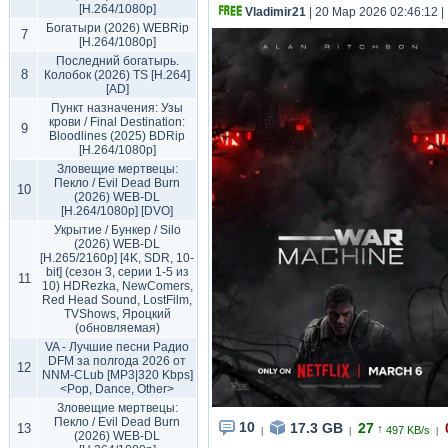
[H.264/1080p]
Vladimir21
| 20 Мар 2026 02:46:12
|
Богатыри (2026) WEBRip
7
[H.264/1080p]
Последний богатырь.
8
Колобок (2026) TS [H.264]
[AD]
Пункт назначения: Узы
крови / Final Destination:
9
Bloodlines (2025) BDRip
[H.264/1080p]
Зловещие мертвецы:
Пекло / Evil Dead Burn
10
(2026) WEB-DL
[H.264/1080p] [DVO]
Укрытие / Бункер / Silo
(2026) WEB-DL
[H.265/2160p] [4K, SDR, 10-
bit] (сезон 3, серии 1-5 из
11
10) HDRezka, NewComers,
Red Head Sound, LostFilm,
TVShows, Яроцкий
(обновляемая)
VA - Лучшие песни Радио
DFM за полгода 2026 от
12
NNM-CLub [MP3|320 Kbps]
<Pop, Dance, Other>
Зловещие мертвецы:
Пекло / Evil Dead Burn
10
17.3 GB
27
13
↑
497 KB/s
|
|
|
(2026) WEB-DL