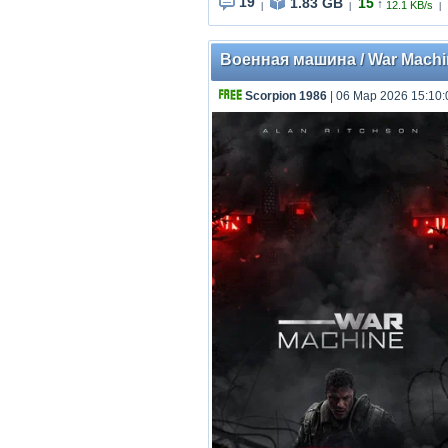
19
1.83 GB
15
↑
12.1 KB/s
|
|
|
Военная машина / War Machi
Scorpion 1986
| 06 Мар 2026 15:10: