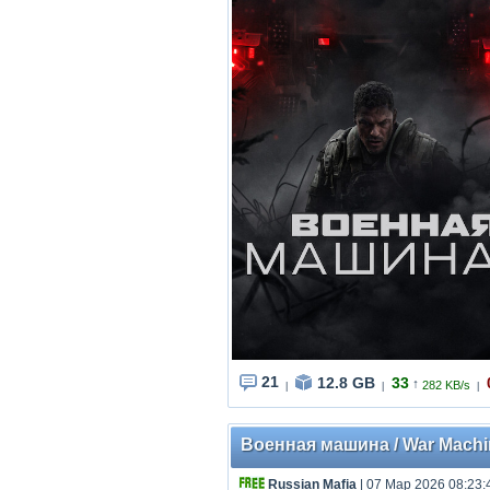
21
12.8 GB
33
↑
282 KB/s
|
|
|
Военная машина / War Machine
Russian Mafia
| 07 Мар 2026 08:23: