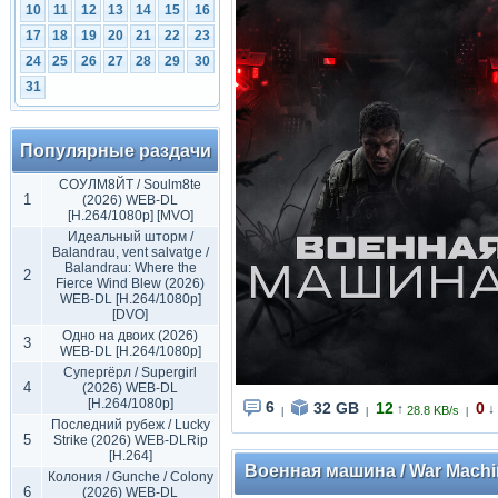
10
11
12
13
14
15
16
17
18
19
20
21
22
23
24
25
26
27
28
29
30
31
Популярные раздачи
СОУЛМ8ЙТ / Soulm8te
1
(2026) WEB-DL
[H.264/1080p] [MVO]
Идеальный шторм /
Balandrau, vent salvatge /
Balandrau: Where the
2
Fierce Wind Blew (2026)
WEB-DL [H.264/1080p]
[DVO]
Одно на двоих (2026)
3
WEB-DL [H.264/1080p]
Супергёрл / Supergirl
4
(2026) WEB-DL
[H.264/1080p]
6
32 GB
12
0
↑
↓
28.8 KB/s
|
|
|
Последний рубеж / Lucky
5
Strike (2026) WEB-DLRip
[H.264]
Военная машина / War Machin
Колония / Gunche / Colony
6
(2026) WEB-DL