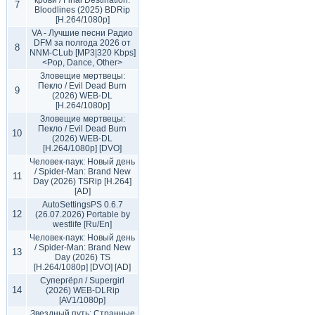
крови / Final Destination:
7
Bloodlines (2025) BDRip
[H.264/1080p]
VA - Лучшие песни Радио
DFM за полгода 2026 от
8
NNM-CLub [MP3|320 Kbps]
<Pop, Dance, Other>
Зловещие мертвецы:
Пекло / Evil Dead Burn
9
(2026) WEB-DL
[H.264/1080p]
Зловещие мертвецы:
Пекло / Evil Dead Burn
10
(2026) WEB-DL
[H.264/1080p] [DVO]
Человек-паук: Новый день
/ Spider-Man: Brand New
11
Day (2026) TSRip [H.264]
[AD]
AutoSettingsPS 0.6.7
12
(26.07.2026) Portable by
westlife [Ru/En]
Человек-паук: Новый день
/ Spider-Man: Brand New
13
Day (2026) TS
[H.264/1080p] [DVO] [AD]
Супергёрл / Supergirl
14
(2026) WEB-DLRip
[AV1/1080p]
Звездный путь: Странные