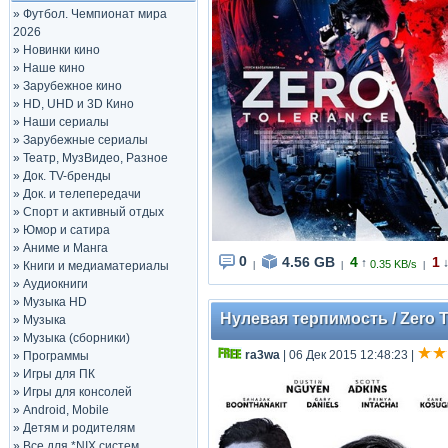
»
Футбол. Чемпионат мира
2026
»
Новинки кино
»
Наше кино
»
Зарубежное кино
»
HD, UHD и 3D Кино
»
Наши сериалы
»
Зарубежные сериалы
»
Театр, МузВидео, Разное
»
Док. TV-бренды
»
Док. и телепередачи
»
Спорт и активный отдых
»
Юмор и сатира
»
Аниме и Манга
0
4.56 GB
4
1
↑
0.35 KB/s
»
Книги и медиаматериалы
|
|
|
»
Аудиокниги
»
Музыка HD
Нулевая терпимость / Zero T
»
Музыка
»
Музыка (сборники)
ra3wa
| 06 Дек 2015 12:48:23
|
»
Программы
»
Игры для ПК
»
Игры для консолей
»
Android, Mobile
»
Детям и родителям
»
Все для *NIX систем