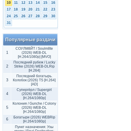
10
11
12
13
14
15
16
17
18
19
20
21
22
23
24
25
26
27
28
29
30
31
Популярные раздачи
СОУЛМ8ЙТ / Soulm8te
1
(2026) WEB-DL
[H.264/1080p] [MVO]
Последний рубеж / Lucky
2
Strike (2026) WEB-DLRip
[H.264]
Последний богатырь.
3
Колобок (2026) TS [H.264]
[AD]
Супергёрл / Supergirl
4
(2026) WEB-DL
[H.264/1080p]
Колония / Gunche / Colony
5
(2026) WEB-DL
[H.264/1080p]
Богатыри (2026) WEBRip
6
[H.264/1080p]
Пункт назначения: Узы