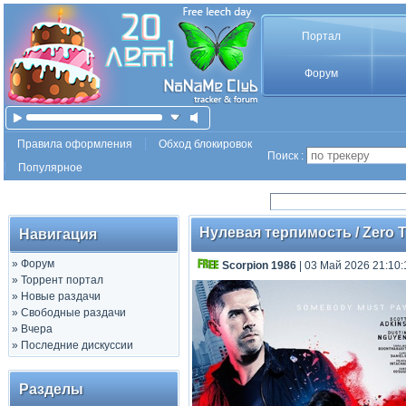
Портал
Форум
Правила оформления
Обход блокировок
Поиск :
Популярное
Нулевая терпимость / Zero To
Навигация
»
Форум
Scorpion 1986
| 03 Май 2026 21:10:
»
Торрент портал
»
Новые раздачи
»
Свободные раздачи
»
Вчера
»
Последние дискуссии
Разделы