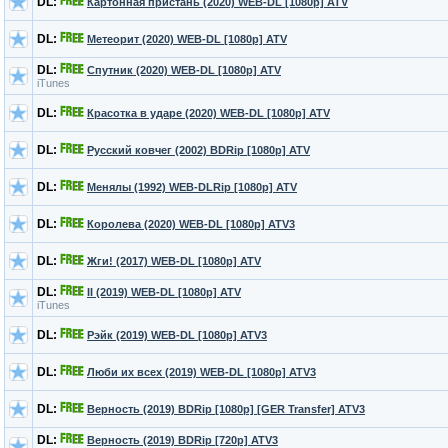
DL:
Картонная пристань (2020) WEB-DL [1080p] ATV
DL:
Метеорит (2020) WEB-DL [1080p] ATV
DL:
Спутник (2020) WEB-DL [1080p] ATV
iTunes
DL:
Красотка в ударе (2020) WEB-DL [1080p] ATV
DL:
Русский ковчег (2002) BDRip [1080p] ATV
DL:
Менялы (1992) WEB-DLRip [1080p] ATV
DL:
Королева (2020) WEB-DL [1080p] ATV3
DL:
Жги! (2017) WEB-DL [1080p] ATV
DL:
II (2019) WEB-DL [1080p] ATV
iTunes
DL:
Рэйк (2019) WEB-DL [1080p] ATV3
DL:
Люби их всех (2019) WEB-DL [1080p] ATV3
DL:
Верность (2019) BDRip [1080p] [GER Transfer] ATV3
DL:
Верность (2019) BDRip [720p] ATV3