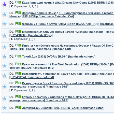
DL:
Куда приводят мечты / What Dreams May Come (1998) BDRip [1080
[
Страницы:
1
,
2
,
3
]
DL:
Звездные войны: Эпизод 1 – Скрытая угроза / Star Wars: Episode 
Menace (1999) HDRip [handmade Extended Cut]
DL:
Форсаж 7 / Furious Seven (2015) BDRip [H.264/720p-LQ] [Theatrical
DL:
Миссия невыполнима: Племя изгоев / Mission: Impossible - Rogue
[H.264/1080p] [handmade 60fps]
[
Страницы:
1
,
2
]
DL:
Пираты Карибского моря: На странных берегах / Pirates Of The C
Tides (2011) HDRip [handmade Extended Cut]
DL:
Тихий Дон (1931) DVDRip [H.264] [handmade colored]
DL:
Пункт назначения 4 / The Final Destination (2009) BDRip [1080p] 
стереопара 3D] [handmade 16:9]
DL:
Нетерпимость / Intolerance: Love's Struggle Throughout the Ages 
[H.264/720p] [handmade colored]
DL:
Исход: цари и боги / Exоdus: Gоds аnd Кings (2014) BDRip 3D [10
анаморфная стереопара] [handmade 16:9]
[
Страницы:
1
,
2
]
DL:
Стражи Галактики / Guardians of the Galaxy (2014) BDRip 3D [H.26
анаморфная стереопара] [handmade 16:9]
DL:
Джуманджи / Jumanji (1995) BDRip [720p] [handmade 60fps]