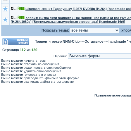
DL:
Штепсель женит Тарапуньку (1957) DVDRip [H.264] [handmade col
DL:
Хоббит: Битва пяти воинств / The Hobbit: The Battle of the Five A
[H.264/1080p] [Вертикальная анаморфная стереопара] [handmade 16:9]
Показать темы:
Упоря
Торрент-трекер NNM-Club
->
Остальное
->
handmade * v
Страница
112
из
120
Перейти:
Вы
не можете
начинать темы
Вы
не можете
отвечать на сообщения
Вы
не можете
редактировать свои сообщения
Вы
не можете
удалять свои сообщения
Вы
не можете
голосовать в опросах
Вы
не можете
присоединять файлы в этом форуме
Вы
не можете
скачивать файлы в этом форуме
Пользовательское соглаш