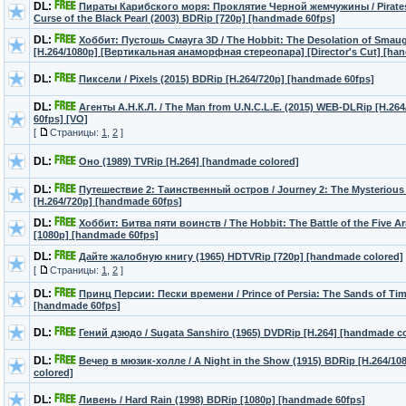
DL:
Пираты Карибского моря: Проклятие Черной жемчужины / Pirates 
Curse of the Black Pearl (2003) BDRip [720p] [handmade 60fps]
DL:
Хоббит: Пустошь Смауга 3D / The Hobbit: The Desolation of Smaug
[H.264/1080p] [Вертикальная анаморфная стереопара] [Director's Cut] [ha
DL:
Пиксели / Pixels (2015) BDRip [H.264/720p] [handmade 60fps]
DL:
Агенты А.Н.К.Л. / The Man from U.N.C.L.E. (2015) WEB-DLRip [H.26
60fps] [VO]
[
Страницы:
1
,
2
]
DL:
Оно (1989) TVRip [H.264] [handmade colored]
DL:
Путешествие 2: Таинственный остров / Journey 2: The Mysterious 
[H.264/720p] [handmade 60fps]
DL:
Хоббит: Битва пяти воинств / The Hobbit: The Battle of the Five A
[1080p] [handmade 60fps]
DL:
Дайте жалобную книгу (1965) HDTVRip [720p] [handmade colored]
[
Страницы:
1
,
2
]
DL:
Принц Персии: Пески времени / Prince of Persia: The Sands of Tim
[handmade 60fps]
DL:
Гений дзюдо / Sugata Sanshiro (1965) DVDRip [H.264] [handmade c
DL:
Вечер в мюзик-холле / A Night in the Show (1915) BDRip [H.264/1
colored]
DL:
Ливень / Hard Rain (1998) BDRip [1080p] [handmade 60fps]