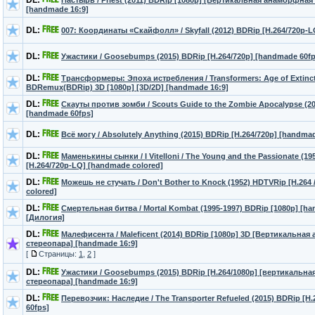
DL:
Пастырь / Priest (2011) BDRip [1080p] [Вертикальная анаморфная
[handmade 16:9]
DL:
007: Координаты «Скайфолл» / Skyfall (2012) BDRip [H.264/720p-
DL:
Ужастики / Goosebumps (2015) BDRip [H.264/720p] [handmade 60fp
DL:
Трансформеры: Эпоха истребления / Transformers: Age of Extinct
BDRemux(BDRip) 3D [1080p] [3D/2D] [handmade 16:9]
DL:
Скауты против зомби / Scouts Guide to the Zombie Apocalypse (20
[handmade 60fps]
DL:
Всё могу / Absolutely Anything (2015) BDRip [H.264/720p] [handma
DL:
Маменькины сынки / I Vitelloni / The Young and the Passionate (1
[H.264/720p-LQ] [handmade colored]
DL:
Можешь не стучать / Don't Bother to Knock (1952) HDTVRip [H.264
colored]
DL:
Смертельная битва / Mortal Kombat (1995-1997) BDRip [1080p] [h
[Дилогия]
DL:
Малефисента / Maleficent (2014) BDRip [1080p] 3D [Вертикальна
стереопара] [handmade 16:9]
[
Страницы:
1
,
2
]
DL:
Ужастики / Goosebumps (2015) BDRip [H.264/1080p] [вертикальн
стереопара] [handmade 16:9]
DL:
Перевозчик: Наследие / The Transporter Refueled (2015) BDRip [H
60fps]