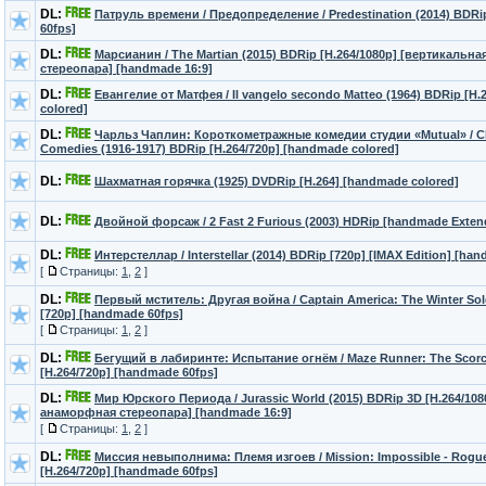
DL:
Патруль времени / Предопределение / Predestination (2014) BDRi
60fps]
DL:
Марсианин / The Martian (2015) BDRip [H.264/1080p] [вертикальн
стереопара] [handmade 16:9]
DL:
Евангелие от Матфея / Il vangelo secondo Matteo (1964) BDRip [H
colored]
DL:
Чарльз Чаплин: Короткометражные комедии студии «Mutual» / Ch
Comedies (1916-1917) BDRip [H.264/720p] [handmade colored]
DL:
Шахматная горячка (1925) DVDRip [H.264] [handmade colored]
DL:
Двойной форсаж / 2 Fast 2 Furious (2003) HDRip [handmade Exten
DL:
Интерстеллар / Interstellar (2014) BDRip [720p] [IMAX Edition] [ha
[
Страницы:
1
,
2
]
DL:
Первый мститель: Другая война / Captain America: The Winter Sol
[720p] [handmade 60fps]
[
Страницы:
1
,
2
]
DL:
Бегущий в лабиринте: Испытание огнём / Maze Runner: The Scorch
[H.264/720p] [handmade 60fps]
DL:
Мир Юрского Периода / Jurassic World (2015) BDRip 3D [H.264/10
анаморфная стереопара] [handmade 16:9]
[
Страницы:
1
,
2
]
DL:
Миссия невыполнима: Племя изгоев / Mission: Impossible - Rogue
[H.264/720p] [handmade 60fps]