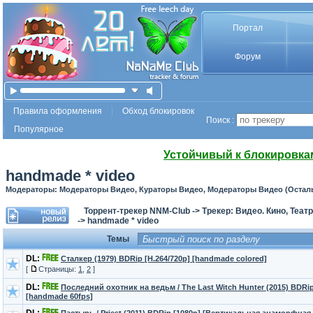
Портал
Форум
Правила оформления
Обход блокировок
Поиск :
Популярное
Устойчивый к блокировка
handmade * video
Модераторы: Модераторы Видео, Кураторы Видео, Модераторы Видео (Остал
Торрент-трекер NNM-Club
->
Трекер: Видео. Кино, Теат
->
handmade * video
Темы
DL:
Сталкер (1979) BDRip [H.264/720p] [handmade colored]
[
Страницы:
1
,
2
]
DL:
Последний охотник на ведьм / The Last Witch Hunter (2015) BDRip
[handmade 60fps]