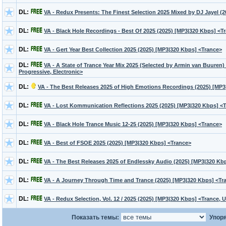
DL:
VA - Redux Presents: The Finest Selection 2025 Mixed by DJ Jayel (
DL:
VA - Black Hole Recordings - Best Of 2025 (2025) [MP3|320 Kbps] <Tr
DL:
VA - Gert Year Best Collection 2025 (2025) [MP3|320 Kbps] <Trance>
DL:
VA - A State of Trance Year Mix 2025 (Selected by Armin van Buuren)
Progressive, Electronic>
DL:
VA - The Best Releases 2025 of High Emotions Recordings (2025) [MP3
DL:
VA - Lost Kommunication Reflections 2025 (2025) [MP3|320 Kbps] <
DL:
VA - Black Hole Trance Music 12-25 (2025) [MP3|320 Kbps] <Trance>
DL:
VA - Best of FSOE 2025 (2025) [MP3|320 Kbps] <Trance>
DL:
VA - The Best Releases 2025 of Endlessky Audio (2025) [MP3|320 Kbp
DL:
VA - A Journey Through Time and Trance (2025) [MP3|320 Kbps] <Tr
DL:
VA - Redux Selection, Vol. 12 / 2025 (2025) [MP3|320 Kbps] <Trance, U
Показать темы:
Упоря