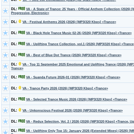
DL:
VA - A State of Trance: 25 Years - Official Anthem Collection (2026) 
Progressive, Electronic>
DL:
VA - Festival Anthems 2026 (2026) [MP3|320 Kbps] <Trance>
DL:
VA - Black Hole Trance Music 02-26 (2026) [MP3|320 Kbps] <Trance>
DL:
VA - Uplifting Trance Collection, vol.1 (2026) [MP3|320 Kbps] <Trance
DL:
VA - Best of Blue Dot Trance (2026) [MP3|320 Kbps] <Trance>
DL:
VA - Top 11 September 2025 Emotional and Uplifting Trance (2026) [MP3
Trance>
DL:
VA - Suanda Future 2026-01 (2026) [MP3|320 Kbps] <Trance>
DL:
VA - Trance Party 2026 (2026) [MP3|320 Kbps] <Trance>
DL:
VA - Selected Trance Music 2026 (2026) [MP3|320 Kbps] <Trance>
DL:
VA - Unkonscious Festival 2026 (2026) [MP3|320 Kbps] <Trance>
DL:
VA - Redux Selection, Vol. 2 / 2026 (2026) [MP3|320 Kbps] <Trance, Up
DL:
VA - Uplifting Only Top 15: January 2026 (Extended Mixes) (2026) [M