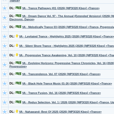
Trance>
DL:
VA - Trance Pathways #01 (2026) [MP3|320 Kbps] <Trance>
DL:
VA - Dream Dance Vol. 97 - The Annual (Extended Versions) (2026) [
Electronic, Dance>
DL:
VA - Melodically Trance 03 (2026) [MP3|320 Kbps] <Trance, Progressiv
DL:
VA - Levitated Trance - Highlights 2025 (2026) [MP3|320 Kbps] <Trance>
DL:
VA - Silent Shore Trance - Highlights 2025 (2026) [MP3|320 Kbps] <Tran
DL:
VA - Progressive Trance Awakening, Vol. 10 (2026) [MP3|320 Kbps] <Tra
DL:
VA - Evolving Horizons: Progressive Trance Chronicles, Vol. 16 (202
Progressive>
DL:
VA - Trancendence, Vol. 07 (2026) [MP3|320 Kbps] <Trance>
DL:
VA - Black Hole Trance Music 01-26 (2026) [MP3|320 Kbps] <Trance>
DL:
VA - Trance Fusion, Vol. 16 (2026) [MP3|320 Kbps] <Trance>
DL:
VA - Redux Selection, Vol. 1 / 2026 (2026) [MP3|320 Kbps] <Trance, Up
DL:
VA - Nahawand: Best Of 2025 (2026) [MP3|320 Kbps] <Trance>