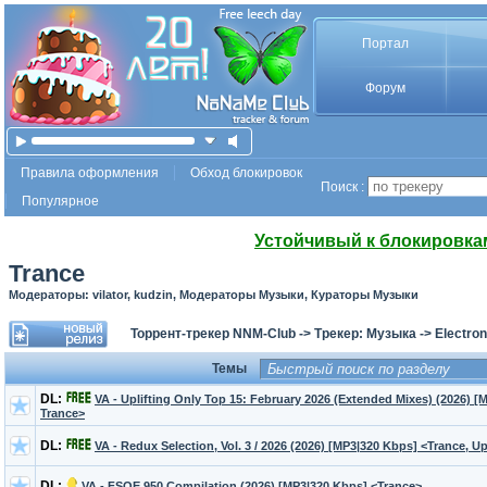
Портал
Форум
Правила оформления
Обход блокировок
Поиск :
Популярное
Устойчивый к блокировка
Trance
Модераторы: vilator, kudzin, Модераторы Музыки, Кураторы Музыки
Торрент-трекер NNM-Club
->
Трекер: Музыка
->
Electron
Темы
DL:
VA - Uplifting Only Top 15: February 2026 (Extended Mixes) (2026) [
Trance>
DL:
VA - Redux Selection, Vol. 3 / 2026 (2026) [MP3|320 Kbps] <Trance, Up
DL:
VA - FSOE 950 Compilation (2026) [MP3|320 Kbps] <Trance>