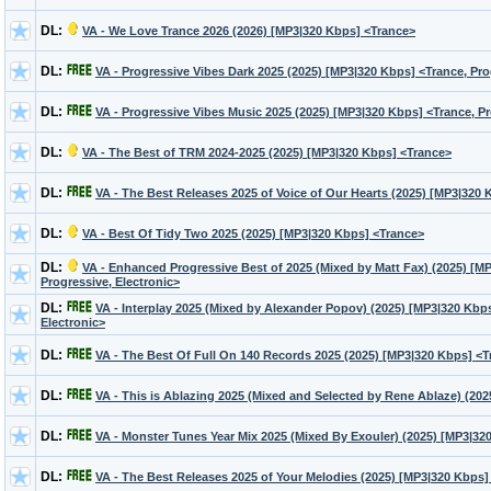
DL:
VA - We Love Trance 2026 (2026) [MP3|320 Kbps] <Trance>
DL:
VA - Progressive Vibes Dark 2025 (2025) [MP3|320 Kbps] <Trance, Pr
DL:
VA - Progressive Vibes Music 2025 (2025) [MP3|320 Kbps] <Trance, P
DL:
VA - The Best of TRM 2024-2025 (2025) [MP3|320 Kbps] <Trance>
DL:
VA - The Best Releases 2025 of Voice of Our Hearts (2025) [MP3|320 
DL:
VA - Best Of Tidy Two 2025 (2025) [MP3|320 Kbps] <Trance>
DL:
VA - Enhanced Progressive Best of 2025 (Mixed by Matt Fax) (2025) [M
Progressive, Electronic>
DL:
VA - Interplay 2025 (Mixed by Alexander Popov) (2025) [MP3|320 Kbps
Electronic>
DL:
VA - The Best Of Full On 140 Records 2025 (2025) [MP3|320 Kbps] <
DL:
VA - This is Ablazing 2025 (Mixed and Selected by Rene Ablaze) (20
DL:
VA - Monster Tunes Year Mix 2025 (Mixed By Exouler) (2025) [MP3|32
DL:
VA - The Best Releases 2025 of Your Melodies (2025) [MP3|320 Kbps] 