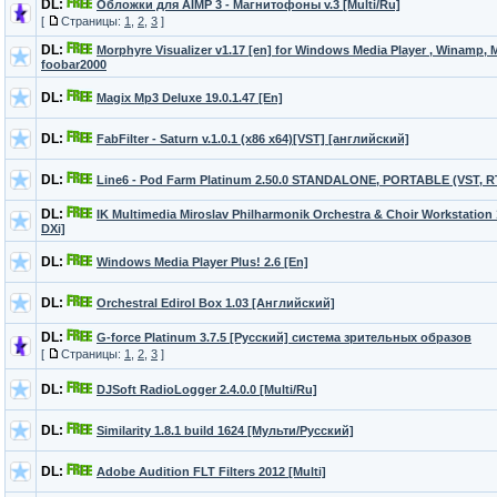
DL:
Обложки для AIMP 3 - Магнитофоны v.3 [Multi/Ru]
[
Страницы:
1
,
2
,
3
]
DL:
Morphyre Visualizer v1.17 [en] for Windows Media Player , Winamp, 
foobar2000
DL:
Magix Mp3 Deluxe 19.0.1.47 [En]
DL:
FabFilter - Saturn v.1.0.1 (x86 x64)[VST] [английский]
DL:
Line6 - Pod Farm Platinum 2.50.0 STANDALONE, PORTABLE (VST, R
DL:
IK Multimedia Miroslav Philharmonik Orchestra & Choir Workstation 
DXi]
DL:
Windows Media Player Plus! 2.6 [En]
DL:
Orchestral Edirol Box 1.03 [Английский]
DL:
G-force Platinum 3.7.5 [Русский] система зрительных образов
[
Страницы:
1
,
2
,
3
]
DL:
DJSoft RadioLogger 2.4.0.0 [Multi/Ru]
DL:
Similarity 1.8.1 build 1624 [Мульти/Русский]
DL:
Adobe Audition FLT Filters 2012 [Multi]