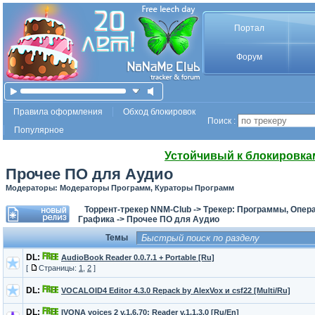
Портал
Форум
Правила оформления
Обход блокировок
Поиск :
Популярное
Устойчивый к блокировка
Прочее ПО для Аудио
Модераторы: Модераторы Программ, Кураторы Программ
Торрент-трекер NNM-Club
->
Трекер: Программы, Опер
Графика
->
Прочее ПО для Аудио
Темы
DL:
AudioBook Reader 0.0.7.1 + Portable [Ru]
[
Страницы:
1
,
2
]
DL:
VOCALOID4 Editor 4.3.0 Repack by AlexVox и csf22 [Multi/Ru]
DL:
IVONA voices 2 v.1.6.70; Reader v.1.1.3.0 [Ru/En]