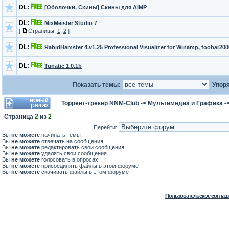
DL:
[Оболочки, Скины] Скины для AIMP
DL:
MixMeister Studio 7
[
Страницы:
1
,
2
]
DL:
RabidHamster 4.v1.25 Professional Visualizer for Winamp, foobar2000
DL:
Tunatic 1.0.1b
Показать темы:
Упоря
Торрент-трекер NNM-Club
->
Мультимедиа и Графика
-
Страница
2
из
2
Перейти:
Вы
не можете
начинать темы
Вы
не можете
отвечать на сообщения
Вы
не можете
редактировать свои сообщения
Вы
не можете
удалять свои сообщения
Вы
не можете
голосовать в опросах
Вы
не можете
присоединять файлы в этом форуме
Вы
не можете
скачивать файлы в этом форуме
Пользовательское соглаш