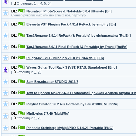
[
Страницы:
1
...
4
,
5
,
6
]
DL:
Neuratron PhotoScore & NotateMe 8.0.4 Ultimate [En]
Сканер рукописных или печатных нот, партитур
DL:
Elevayta VST Plugins Pack 4.91d RePack by emplify [En]
DL:
Tag&Rename 3.9.14 RePack (& Portable) by elchupacabra [Ru/En]
DL:
Tag&Rename 3.9.11 Final RePack (& Portable) by Trovel [Ru/En]
DL:
Plug&Mix - V.I.P. Bundle v.2.0.0 x86.x64[VST] [En]
DL:
Waves Guitar Tool Rack 3 (VST, RTAS, Standalone) [Eng]
[
Страницы:
1
,
2
]
DL:
Sam Broadcaster STUDIO 2016.7
DL:
Text to Speech Maker 2.6.0 + Голосовой движок Acapela Alyona [En
DL:
Playlist Creator 3.6.2.497 Portable by Faust3000 [Multi/Ru]
DL:
MiniLyrics 7.7.49 [Multi/Ru]
[
Страницы:
1
,
2
]
DL:
Pinnacle Steinberg MyMp3PRO 5.1.0.21 Portable [ENG]