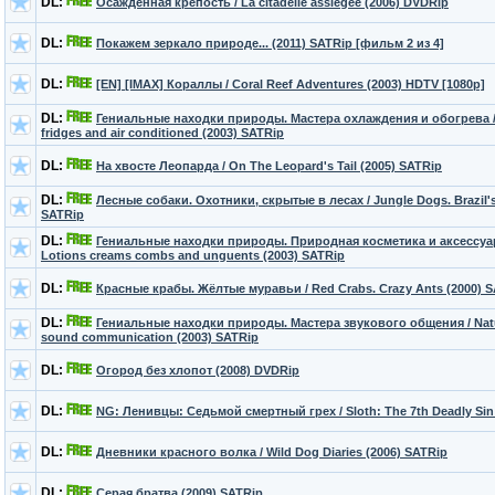
DL:
Осажденная крепость / La citadelle assiégée (2006) DVDRip
DL:
Покажем зеркало природе... (2011) SATRip [фильм 2 из 4]
DL:
[EN] [IMAX] Кораллы / Coral Reef Adventures (2003) HDTV [1080p]
DL:
Гениальные находки природы. Мастера охлаждения и обогрева / N
fridges and air conditioned (2003) SATRip
DL:
На хвосте Леопарда / On The Leopard's Tail (2005) SATRip
DL:
Лесные собаки. Охотники, скрытые в лесах / Jungle Dogs. Brazil's
SATRip
DL:
Гениальные находки природы. Природная косметика и аксессуары
Lotions creams combs and unguents (2003) SATRip
DL:
Красные крабы. Жёлтые муравьи / Red Crabs. Crazy Ants (2000) 
DL:
Гениальные находки природы. Мастера звукового общения / Natur
sound communication (2003) SATRip
DL:
Огород без хлопот (2008) DVDRip
DL:
NG: Ленивцы: Седьмой смертный грех / Sloth: The 7th Deadly Sin
DL:
Дневники красного волка / Wild Dog Diaries (2006) SATRip
DL:
Серая братва (2009) SATRip