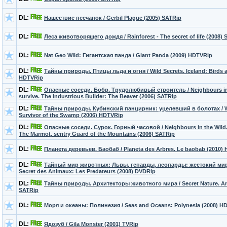
DL:
Нашествие песчанок / Gerbil Plague (2005) SATRip
DL:
Леса животворящего дождя / Rainforest - The secret of life (2008)
DL:
Nat Geo Wild: Гигантская панда / Giant Panda (2009) HDTVRip
DL:
Тайны природы. Птицы льда и огня / Wild Secrets. Iceland: Birds an
HDTVRip
DL:
Опасные соседи. Бобр. Трудолюбивый строитель / Neighbours in t
survive. The Industrious Builder: The Beaver (2006) SATRip
DL:
Тайны природы. Кубинский панцирник: уцелевший в болотах / Wi
Survivor of the Swamp (2006) HDTVRip
DL:
Опасные соседи. Сурок. Горный часовой / Neighbours in the Wild. 
The Marmot, sentry Guard of the Mountains (2006) SATRip
DL:
Планета деревьев. Баобаб / Planeta des Arbres. Le baobab (2010)
DL:
Тайный мир животных: Львы, гепарды, леопарды: жестокий мир
Secret des Animaux: Les Predateurs (2008) DVDRip
DL:
Тайны природы. Архитекторы животного мира / Secret Nature. Ani
SATRip
DL:
Моря и океаны: Полинезия / Seas and Oceans: Polynesia (2008) H
DL:
Ядозуб / Gila Monster (2001) TVRip