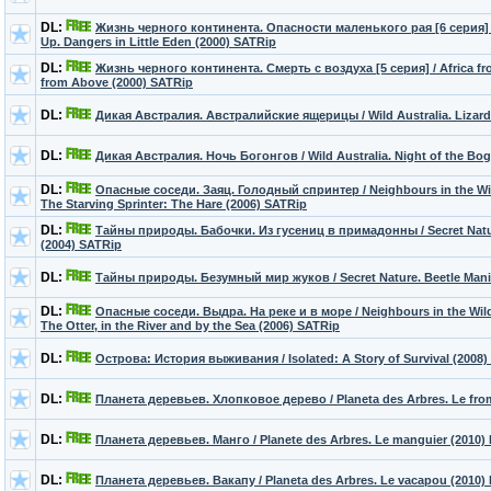
DL:
Жизнь черного континента. Опасности маленького рая [6 серия] /
Up. Dangers in Little Eden (2000) SATRip
DL:
Жизнь черного континента. Смерть с воздуха [5 серия] / Africa f
from Above (2000) SATRip
DL:
Дикая Австралия. Австралийские ящерицы / Wild Australia. Lizard
DL:
Дикая Австралия. Ночь Богонгов / Wild Australia. Night of the Bo
DL:
Опасные соседи. Заяц. Голодный спринтер / Neighbours in the Wild
The Starving Sprinter: The Hare (2006) SATRip
DL:
Тайны природы. Бабочки. Из гусениц в примадонны / Secret Nature
(2004) SATRip
DL:
Тайны природы. Безумный мир жуков / Secret Nature. Beetle Mani
DL:
Опасные соседи. Выдра. На реке и в море / Neighbours in the Wild.
The Otter, in the River and by the Sea (2006) SATRip
DL:
Острова: История выживания / Isolated: A Story of Survival (2008)
DL:
Планета деревьев. Хлопковое дерево / Planeta des Arbres. Le fro
DL:
Планета деревьев. Манго / Planete des Arbres. Le manguier (2010
DL:
Планета деревьев. Вакапу / Planeta des Arbres. Le vacapou (2010