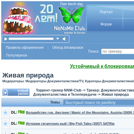
Портал
Форум
Правила оформления
Обход блокировок
Поиск :
Популярное
Устойчивый к блокировка
Живая природа
Модераторы: Модераторы Документалистики/TV, Кураторы Документалистики
Торрент-трекер NNM-Club
->
Трекер: Документалистика
Документалистика и Телепередачи
->
Живая природа
Темы
DL:
Волшебство гор. Австрия / Magic of the Mountains. Austria (2009)
DL:
Истории гигантских рыб / Big Fish Tales (2007) SATRip