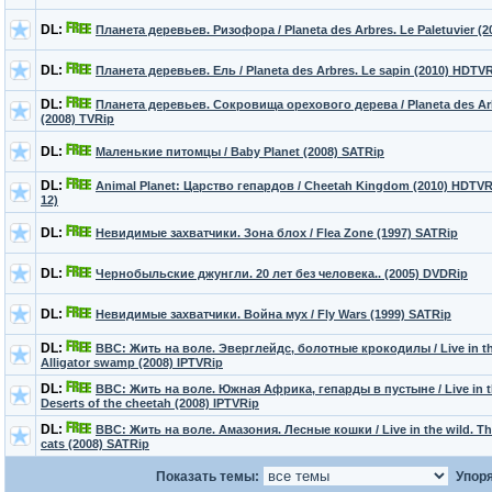
DL:
Планета деревьев. Ризофора / Planeta des Arbres. Le Paletuvier (
DL:
Планета деревьев. Ель / Planeta des Arbres. Le sapin (2010) HDTV
DL:
Планета деревьев. Сокровища орехового дерева / Planeta des Arbr
(2008) TVRip
DL:
Маленькие питомцы / Baby Planet (2008) SATRip
DL:
Animal Planet: Царство гепардов / Cheetah Kingdom (2010) HDTVRi
12)
DL:
Невидимые захватчики. Зона блох / Flea Zone (1997) SATRip
DL:
Чернобыльские джунгли. 20 лет без человека.. (2005) DVDRip
DL:
Невидимые захватчики. Война мух / Fly Wars (1999) SATRip
DL:
BBC: Жить на воле. Эверглейдс, болотные крокодилы / Live in the
Alligator swamp (2008) IPTVRip
DL:
BBC: Жить на воле. Южная Африка, гепарды в пустыне / Live in the
Deserts of the cheetah (2008) IPTVRip
DL:
BBC: Жить на воле. Амазония. Лесные кошки / Live in the wild. Th
cats (2008) SATRip
Показать темы:
Упоря