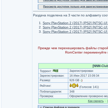
Просмотр доступен только для зарегистрирова
Просмотр доступен только для зарегистрирова
Раздача поделена на 3 части по алфавиту соо
Sony PlayStation 2 (2017) [PS2] [NTSC-U]
Sony PlayStation 2 (2017) [PS2] [NTSC-U]
Sony PlayStation 2 (2017) [PS2] [NTSC-U]
Прежде чем перехешировать файлы старой
RomCenter переименуйте 
[NNM-Club
Зарегистрирован
Торрент:
Зарегистрирован:
16 Июн 2017 15:09:34
Размер:
926 GB
(
)
Рейтинг:
(Голосов:
141
)
Поблагодарили:
348
Проверка:
Оформление проверено мод
Как cкачать
·
Список файлов в торренте