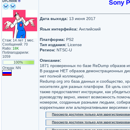
DrChook
®
Sony P
Дата выхода:
13 июня 2017
Язык интерфейса:
Английский
Платформа:
PS2
Стаж: 14 лет 1 мес.
Сообщений: 70
Тип издания:
License
Ratio:
18K
Регион:
NTSC-U
Поблагодарили:
1059
Описание:
100%
1871 проверенных по базе ReDump образов игр
Откуда: NN
В раздаче НЕТ образов демонстрационных диско
нет полной коллекции).
Redump.org это база данных и сообщество, х
носителях для разных платформ. Её цель сост
также предоставляет инструкции, как убедитьс
руководству верно, имеют возможность помоч
номером, созданные разными людьми, собира
корректными или альтернативными версиями 
Просмотр доступен только для зарегистрирова
Просмотр доступен только для зарегистрирова