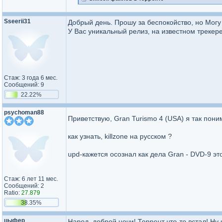
Sseerii31
Добрый день. Прошу за беспокойство, но Могу
У Вас уникальный релиз, на известном трекере
Стаж: 3 года 6 мес.
Сообщений: 9
22.22%
psychoman88
Приветствую, Gran Turismo 4 (USA) я так пони
как узнать, killzone на русском ?
upd-кажется осознал как дела Gran - DVD-9 эт
Стаж: 6 лет 11 мес.
Сообщений: 2
Ratio:
27.879
38.35%
цыфер
Народ, доброй ночи! Торрент что-то встал! Ну 