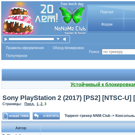
Портал
Форум
Правила оформления
Обход блокировок
Поиск :
Популярное
Устойчивый к блокировка
Sony PlayStation 2 (2017) [PS2] [NTSC-U] 
Страницы:
Пред.
1
,
2
,
3
Торрент-трекер NNM-Club
->
Консольны
Автор