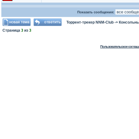
Показать сообщения:
Торрент-трекер NNM-Club
->
Консольны
Страница
3
из
3
Пользовательское соглаш