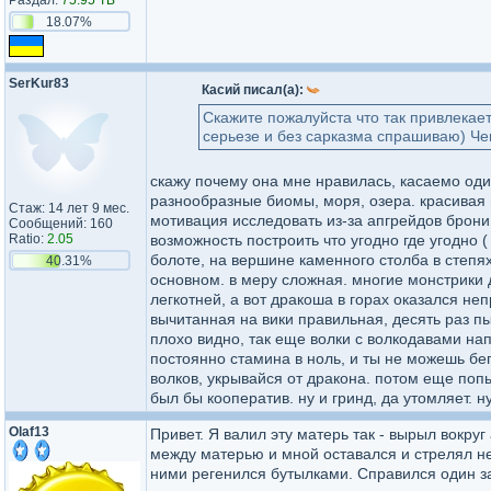
Раздал:
75.95 TB
18.07%
SerKur83
Касий писал(а):
Скажите пожалуйста что так привлекае
серьезе и без сарказма спрашиваю) Чем 
скажу почему она мне нравилась, касаемо оди
разнообразные биомы, моря, озера. красивая
Стаж: 14 лет 9 мес.
мотивация исследовать из-за апгрейдов брони
Сообщений: 160
Ratio:
2.05
возможность построить что угодно где угодно 
болоте, на вершине каменного столба в степях
40.31%
основном. в меру сложная. многие монстрики 
легкотней, а вот дракоша в горах оказался не
вычитанная на вики правильная, десять раз пы
плохо видно, так еще волки с волкодавами нап
постоянно стамина в ноль, и ты не можешь бег
волков, укрывайся от дракона. потом еще попы
был бы кооператив. ну и гринд, да утомляет. н
Olaf13
Привет. Я валил эту матерь так - вырыл вокру
между матерью и мной оставался и стрелял не
ними регенился бутылками. Справился один з