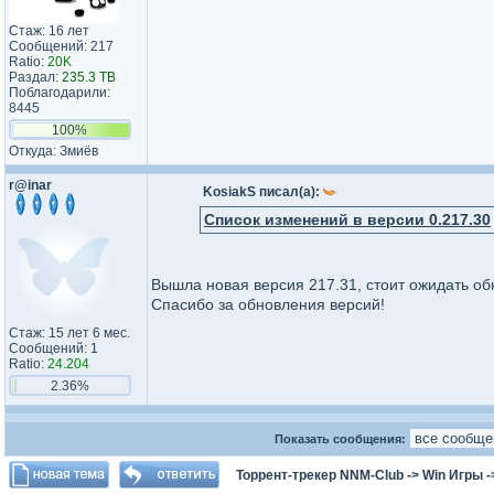
Стаж: 16 лет
Сообщений: 217
Ratio:
20K
Раздал:
235.3 TB
Поблагодарили:
8445
100%
Откуда: Змиёв
r@inar
KosiakS писал(а):
Список изменений в версии 0.217.30
Вышла новая версия 217.31, стоит ожидать об
Спасибо за обновления версий!
Стаж: 15 лет 6 мес.
Сообщений: 1
Ratio:
24.204
2.36%
Показать сообщения:
Торрент-трекер NNM-Club
->
Win Игры
-