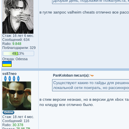
Добрый день, подскажите пожалуйста, к
в гугле запрос valheim cheats отлично все рас
Стаж: 16 лет 6 мес.
Сообщений: 634
Ratio:
9.848
Поблагодарили: 329
49.13%
Откуда: Odessa
ss87neo
PanKoloban писал(а):
Существуют какие-то гайды для решени
локальной сети поиграть, но рассинхро
в стим версии незнаю, но в версии для xbox т
по клауду все отлично было.
Стаж: 18 лет 4 мес.
Сообщений: 116
Ratio:
30.378