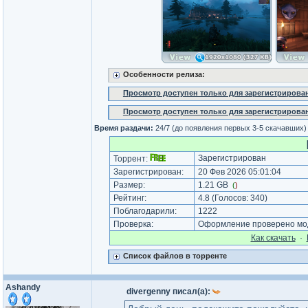
Особенности релиза:
Просмотр доступен только для зарегистрирова
Просмотр доступен только для зарегистрирова
Время раздачи:
24/7 (до появления первых 3-5 скачавших)
Зарегистрирован
Торрент:
Зарегистрирован:
20 Фев 2026 05:01:04
Размер:
1.21 GB
(
)
Рейтинг:
4.8
(Голосов:
340
)
Поблагодарили:
1222
Проверка:
Оформление проверено мод
Как cкачать
·
Список файлов в торренте
Ashandy
divergenny писал(а):