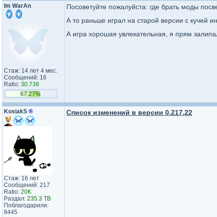
Im WarAn
Посоветуйте пожалуйста: где брать моды посв
А то раньше играл на старой версии с кучей и
А игра хорошая увлекательная, я прям залипа
Стаж: 14 лет 4 мес.
Сообщений: 16
Ratio:
30.736
67.27%
KosiakS
®
Список изменений в версии 0.217.22
Стаж: 16 лет
Сообщений: 217
Ratio:
20K
Раздал:
235.3 TB
Поблагодарили:
8445