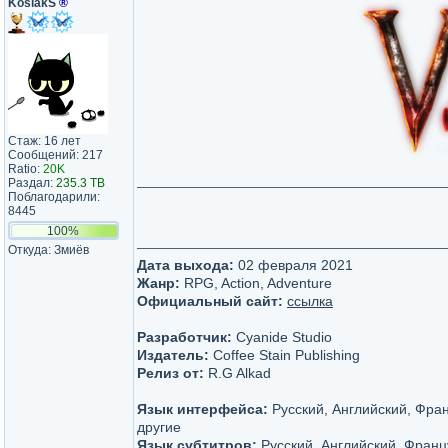
KosiakS
®
Стаж: 16 лет
Сообщений: 217
Ratio:
20K
Раздал:
235.3 TB
Поблагодарили:
8445
100%
Откуда: Змиёв
Дата выхода:
02 февраля 2021
Жанр:
RPG, Action, Adventure
Официальный сайт:
ссылка
Разработчик:
Cyanide Studio
Издатель:
Coffee Stain Publishing
Релиз от:
R.G Alkad
Язык интерфейса:
Русский, Английский, Фра
другие
Язык субтитров:
Русский, Английский, Франц