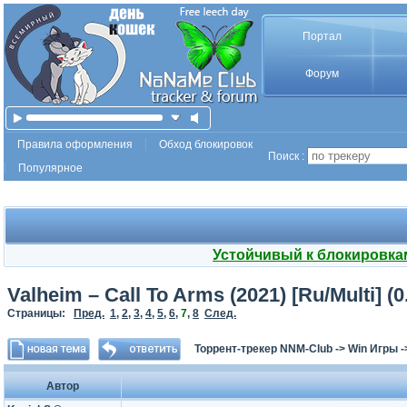
Портал
Форум
Правила оформления
Обход блокировок
Поиск :
Популярное
Устойчивый к блокировка
Valheim – Call To Arms (2021) [Ru/Multi] (
Страницы:
Пред.
1
,
2
,
3
,
4
,
5
,
6
,
7
,
8
След.
Торрент-трекер NNM-Club
->
Win Игры
-
Автор