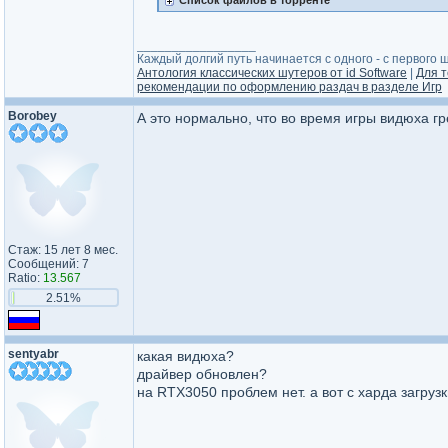
Список файлов в торренте
_________________
Каждый долгий путь начинается с одного - с первого ша
Антология классических шутеров от id Software
|
Для т
рекомендации по оформлению раздач в разделе Игр
Borobey
А это нормально, что во время игры видюха гр
Стаж: 15 лет 8 мес.
Сообщений: 7
Ratio:
13.567
2.51%
sentyabr
какая видюха?
драйвер обновлен?
на RTX3050 проблем нет. а вот с харда загрузк