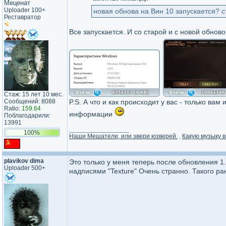
Меценат
Uploader 100+
новая обнова на Вин 10 запускается? с
Реставратор
Все запускается. И со старой и с новой обнов
Стаж: 15 лет 10 мес.
Сообщений: 8088
P.S. А что и как происходит у вас - только ва
Ratio:
159.64
информации
Поблагодарили:
13991
_________________
100%
Наши Мешатели, или звери юзверей.
,
Какую музыку в
plavikov dima
Это только у меня теперь после обновления 1.
Uploader 500+
надписями "Texture" Очень странно. Такого р