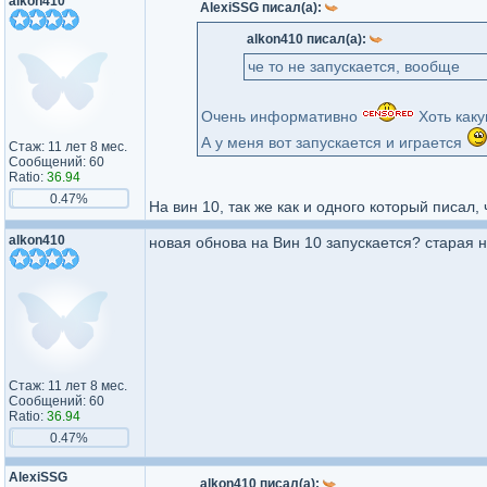
alkon410
AlexiSSG писал(а):
alkon410 писал(а):
че то не запускается, вообще
Очень информативно
Хоть как
А у меня вот запускается и играется
Стаж: 11 лет 8 мес.
Сообщений: 60
Ratio:
36.94
0.47%
На вин 10, так же как и одного который писал
alkon410
новая обнова на Вин 10 запускается? старая 
Стаж: 11 лет 8 мес.
Сообщений: 60
Ratio:
36.94
0.47%
AlexiSSG
alkon410 писал(а):