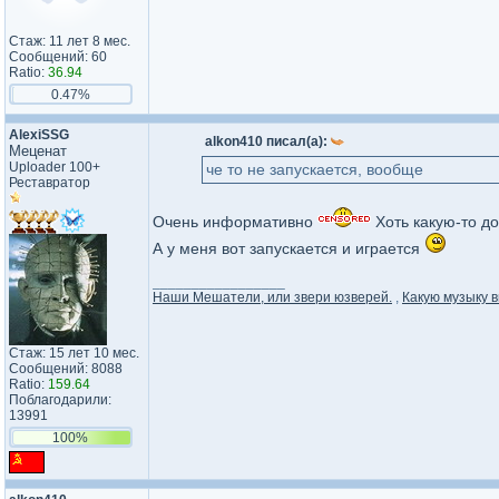
Стаж: 11 лет 8 мес.
Сообщений: 60
Ratio:
36.94
0.47%
AlexiSSG
alkon410 писал(а):
Меценат
Uploader 100+
че то не запускается, вообще
Реставратор
Очень информативно
Хоть какую-то д
А у меня вот запускается и играется
_________________
Наши Мешатели, или звери юзверей.
,
Какую музыку в
Стаж: 15 лет 10 мес.
Сообщений: 8088
Ratio:
159.64
Поблагодарили:
13991
100%