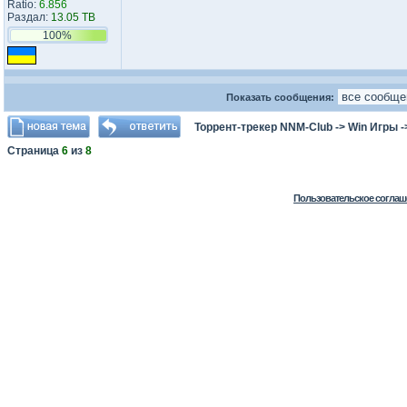
Ratio:
6.856
Раздал:
13.05 TB
100%
Показать сообщения:
Торрент-трекер NNM-Club
->
Win Игры
-
Страница
6
из
8
Пользовательское соглаш