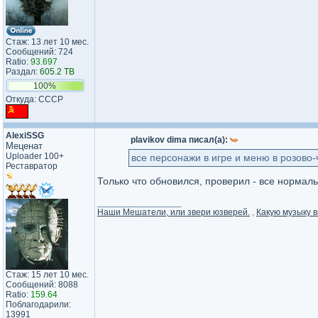
Стаж: 13 лет 10 мес.
Сообщений: 724
Ratio:
93.697
Раздал:
605.2 TB
100%
Откуда: СССР
AlexiSSG
plavikov dima писал(а):
Меценат
Uploader 100+
все персонажи в игре и меню в розово
Реставратор
Только что обновился, проверил - все нормал
_________________
Наши Мешатели, или звери юзверей.
,
Какую музыку в
Стаж: 15 лет 10 мес.
Сообщений: 8088
Ratio:
159.64
Поблагодарили:
13991