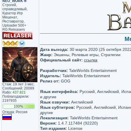
NEO_WORK
®
Строгий,
справедливый,
Куратор Игр
Меценат,
Реставратор,
Uploader 500+
RG Releasers
Mo
Дата выхода:
30 марта 2020 (25 октября 202
Жанр:
Экшены, Ролевые игры, Стратегии
Официальный сайт:
ссылка
Разработчик:
TaleWorlds Entertainment
Издатель:
TaleWorlds Entertainment
Релиз от:
GOG
Стаж: 19 лет 3 мес.
Сообщений: 20089
Язык интерфейса:
Русский, Английский, Исп
Ratio:
437.821
Поблагодарили:
и другие
2197935
Язык озвучки:
Английский
100%
Язык субтитров:
Русский, Английский, Испан
Откуда: Россия
другие
Локализация:
TaleWorlds Entertainment
Версия:
1.4.7.117484 (92220)
Тип издания:
License