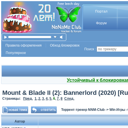
Портал
Форум
Правила оформления
Обход блокировок
Поиск :
Популярное
Устойчивый к блокировка
Mount & Blade II (2): Bannerlord (2020) [Ru
Страницы:
Пред.
1
,
2
,
3
,
4
,
5
,
6
,
7
,
8
След.
Торрент-трекер NNM-Club
->
Win Игры
-
Автор