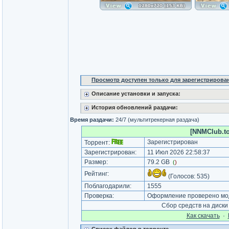
Просмотр доступен только для зарегистрирова
Описание установки и запуска:
История обновлений раздачи:
Время раздачи:
24/7 (мультитрекерная раздача)
[NNMClub.to
Зарегистрирован
Торрент:
Зарегистрирован:
11 Июл 2026 22:58:37
Размер:
79.2 GB
(
)
Рейтинг:
(Голосов:
535
)
Поблагодарили:
1555
Проверка:
Оформление проверено мод
Сбор средств на диск
Как cкачать
·