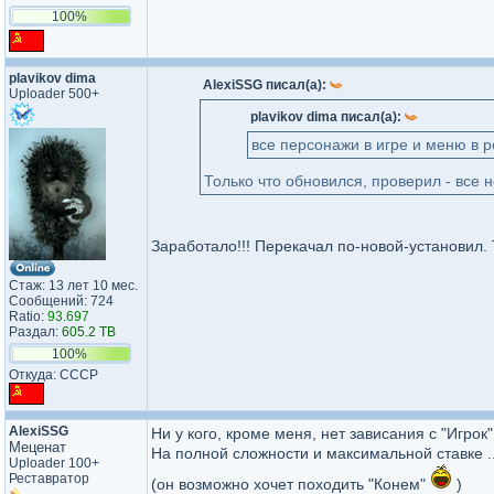
100%
plavikov dima
AlexiSSG писал(а):
Uploader 500+
plavikov dima писал(а):
все персонажи в игре и меню в 
Только что обновился, проверил - все
Заработало!!! Перекачал по-новой-установил. 
Стаж: 13 лет 10 мес.
Сообщений: 724
Ratio:
93.697
Раздал:
605.2 TB
100%
Откуда: СССР
AlexiSSG
Ни у кого, кроме меня, нет зависания с "Игрок"
Меценат
На полной сложности и максимальной ставке ..
Uploader 100+
Реставратор
(он возможно хочет походить "Конем"
)