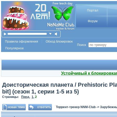
Портал
Форум
Правила оформления
Обход блокировок
Поиск :
Популярное
Устойчивый к блокировка
Доисторическая планета / Prehistoric Pla
bit] (сезон 1, серии 1-5 из 5)
Страницы:
Пред.
1
,
2
Торрент-трекер NNM-Club
->
Зарубежны