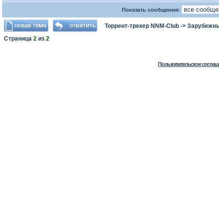
Показать сообщения:
Торрент-трекер NNM-Club
->
Зарубежны
Страница
2
из
2
Пользовательское соглаш