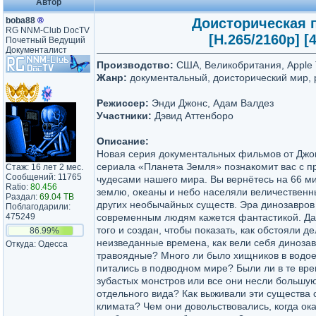
Автор
boba88
®
Доисторическая пл
RG NNM-Club DocTV
[H.265/2160p] [4
Почетный Ведущий
Документалист
Производство:
США, Великобритания, Apple 
Жанр:
документальный, доисторический мир, 
Режиссер:
Энди Джонс, Адам Валдез
Участники:
Дэвид Аттенборо
Описание:
Новая серия документальных фильмов от Джо
сериала «Планета Земля» познакомит вас с 
Стаж: 16 лет 2 мес.
Сообщений: 11765
чудесами нашего мира. Вы вернётесь на 66 ми
Ratio:
80.456
землю, океаны и небо населяли величественн
Раздал:
69.04 TB
других необычайных существ. Эра динозавров
Поблагодарили:
475249
современным людям кажется фантастикой. Дан
того и создан, чтобы показать, как обстояли де
86.99%
неизведанные времена, как вели себя динозав
Откуда: Одесса
травоядные? Много ли было хищников в водо
питались в подводном мире? Были ли в те вр
зубастых монстров или все они несли большую
отдельного вида? Как выживали эти существа
климата? Чем они довольствовались, когда ок