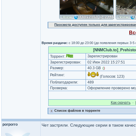
Просмотр доступен только для зарегистрирова
Вс
Время раздачи:
с 18:00 до 23:00 (до появления первых 3-5
[NNMClub.to]_Prehisto
Зарегистрирован
Торрент:
Зарегистрирован:
02 Июн 2022 15:27:51
Размер:
40.3 GB
(
)
Рейтинг:
(Голосов:
123
)
Поблагодарили:
489
Проверка:
Оформление проверено мод
Как cкачать
·
Список файлов в торренте
porporro
Чет застряли. Следующие серии в таком качест