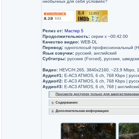
необычных для себя условиях?
8.4
12,853
/10
Релиз от:
Мастер 5
Продолжительность:
серии x ~00:42:00
Качество видео:
WEB-DL
Перевод:
одноголосый профессиональный (
Язык озвучки:
русский, английский
Субтитры:
русские (Forced), русские, шведск
Видео:
HEVC/H.265, 3840x2160, ~23,9 Mbps, 1
Аудио#1:
E-AC3 ATMOS, 6 ch, 768 Kbps | русск
Аудио#2:
E-AC3 ATMOS, 6 ch, 768 Kbps | рус
Аудио#3:
E-AC3 ATMOS, 6 ch, 768 | английски
Просмотр доступен только для зарегистрирова
Содержание:
Дополнительная информация: