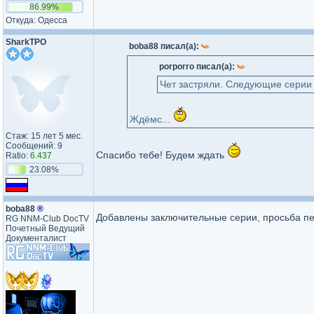
86.99%
Откуда: Одесса
SharkTPO
boba88 писал(а):
porporro писал(а):
Чет застряли. Следующие серии в
Ждёмс...
Стаж: 15 лет 5 мес.
Сообщений: 9
Спасибо тебе! Будем ждать
Ratio:
6.437
23.08%
boba88
®
Добавлены заключительные серии, просьба пе
RG NNM-Club DocTV
Почетный Ведущий
Документалист