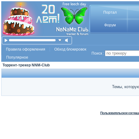
Портал
Форум
Правила оформления
Обход блокировок
Поиск :
Популярное
Торрент-трекер NNM-Club
Темы, которую
Пользовательское соглаш