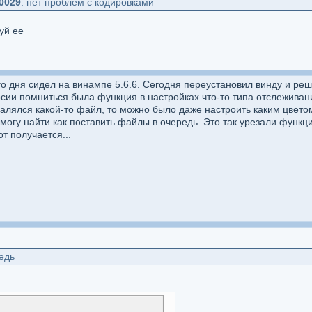
10029
: нет проблем с кодировками
уй ее
о дня сидел на винампе 5.6.6. Сегодня переустановил винду и реши
рсии помниться была функция в настройках что-то типа отслеживан
алялся какой-то файл, то можно было даже настроить каким цвето
 могу найти как поставить файлы в очередь. Это так урезали функ
т получается...
едь