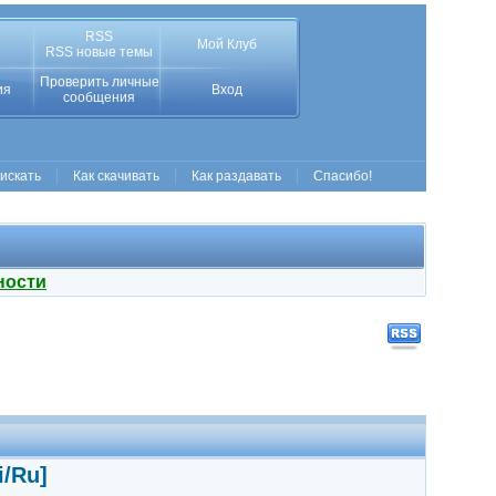
RSS
Мой Клуб
RSS новые темы
Проверить личные
ия
Вход
сообщения
 искать
Как скачивать
Как раздавать
Спасибо!
ности
i/Ru]