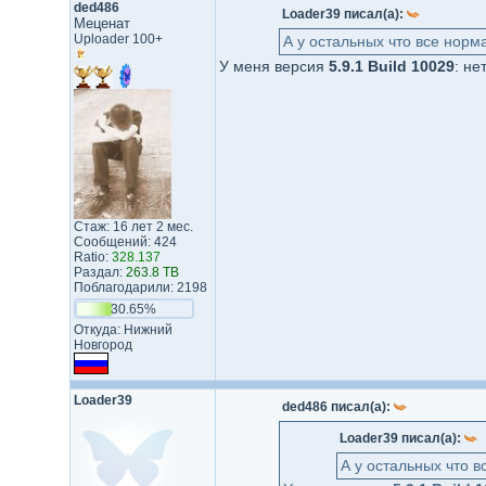
ded486
Loader39 писал(а):
Меценат
Uploader 100+
А у остальных что все норм
У меня версия
5.9.1 Build 10029
: не
Стаж: 16 лет 2 мес.
Сообщений: 424
Ratio:
328.137
Раздал:
263.8 TB
Поблагодарили: 2198
30.65%
Откуда: Нижний
Новгород
Loader39
ded486 писал(а):
Loader39 писал(а):
А у остальных что 