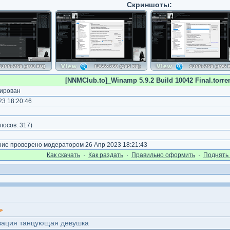
Скриншоты:
[NNMClub.to]_Winamp 5.9.2 Build 10042 Final.torre
ирован
3 18:20:46
)
лосов:
317
)
е проверено модератором 26 Апр 2023 18:21:43
Как cкачать
·
Как раздать
·
Правильно оформить
·
Поднять 
изация танцующая девушка