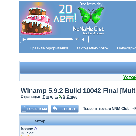
Правила оформления
Обход блокировок
Популярн
Усто
Winamp 5.9.2 Build 10042 Final [Mult
Страницы:
Пред.
1
,
2
,
3
След.
Торрент-трекер NNM-Club
->
Автор
frontov
®
RG Soft