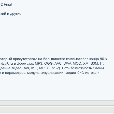
2 Final
кий и другие
оторый присутствовал на большинстве компьютеров конца 90-х —
ит файлы в форматах MP3, OGG, AAC, WAV, MOD, XM, S3M, IT,
едение видео (AVI, ASF, MPEG, NSV). Есть возможность смены
к и параметров, модуль визуализации, медиа-библиотека и