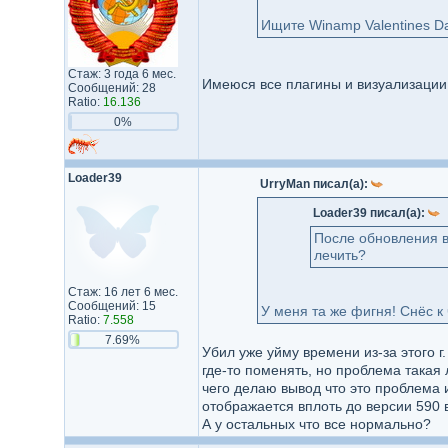
Ищите Winamp Valentines D
Стаж: 3 года 6 мес.
Имеюся все плагины и визуализации,
Сообщений: 28
Ratio:
16.136
0%
Loader39
UrryMan писал(а):
Loader39 писал(а):
После обновления в
лечить?
Стаж: 16 лет 6 мес.
Сообщений: 15
У меня та же фигня! Снёс к 
Ratio:
7.558
7.69%
Убил уже уйму времени из-за этого г
где-то поменять, но проблема такая 
чего делаю вывод что это проблема 
отображается вплоть до версии 590 
А у остальных что все нормально?