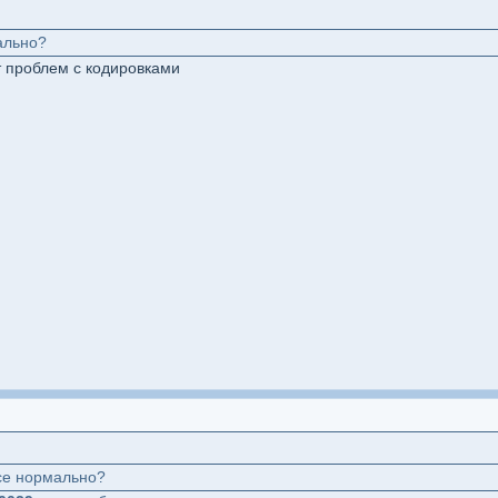
ально?
т проблем с кодировками
все нормально?