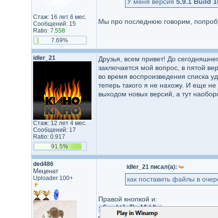
У меня версия
5.9.1 Build 
Стаж: 16 лет 6 мес.
Мы про последнюю говорим, попроб
Сообщений: 15
Ratio:
7.558
7.69%
idler_21
Друзья, всем привет! До сегодняшнег
заключается мой вопрос, в пятой ве
во время воспроизведения списка уд
теперь такого я не нахожу. И еще не
выходом новых версий, а тут наоборо
Стаж: 12 лет 4 мес.
Сообщений: 17
Ratio: 0.917
91.5%
ded486
idler_21 писал(а):
Меценат
Uploader 100+
как поставить файлы в очер
Правой кнопкой и: