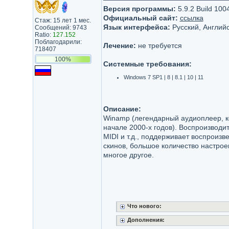
Версия программы:
5.9.2 Build 1004
Официальный сайт:
ссылка
Стаж: 15 лет 1 мес.
Язык интерфейса:
Русский, Английс
Сообщений: 9743
Ratio:
127.152
Поблагодарили:
Лечение:
не требуется
718407
100%
Системные требования:
Windows 7 SP1 | 8 | 8.1 | 10 | 11
Описание:
Winamp (легендарный аудиоплеер, к
начале 2000-х годов). Воспроизвод
MIDI и т.д., поддерживает воспроизв
скинов, большое количество настрое
многое другое.
Что нового:
Дополнения: