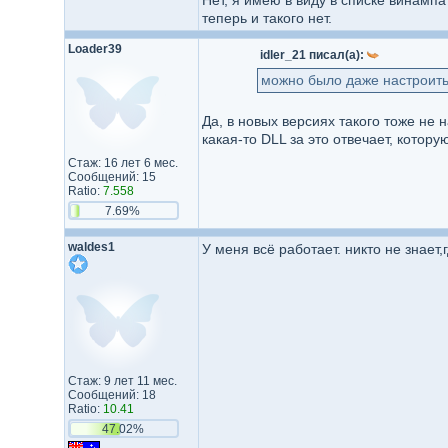
Нет, я имею в виду в списке винамп
теперь и такого нет.
Loader39
idler_21 писал(а):
можно было даже настроить
Да, в новых версиях такого тоже не 
какая-то DLL за это отвечает, котор
Стаж: 16 лет 6 мес.
Сообщений: 15
Ratio:
7.558
7.69%
waldes1
У меня всё работает. никто не знает,
Стаж: 9 лет 11 мес.
Сообщений: 18
Ratio:
10.41
47.02%