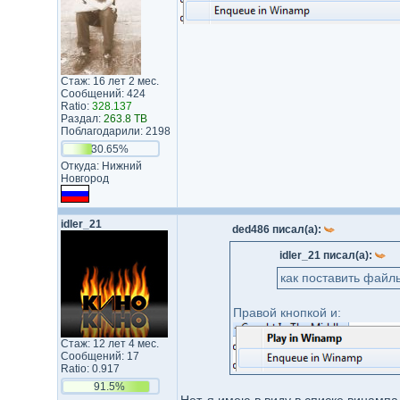
Стаж: 16 лет 2 мес.
Сообщений: 424
Ratio:
328.137
Раздал:
263.8 TB
Поблагодарили: 2198
30.65%
Откуда: Нижний
Новгород
idler_21
ded486 писал(а):
idler_21 писал(а):
как поставить файл
Правой кнопкой и:
Стаж: 12 лет 4 мес.
Сообщений: 17
Ratio: 0.917
91.5%