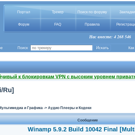
Портал
Трекер
Поиск по форуму
Закладки
Форум
FAQ
Правила
Регистрац
Нас вместе: 4 268 546
ое
Поиск :
Как
йчивый к блокировкам VPN с высоким уровнем приват
i/Ru]
Мультимедиа и Графика
->
Аудио Плееры и Кодеки
Сообщение
Winamp 5.9.2 Build 10042 Final [Mult