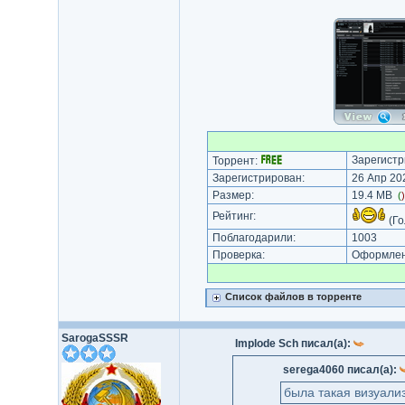
Зарегистр
Торрент:
Зарегистрирован:
26 Апр 202
Размер:
19.4 MB
(
Рейтинг:
(Го
Поблагодарили:
1003
Проверка:
Оформлени
Список файлов в торренте
SarogaSSSR
Implode Sch писал(а):
serega4060 писал(а):
была такая визуал