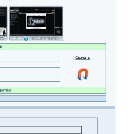
nt
Скачать
ратио!