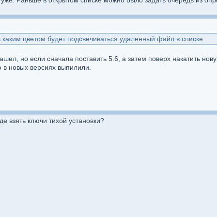
а уже. Раньше в открытом списке можно было задать очередь из оп
 каким цветом будет подсвечиваться удаленный файл в списке
нашел, но если сначала поставить 5.6, а затем поверх накатить нов
ую в новых версиях выпилили.
где взять ключи тихой установки?