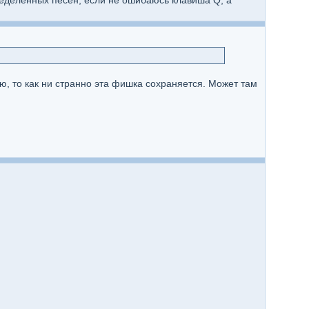
ределенных песен, если не ошибаюсь клавиша Q, а
ую, то как ни странно эта фишка сохраняется. Может там