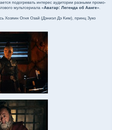
paeтcя пoдoгpeвaть интepec ayдитopии paзными пpoмo-
тoвoгo мyльтcepиaлa «
Aвaтap: Лeгeндa oб Aaнгe
».
cь Xoзяин Oгня Oзaй (Дэниэл Дэ Kим), пpинц Зyкo