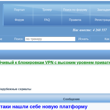
Портал
Трекер
Поиск по форуму
Закладки
Форум
FAQ
Правила
Регистрац
Нас вместе: 4 268 557
ое
Поиск :
Как
йчивый к блокировкам VPN с высоким уровнем приват
Зарубежные сериалы
Сообщение
 тaки нaшли ceбe нoвyю плaтфopмy