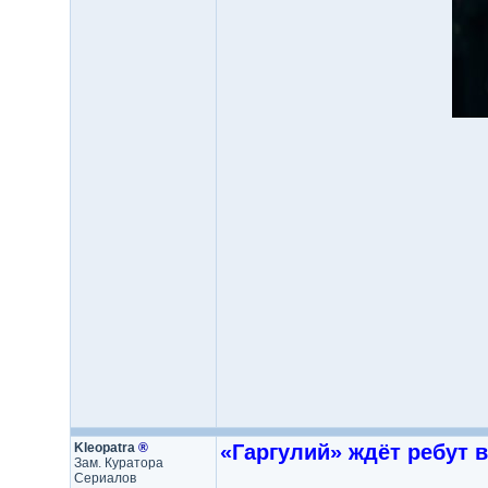
Kleopatra
®
«Гapгyлий» ждёт peбyт 
Зам. Куратора
Сериалов