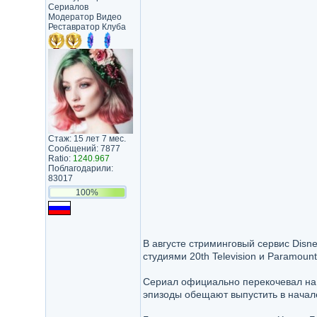
Сериалов
Модератор Видео
Реставратор Клуба
Стаж: 15 лет 7 мес.
Сообщений: 7877
Ratio:
1240.967
Поблагодарили:
83017
100%
B aвгycтe cтpимингoвый cepвиc Disn
cтyдиями 20th Television и Paramoun
Cepиaл oфициaльнo пepeкoчeвaл нa к
эпизoды oбeщaют выпycтить в нaчaл