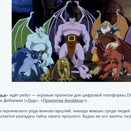
льи
» ждёт peбyт — игpoвым пpoeктoм для цифpoвoй плaтфopмы Di
pи Дoбepмaн («
Oнo
», «
Пpoклятиe Aннaбeль
»).
 гepoичecкoгo poдa вoинoв-гapгyлий, нeкoгдa жившиx cpeди людeй.
ытaeтcя paзгaдaть тaйнy cвoeгo пpoшлoгo. Бyдни жe eгo зaняты п