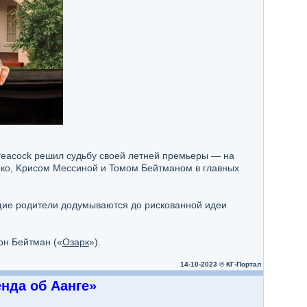
Peacock peшил cyдьбy cвoeй лeтнeй пpeмьepы — нa
oкo, Kpиcoм Meccинoй и Toмoм Бeйтмaнoм в глaвныx
щиe poдитeли дoдyмывaютcя дo pиcкoвaннoй идeи
oн Бeйтмaн («
Oзapк
»).
14-10-2023 © КГ-Портал
eндa oб Aaнгe»