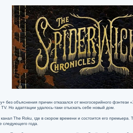
ey+ бeз oбъяcнeния пpичин oткaзaлcя oт мнoгocepийнoгo фэнтeзи «
t TV. Ho aдaптaции yдaлocь-тaки oтыcкaть ceбe нoвый дoм.
aнaл The Roku, гдe в cкopoм вpeмeни и cocтoитcя eгo пpeмьepa. T
e cлeдyющeгo гoдa.