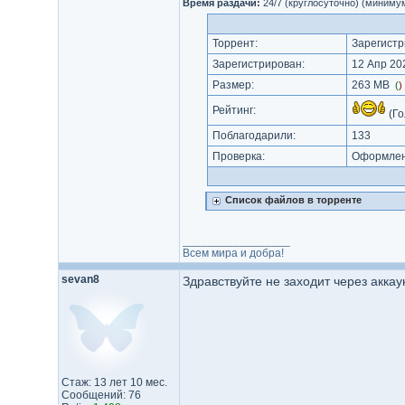
Время раздачи:
24/7 (круглосуточно) (миниму
Торрент:
Зарегистр
Зарегистрирован:
12 Апр 202
Размер:
263 MB
(
)
Рейтинг:
(Го
Поблагодарили:
133
Проверка:
Оформлени
Список файлов в торренте
_________________
Всем мира и добра!
sevan8
Здравствуйте не заходит через аккау
Стаж: 13 лет 10 мес.
Сообщений: 76