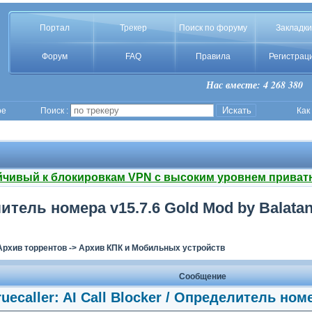
Портал
Трекер
Поиск по форуму
Закладки
Форум
FAQ
Правила
Регистрац
Нас вместе: 4 268 380
ое
Поиск :
Как
йчивый к блокировкам VPN с высоким уровнем приват
елитель номера v15.7.6 Gold Mod by Balatan
Архив торрентов
->
Архив КПК и Мобильных устройств
Сообщение
ruecaller: AI Call Blocker / Oпределитель ном