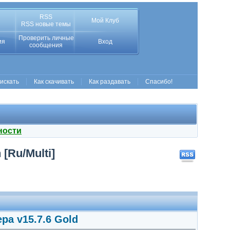
RSS
Мой Клуб
RSS новые темы
Проверить личные
ия
Вход
сообщения
 искать
Как скачивать
Как раздавать
Спасибо!
ности
 [Ru/Multi]
ера v15.7.6 Gold