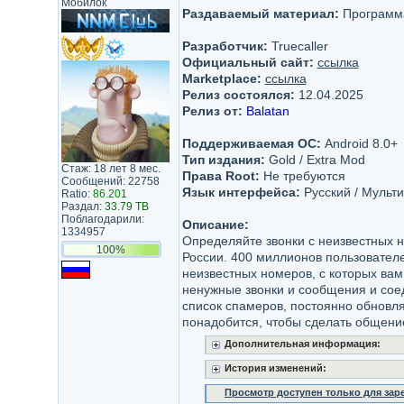
Мобилок
Раздаваемый материал:
Программ
Разработчик:
Truecaller
Официальный сайт:
ссылка
Marketplace:
ссылка
Релиз состоялся:
12.04.2025
Релиз от:
Balatan
Поддерживаемая ОС:
Android 8.0+
Тип издания:
Gold / Extra Mod
Стаж: 18 лет 8 мес.
Права Root:
Не требуются
Сообщений: 22758
Язык интерфейса:
Русский / Мульти
Ratio:
86.201
Раздал:
33.79 TB
Поблагодарили:
Описание:
1334957
Определяйте звонки с неизвестных
100%
России. 400 миллионов пользователе
неизвестных номеров, с которых ва
ненужные звонки и сообщения и соеди
список спамеров, постоянно обновл
понадобится, чтобы сделать общен
Дополнительная информация:
История изменений:
Просмотр доступен только для за