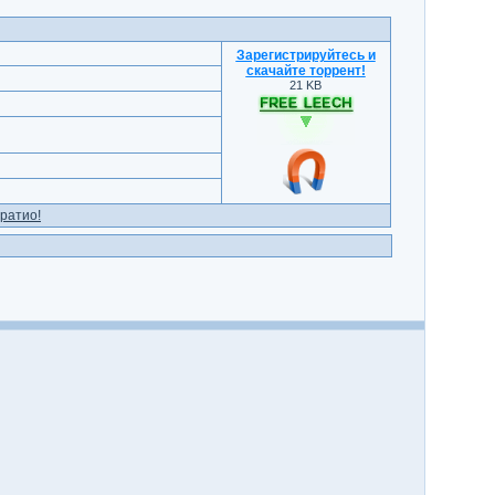
Зарегистрируйтесь и
скачайте торрент
!
21 KB
ратио!