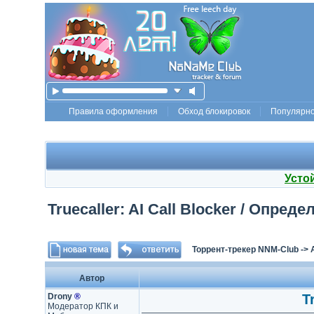
Правила оформления
Обход блокировок
Популярн
Усто
Truecaller: AI Call Blocker / Oпред
Торрент-трекер NNM-Club
->
Автор
Drony
®
T
Модератор КПК и