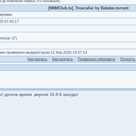
м до появления первых 3-5 скачавших)
[NNMClub.to]_Truecaller by Balatan.torrent
ирован
5 07:43:17
лосов:
37
)
е проверено модератором 12 Апр 2025 19:37:14
Как cкачать
·
Как раздать
·
Правильно оформить
·
Поднять 
нт долгое время ,версия 15.8.6 заходит