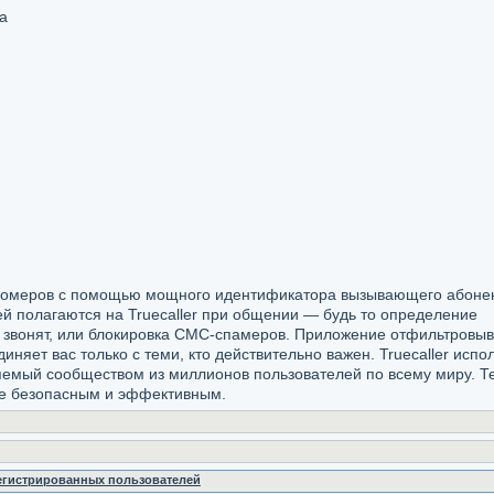
а
 номеров с помощью мощного идентификатора вызывающего абонен
й полагаются на Truecaller при общении — будь то определение
м звонят, или блокировка СМС-спамеров. Приложение отфильтровыв
няет вас только с теми, кто действительно важен. Truecaller испо
яемый сообществом из миллионов пользователей по всему миру. Те
ие безопасным и эффективным.
регистрированных пользователей