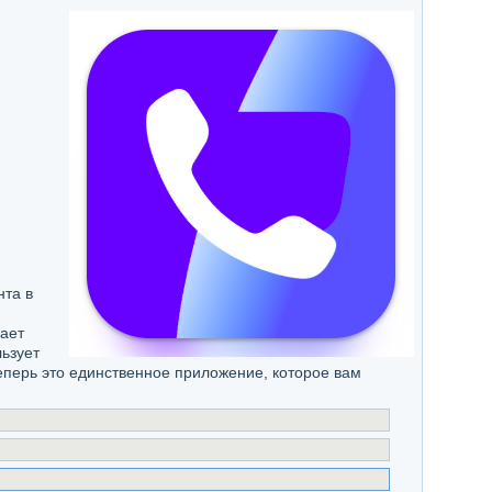
та в
ает
льзует
перь это единственное приложение, которое вам