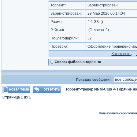
Торрент:
Зарегистрирован
Зарегистрирован:
29 Мар 2026 00:14:04
Размер:
4.6 GB
(
)
Рейтинг:
(Голосов:
3
)
Поблагодарили:
32
Проверка:
Оформление проверено мод
Как cкачать
·
Список файлов в торренте
Показать сообщения:
Торрент-трекер NNM-Club
->
Горячие н
Страница
1
из
1
Пользовательское соглаш