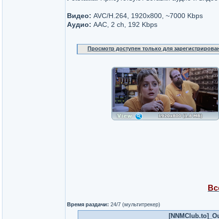
Видео:
AVC/H.264, 1920x800, ~7000 Kbps
Аудио:
AAC, 2 ch, 192 Kbps
Просмотр доступен только для зарегистрирова
Вс
Время раздачи:
24/7 (мультитрекер)
[NNMClub.to]_Ou