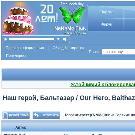
Портал
Форум
Правила оформления
Обход блокировок
Поиск :
Популярное
Устойчивый к блокировка
Наш герой, Бальтазар / Our Hero, Balthaza
Торрент-трекер NNM-Club
->
Горячие н
Автор