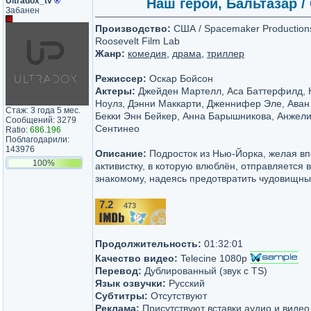
Ultradox_tv
®
Наш герой, Бальтазар / O
Забанен
Производство:
США / Spacemaker Productions
Roosevelt Film Lab
Жанр:
комедия
,
драма
,
триллер
Режиссер:
Оскар Бойсон
Актеры:
Джейден Мартелл, Аса Баттерфилд, 
Ноулз, Дэнни Маккарти, Дженнифер Эле, Аван 
Стаж: 3 года 5 мес.
Бекки Энн Бейкер, Анна Барышникова, Анжели
Сообщений: 3279
Сентинео
Ratio:
686.196
Поблагодарили:
143976
Описание:
Подросток из Нью-Йорка, желая вп
100%
активистку, в которую влюблён, отправляется в
знакомому, надеясь предотвратить чудовищны
7.2
473
/10
Продолжительность:
01:32:01
Качество видео:
Telecine 1080p
Перевод:
Дублированный (звук с TS)
Язык озвучки:
Русский
Субтитры:
Отсутствуют
Реклама:
Присутствуют вставки аудио и видео